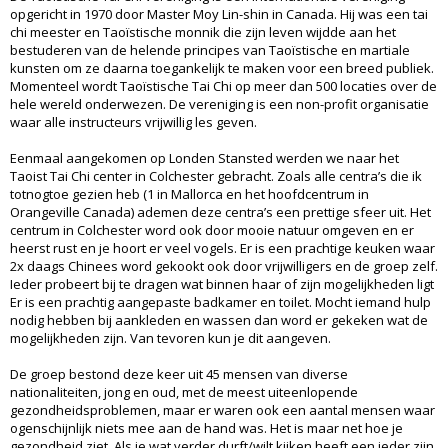
opgericht in 1970 door Master Moy Lin-shin in Canada. Hij was een tai
chi meester en Taoïstische monnik die zijn leven wijdde aan het
bestuderen van de helende principes van Taoïstische en martiale
kunsten om ze daarna toegankelijk te maken voor een breed publiek.
Momenteel wordt Taoïstische Tai Chi op meer dan 500 locaties over de
hele wereld onderwezen. De vereniging is een non-profit organisatie
waar alle instructeurs vrijwillig les geven.
Eenmaal aangekomen op Londen Stansted werden we naar het
Taoist Tai Chi center in Colchester gebracht. Zoals alle centra’s die ik
totnogtoe gezien heb (1 in Mallorca en het hoofdcentrum in
Orangeville Canada) ademen deze centra’s een prettige sfeer uit. Het
centrum in Colchester word ook door mooie natuur omgeven en er
heerst rust en je hoort er veel vogels. Er is een prachtige keuken waar
2x daags Chinees word gekookt ook door vrijwilligers en de groep zelf.
Ieder probeert bij te dragen wat binnen haar of zijn mogelijkheden ligt
Er is een prachtig aangepaste badkamer en toilet. Mocht iemand hulp
nodig hebben bij aankleden en wassen dan word er gekeken wat de
mogelijkheden zijn. Van tevoren kun je dit aangeven.
De groep bestond deze keer uit 45 mensen van diverse
nationaliteiten, jong en oud, met de meest uiteenlopende
gezondheidsproblemen, maar er waren ook een aantal mensen waar
ogenschijnlijk niets mee aan de hand was. Het is maar net hoe je
gezondheid ziet. Als je wat verder durft/wilt kijken heeft een ieder zijn