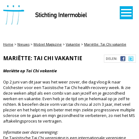
STICHTING INTERMOBIEL
Home
>
Nieuws
>
Mobiel Magazine
>
Vakantie
>
Mariëtte: Tai Chi vakantie
MARIËTTE: TAI CHI VAKANTIE
DELEN:
Mariëtte op Tai Chi vakantie
Op 2 juni van dit jaar was het weer zover, die dag vloog ik naar
Colchester voor een Taoïstische Tai Chi health-recovery week. Ik zie
deze weken altijd als een combi van aan jezelf en je gezondheid
werken en vakantie. Even heb je de tijd om je helemaal op je zelf te
richten. Ik beoefen deze vorm van tai chi nou al zo’n 3 jaar, met veel
plezier en het helpt mij om beter met mijn ziekte progressieve multiple
sclerose om te gaan en mijn gezondheid te verbeteren, zo niet het MS
aftakelingsproces te vertragen.
Informatie over deze vereniging:
De Taoïstische Tai Chi vereniging is een internationale vereniging