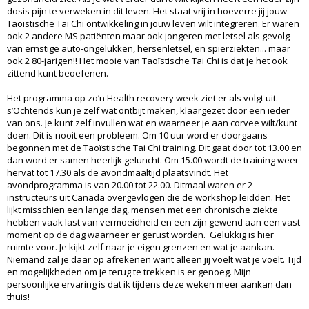
dosis pijn te verweken in dit leven. Het staat vrij in hoeverre jij jouw
Taoïstische Tai Chi ontwikkeling in jouw leven wilt integreren. Er waren
ook 2 andere MS patiënten maar ook jongeren met letsel als gevolg
van ernstige auto-ongelukken, hersenletsel, en spierziekten... maar
ook 2 80-jarigen!! Het mooie van Taoïstische Tai Chi is dat je het ook
zittend kunt beoefenen.
Het programma op zo’n Health recovery week ziet er als volgt uit.
s’Ochtends kun je zelf wat ontbijt maken, klaargezet door een ieder
van ons. Je kunt zelf invullen wat en waarneer je aan corvee wilt/kunt
doen. Dit is nooit een probleem. Om 10 uur word er doorgaans
begonnen met de Taoïstische Tai Chi training. Dit gaat door tot 13.00 en
dan word er samen heerlijk geluncht. Om 15.00 wordt de training weer
hervat tot 17.30 als de avondmaaltijd plaatsvindt. Het
avondprogramma is van 20.00 tot 22.00. Ditmaal waren er 2
instructeurs uit Canada overgevlogen die de workshop leidden. Het
lijkt misschien een lange dag, mensen met een chronische ziekte
hebben vaak last van vermoeidheid en een zijn gewend aan een vast
moment op de dag waarneer er gerust worden. Gelukkig is hier
ruimte voor. Je kijkt zelf naar je eigen grenzen en wat je aankan.
Niemand zal je daar op afrekenen want alleen jij voelt wat je voelt. Tijd
en mogelijkheden om je terug te trekken is er genoeg. Mijn
persoonlijke ervaring is dat ik tijdens deze weken meer aankan dan
thuis!