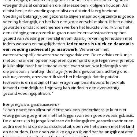
vroeger thuis al centraal en die interesse ben ik blijven houden. Als
diëtist ben je de voedingsspecialist en dat vind ik erg boeiend.
Voeding is belangrijk om gezond te blijven maar ook bij ziekte is goede
voeding belangrijk, en het kan een groot verschil maken. Ik ben diëtist
geworden omdat ik met mensen werken het leukste vind. Ik vind het
een uitdaging om op zoek te gaan naar ieders winstpunten op het
gebied van voeding en leefstijl en om daarbij rekening te houden met
ieders wensen en mogelijkheden.
Ieder mens is uniek en daarom is
een voedingsadvies altijd maatwerk.
We werken met
wetenschappelijk bewezen voedingsadviezen. Deze adviezen kun je
niet zo maar één op één kopiëren op iemand die je tegen over je hebt.
Je kijkt altijd naar hoe iemand in het leven staat, wat belangrijk voor
die persoon is, wat zijn de mogelijkheden, gewoonten, achtergrond,
cultuur, kennis, enzovoort. Ik vind het belangrijk dat de patiënt
tevreden is en dat zijn of haar vragen zijn beantwoord. En ook als
iemand uiteindelijk zelf zijn weg kan vinden in een evenwichtig
gezond voedingspatroon. ‘
Ben
je ergens in gespecialiseerd?
‘Ik ben naast een allround diëtist ook een kinderdiëtist. Je kunt niet
vroeg genoeg beginnen met het leggen van een goede voedingsbasis.
De ouders zijn bij jonge kinderen de belangrijkste gesprekspartner en
zodra een kind op de basisschool zit, doen we het samen met het kind
en de ouders. Eten doen we elke dag en ik vind het belangrijk dat eten