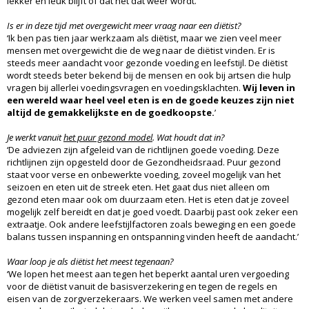
lekker en leuk blijft of dat het dat weer wordt.’
Is er in deze tijd met overgewicht meer vraag naar een diëtist?
‘Ik ben pas tien jaar werkzaam als diëtist, maar we zien veel meer
mensen met overgewicht die de weg naar de diëtist vinden. Er is
steeds meer aandacht voor gezonde voeding en leefstijl. De diëtist
wordt steeds beter bekend bij de mensen en ook bij artsen die hulp
vragen bij allerlei voedingsvragen en voedingsklachten.
Wij leven in
een wereld waar heel veel eten is en de goede keuzes zijn niet
altijd de gemakkelijkste en de goedkoopste.
’
Je werkt vanuit
het puur gezond model
.
Wat houdt dat in?
‘De adviezen zijn afgeleid van de richtlijnen goede voeding. Deze
richtlijnen zijn opgesteld door de Gezondheidsraad. Puur gezond
staat voor verse en onbewerkte voeding, zoveel mogelijk van het
seizoen en eten uit de streek eten. Het gaat dus niet alleen om
gezond eten maar ook om duurzaam eten. Het is eten dat je zoveel
mogelijk zelf bereidt en dat je goed voedt. Daarbij past ook zeker een
extraatje. Ook andere leefstijlfactoren zoals beweging en een goede
balans tussen inspanning en ontspanning vinden heeft de aandacht.’
Waar loop je als diëtist het meest tegenaan?
‘We lopen het meest aan tegen het beperkt aantal uren vergoeding
voor de diëtist vanuit de basisverzekering en tegen de regels en
eisen van de zorgverzekeraars. We werken veel samen met andere