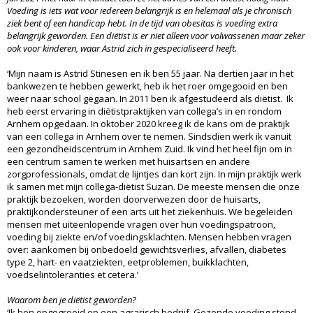
Voeding is iets wat voor iedereen belangrijk is en helemaal als je chronisch
ziek bent of een handicap hebt. In de tijd van obesitas is voeding extra
belangrijk geworden. Een diëtist is er niet alleen voor volwassenen maar zeker
ook voor kinderen, waar Astrid zich in gespecialiseerd heeft.
‘Mijn naam is Astrid Stinesen en ik ben 55 jaar. Na dertien jaar in het
bankwezen te hebben gewerkt, heb ik het roer omgegooid en ben
weer naar school gegaan. In 2011 ben ik afgestudeerd als diëtist. Ik
heb eerst ervaring in diëtistpraktijken van collega’s in en rondom
Arnhem opgedaan. In oktober 2020 kreeg ik de kans om de praktijk
van een collega in Arnhem over te nemen. Sindsdien werk ik vanuit
een gezondheidscentrum in Arnhem Zuid. Ik vind het heel fijn om in
een centrum samen te werken met huisartsen en andere
zorgprofessionals, omdat de lijntjes dan kort zijn. In mijn praktijk werk
ik samen met mijn collega-diëtist Suzan. De meeste mensen die onze
praktijk bezoeken, worden doorverwezen door de huisarts,
praktijkondersteuner of een arts uit het ziekenhuis. We begeleiden
mensen met uiteenlopende vragen over hun voedingspatroon,
voeding bij ziekte en/of voedingsklachten. Mensen hebben vragen
over: aankomen bij onbedoeld gewichtsverlies, afvallen, diabetes
type 2, hart- en vaatziekten, eetproblemen, buikklachten,
voedselintoleranties et cetera.’
Waarom ben je diëtist geworden?
‘Ik ben opgegroeid op een agrarisch bedrijf. Gezonde voeding stond