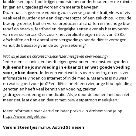
kooklessen op school krijgen, moestuinen onderhouden en de ruimte
krijgen en uitgedaagd worden om meer te bewegen.
Daarnaast is gezonde voeding zoals verse groente, fruit, vlees of vis
vaak veel duurder dan een diepvriespizza of een zak chips. Ik zou de
btw op groente, fruit en verse producten afschaffen en het hoge btw-
tarief op snacks, fastfood en dergelijke zetten evenals het invoeren
van een suikertax. Ook zou ik het verplichte eigen risico van € 385,-
afschaffen en het aantal uren vergoeding voor de diëtist verhogen
vanuit de basiszorg van de zorgverzekering.’
Wat wil je aan de chronisch zieke lezer meegeven over voeding?
‘Ieder mens is uniek en heeft eigen gewoonten en omstandigheden.
Kijk eens hoe jouw voeding in elkaar zit en wat goede voeding
voor je kan doen.
Iedereen weet wel iets over voeding en er is veel
informatie te vinden op internet of in de media. Maar wat is nu waar
en wat is goed voor jou? Een diëtist heeft een vierjarige hbo-opleiding
genoten en heeft veel kennis van voeding, ziekten,
gedragsverandering en medicatie. Als je door de bomen het bos niet
meer ziet, laat dan een diëtist met jouw eetpatroon meekijken.’
Meer informatie over Astrid en haar praktijk in Arnhem vind je op
https://www.eetjefit.eu
.
Veroni Steentjes m.m.v. Astrid Stinesen