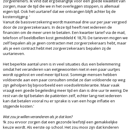
zorgverleners. Ik vind dat erg belangrijk voor een goede kwaliteit van
zorgen, maar de tijd die we in het overleggen stoppen, is allemaal
eigen tijd. Ook het uurtarief dat we ontvangen blijft achter bij de
kostenstijging. ‘
Vanuit de basisverzekering wordt maximaal drie uur per jaar vergoed
door de zorgverzekeraars. In deze tijd heeft niet iedereen de
financiën om de meer uren te betalen. Een kwartier tarief via de mail,
telefoon of beeldbellen kost gemiddeld € 18,70. De tarieven mogen we
zelf bepalen als je geen contracten met zorgverzekeraars hebt, maar
als je een contract hebt met zorgverzekeraars bepalen zij de
uurtarieven.
Het beperkte aantal uren is in veel situaties dus een belemmering
omdat het veranderen van eetgewoonten niet in een paar uurtjes
wordt opgelost en veel meer tijd kost. Sommige mensen hebben
voldoende aan een paar consulten omdat ze dan voldoende op weg
zijn geholpen bij bijvoorbeeld een voedselintolerantie. Maar vaak
vraagt een goede begeleiding meer tijd en dan is drie uur te weinig. De
rest van de tijd betalen de patiënten zelf, echter lang niet iedereen
kan dat betalen vooral nu er sprake is van een hoge inflatie en
stijgende kosten.’
Wat zou je willen veranderen als je dat kon?
‘Ik zou ervoor zorgen dat een gezonde leefstijl een gemakkelijke
keuze wordt. Als eerste op school. Het zou mooi zijn dat kinderen