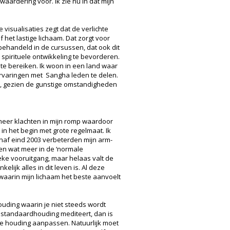
aardering voor. Ik zie nu in dat mijn
visualisaties zegt dat de verlichte
 het lastige lichaam. Dat zorgt voor
 behandeld in de cursussen, dat ook dit
spirituele ontwikkeling te bevorderen.
 te bereiken. Ik woon in een land waar
ervaringen met Sangha leden te delen.
t, gezien de gunstige omstandigheden
 meer klachten in mijn romp waardoor
 in het begin met grote regelmaat. Ik
Vanaf eind 2003 verbeterden mijn arm-
en wat meer in de ‘normale
eke vooruitgang, maar helaas valt de
ijk alles in dit leven is. Al deze
aarin mijn lichaam het beste aanvoelt
houding waarin je niet steeds wordt
e standaardhouding mediteert, dan is
r je houding aanpassen. Natuurlijk moet