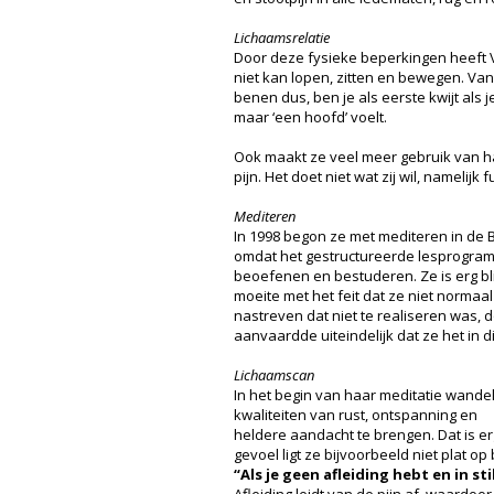
Lichaamsrelatie
Door deze fysieke beperkingen heeft V
niet kan lopen, zitten en bewegen. Van
benen dus, ben je als eerste kwijt als 
maar ‘een hoofd’ voelt.
Ook maakt ze veel meer gebruik van 
pijn. Het doet niet wat zij wil, namelij
Mediteren
In 1998 begon ze met mediteren in de 
omdat het gestructureerde lesprogramm
beoefenen en bestuderen. Ze is erg bli
moeite met het feit dat ze niet normaa
nastreven dat niet te realiseren was, d
aanvaardde uiteindelijk dat ze het in 
Lichaamscan
In het begin van haar meditatie wande
kwaliteiten van rust, ontspanning en
heldere aandacht te brengen. Dat is erg
gevoel ligt ze bijvoorbeeld niet plat 
“Als je geen afleiding hebt en in st
Afleiding leidt van de pijn af, waardo