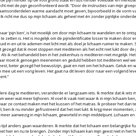
cht met de pijn geconfronteerd wordt. “Door de instructies van mijn groe
lichaamsonderdelen warme aandacht moet geven, bijvoorbeeld in de vorm v
Ik richt me dus op mijn lichaam als geheel met én zonder pijnlijke onderde
 maar ‘pijn ben’, is het moeilijk om door mijn lichaam te wandelen en te ont
e zetten is. Het is mogelijk om de pijnidentificatie losser te maken door 
d in en uit te ademen met licht met als doel je lichaam ruimer te maken.
t gezegd dat ik moet stoppen met mediteren als het echt niet lukt door de 
ls ik net behandeld ben in het ziekenhuis is mediteren niet mogelijk. Het 
aar moet ik genoegen meenemen en geduld hebben tot mediteren wel weer
est, beter gezegd het bewustzijn, gaat en niet om het lichaam. Geluk en w
mee uit een vorig leven. Het gaat na dit leven door naar een volgend leven
ent.”
dere dag te mediteren, veranderde er langzaam iets. Ik merkte dat ik iets 
m weer wat meer bijhoren. Al voel ik vaak niet waar ik in mijn lichaam ben,
waar ze contact maken met het kussen of het matras. Ik probeer het dan t
oel, ben ik nu minder gefrustreerd dat het niet lukt. Ik krijg meer momenten
n meer aanwezig in mijn lichaam, geworteld in mijn middelpunt. Lichaam en 
 tijd anders gaan waarderen. Ik merkte dat het lichaam een belangrijke fun
et hier en nu te brengen. Zonder mijn lichaam kan mijn geest niet in het h