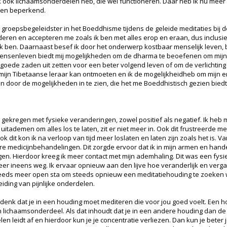
ik ook lichaamsonderdelen heb, die wél functioneren. Daar heb ik nu meer w
g en beperkend.
groepsbegeleidster in het Boeddhisme tijdens de geleide meditaties bij de 
rderen en accepteren me zoals ik ben met alles erop en eraan, dus inclusief
ls ik ben. Daarnaast besef ik door het onderwerp kostbaar menselijk leven,
t mensenleven biedt mij mogelijkheden om de dharma te beoefenen om mijn 
, goede zaden uit zetten voor een beter volgend leven of om de verlichting
k mijn Tibetaanse leraar kan ontmoeten en ik de mogelijkheidheb om mijn 
 door de mogelijkheden in te zien, die het me Boeddhistisch gezien bied
 gekregen met fysieke veranderingen, zowel positief als negatief. Ik heb
itademen om alles los te laten, zit er niet meer in. Ook dit frustreerde me
 dit kon ik na verloop van tijd meer loslaten en laten zijn zoals het is. 
 medicijnbehandelingen. Dit zorgde ervoor dat ik in mijn armen en hand
gen. Hierdoor kreeg ik meer contact met mijn ademhaling. Dit was een fysi
r ineens weg. Ik ervaar opnieuw aan den lijve hoe veranderlijk en vergankel
teeds meer open sta om steeds opnieuw een meditatiehouding te zoeken w
iding van pijnlijke onderdelen.
Ik denk dat je in een houding moet mediteren die voor jou goed voelt. Een 
en lichaamsonderdeel. Als dat inhoudt dat je in een andere houding dan d
len leidt af en hierdoor kun je je concentratie verliezen. Dan kun je bete