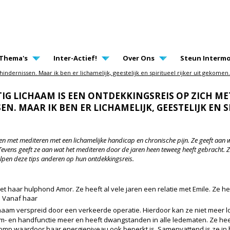
AVIGATION
Thema's
Inter-Actief!
Over Ons
Steun Intermo
dernissen. Maar ik ben er lichamelijk, geestelijk en spiritueel rijker uit gekomen.
IG LICHAAM IS EEN ONTDEKKINGSREIS OP ZICH ME
. MAAR IK BEN ER LICHAMELIJK, GEESTELIJK EN S
gen met mediteren met een lichamelijke handicap en chronische pijn. Ze geeft aa
evens geeft ze aan wat het mediteren door de jaren heen teweeg heeft gebracht. Ze
elpen deze tips anderen op hun ontdekkingsreis.
et haar hulphond Amor. Ze heeft al vele jaren een relatie met Emile. Ze he
. Vanaf haar
chaam verspreid door een verkeerde operatie. Hierdoor kan ze niet meer l
arm- en handfunctie meer en heeft dwangstanden in alle ledematen. Ze he
 romp waardoor haar energieniveau ook beperkt is. Samenvattend is ze in he