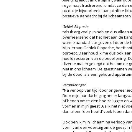
regelmaat frustrerend, omdat ze dan e
nu dat je bijvoorbeeld aan pijnlijke 
positieve aandacht bij de lichaamscan. 
Gehlek Rinpoche
“Als ik erg veel pijn heb en dus alleen
overheersend dat het niet aan de kant t
warme aandacht te geven of door de hui
Mijn leraar, Gehlek Rinpoche, heeft ooi
oproept. Daar houd ik me dus ook aan. A
hoofd reciteren van de beoefening. D
diverse malen gezegd dat het om de ge
niet in ons lichaam. De geest nemen we 
bij de dood, als een gehuurd appartem
Veranderingen
“Na verloop van tijd, door ongeveer ie
Door mijn aandacht ging het er langzaa
of benen om te zien hoe ze liggen en 
vormen in mijn geest. Als ik het niet v
dan alleen ‘een hoofd’ voel. Ik ben da
Ook ben ik mijn lichaam na verloop van
vorm van een voertuig om de geest in h