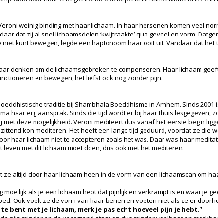
eroni weinig binding met haar lichaam. In haar hersenen komen veel norm
daar dat zij al snel lichaamsdelen ‘kwijtraakte’ qua gevoel en vorm. Datge
je niet kunt bewegen, legde een haptonoom haar ooit uit. Vandaar dat het te
haar denken om de lichaamsgebreken te compenseren. Haar lichaam geef
k functioneren en bewegen, het liefst ook nog zonder pijn.
Boeddhistische traditie bij Shambhala Boeddhisme in
Ar
nhem. Sinds 2001 i
a haar erg aansprak. Sinds die tijd wordt er bij haar thuis lesgegeven, 
j met deze mogelijkheid. Veroni mediteert dus vanaf het eerste begin ligg
l zittend kon mediteren. Het heeft een lange tijd geduurd, voordat ze die w
oor haar lichaam niet te accepteren zoals het was. Daar was haar meditatie 
dit leven met dit lichaam moet doen, dus ook met het mediteren.
lt ze altijd door haar lichaam heen in de vorm van een lichaamscan om haa
 moeilijk als je een lichaam hebt dat pijnlijk en verkrampt is en waar je 
op bed. Ook voelt ze de vorm van haar benen en voeten niet als ze er door
ilte bent met je lichaam, merk je pas echt hoeveel pijn je hebt.”
or de pijn minder op de voorgrond staat en dus minder voelbaar en merkbaa