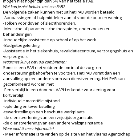
mogen niet hoger zijn dan 5% van het totale PAB.
Wat kan je niet betalen met een PAB?
De volgende zaken kunnen niet uit het PAB worden betaald:
-Aanpassingen of hulpmiddelen aan of voor de auto en woning.
-Tolken voor doven of slechthorenden.
-Medische of paramedische therapieën, onderzoeken en
behandelingen.
-Inhoudelijke assistentie op school of op het werk.
-Budgetbegeleiding.
-Assistentie in het ziekenhuis, revalidatiecentrum, verzorgingshuis en
verpleeghuis.
Waarmee kun je het PAB combineren?
Soms is een PAB niet voldoende om in al de zorg- en
ondersteuningsbehoeften te voorzien. Het PAB vormt dan een
aanvulling op een andere vorm van dienstverlening. Het PAB kan
gecombineerd worden met:
-Een verblijf in een door het VAPH erkende voorziening voor
kortverblijf.
-individuele materiële bijstand
-opleiding en tewerkstelling
-tewerkstelling in een beschutte werkplaats
-de dienstverlening van een vrijetijdsorganisatie
-de dienstverlening van een andere welzijnsinstantie
Waar vind ik meer informatie?
-
Meer informatie is te vinden op de site van het Vlaams Agentschap