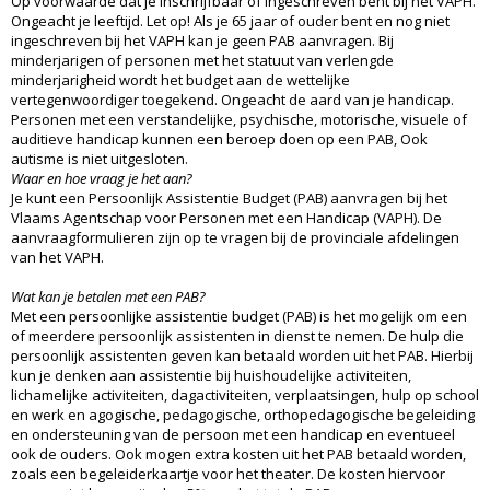
Op voorwaarde dat je inschrijfbaar of ingeschreven bent bij het VAPH.
Ongeacht je leeftijd. Let op! Als je 65 jaar of ouder bent en nog niet
ingeschreven bij het VAPH kan je geen PAB aanvragen. Bij
minderjarigen of personen met het statuut van verlengde
minderjarigheid wordt het budget aan de wettelijke
vertegenwoordiger toegekend. Ongeacht de aard van je handicap.
Personen met een verstandelijke, psychische, motorische, visuele of
auditieve handicap kunnen een beroep doen op een PAB, Ook
autisme is niet uitgesloten.
Waar en hoe vraag je het aan?
Je kunt een Persoonlijk Assistentie Budget (PAB) aanvragen bij het
Vlaams Agentschap voor Personen met een Handicap (VAPH). De
aanvraagformulieren zijn op te vragen bij de provinciale afdelingen
van het VAPH.
Wat kan je betalen met een PAB?
Met een persoonlijke assistentie budget (PAB) is het mogelijk om een
of meerdere persoonlijk assistenten in dienst te nemen. De hulp die
persoonlijk assistenten geven kan betaald worden uit het PAB. Hierbij
kun je denken aan assistentie bij huishoudelijke activiteiten,
lichamelijke activiteiten, dagactiviteiten, verplaatsingen, hulp op school
en werk en agogische, pedagogische, orthopedagogische begeleiding
en ondersteuning van de persoon met een handicap en eventueel
ook de ouders. Ook mogen extra kosten uit het PAB betaald worden,
zoals een begeleiderkaartje voor het theater. De kosten hiervoor