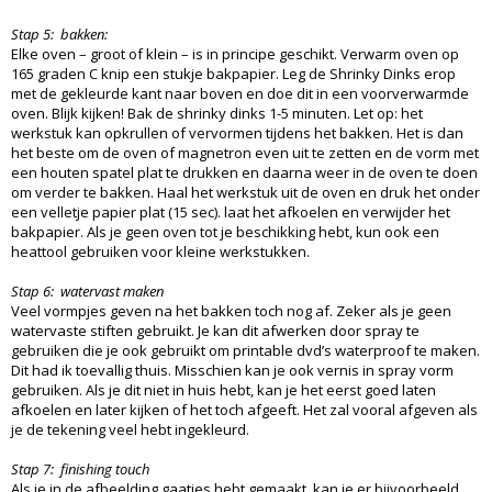
Stap 5:
bakken:
Elke oven – groot of klein – is in principe geschikt. Verwarm oven op
165 graden C knip een stukje bakpapier. Leg de Shrinky Dinks erop
met de gekleurde kant naar boven en doe dit in een voorverwarmde
oven. Blijk kijken! Bak de shrinky dinks 1-5 minuten. Let op: het
werkstuk kan opkrullen of vervormen tijdens het bakken. Het is dan
het beste om de oven of magnetron even uit te zetten en de vorm met
een houten spatel plat te drukken en daarna weer in de oven te doen
om verder te bakken. Haal het werkstuk uit de oven en druk het onder
een velletje papier plat (15 sec). laat het afkoelen en verwijder het
bakpapier. Als je geen oven tot je beschikking hebt, kun ook een
heattool gebruiken voor kleine werkstukken.
Stap 6:
watervast maken
Veel vormpjes geven na het bakken toch nog af. Zeker als je geen
watervaste stiften gebruikt. Je kan dit afwerken door spray te
gebruiken die je ook gebruikt om printable dvd’s waterproof te maken.
Dit had ik toevallig thuis. Misschien kan je ook vernis in spray vorm
gebruiken. Als je dit niet in huis hebt, kan je het eerst goed laten
afkoelen en later kijken of het toch afgeeft. Het zal vooral afgeven als
je de tekening veel hebt ingekleurd.
Stap 7:
finishing touch
Als je in de afbeelding gaatjes hebt gemaakt, kan je er bijvoorbeeld