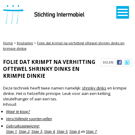
STICHTING INTERMOBIEL
Home
>
Knutselen
>
Folie dat krimpt na verhitting oftewel shrinky dinks en
krimpie dinkie
FOLIE DAT KRIMPT NA VERHITTING
DELEN:
OFTEWEL SHRINKY DINKS EN
KRIMPIE DINKIE
Deze techniek heeft twee namen namelijk:
shrinky dinks
en krimpie
dinkie. Het is hetzelfde principe. Leuk voor aan een ketting,
sleutelhanger of aan een tas.
Inhoud:
Waar te koop?
Verschillende soorten vellen
Gebruiksaanwijzing:
Stap 1
,
Stap 2,
Stap 3,
Stap 4
,
Stap 5
,
Stap 6
en
Stap 7
.