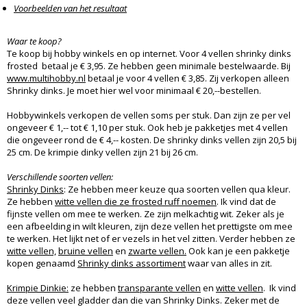
Voorbeelden van het resultaat
Waar te koop?
Te koop bij hobby winkels en op internet. Voor 4 vellen shrinky dinks
frosted betaal je € 3,95. Ze hebben geen minimale bestelwaarde. Bij
www.multihobby.nl
betaal je voor 4 vellen € 3,85. Zij verkopen alleen
Shrinky dinks. Je moet hier wel voor minimaal € 20,--bestellen.
Hobbywinkels verkopen de vellen soms per stuk. Dan zijn ze per vel
ongeveer € 1,-- tot € 1,10 per stuk. Ook heb je pakketjes met 4 vellen
die ongeveer rond de € 4,-- kosten. De shrinky dinks vellen zijn 20,5 bij
25 cm. De krimpie dinky vellen zijn 21 bij 26 cm.
Verschillende soorten vellen:
Shrinky Dinks
: Ze hebben meer keuze qua soorten vellen qua kleur.
Ze hebben
witte vellen die ze frosted ruff noemen
. Ik vind dat de
fijnste vellen om mee te werken. Ze zijn melkachtig wit. Zeker als je
een afbeelding in wilt kleuren, zijn deze vellen het prettigste om mee
te werken. Het lijkt net of er vezels in het vel zitten. Verder hebben ze
witte vellen,
bruine vellen
en
zwarte vellen.
Ook kan je een pakketje
kopen genaamd
Shrinky dinks assortiment
waar van alles in zit.
Krimpie Dinkie:
ze hebben
transparante vellen
en
witte vellen
. Ik vind
deze vellen veel gladder dan die van Shrinky Dinks. Zeker met de