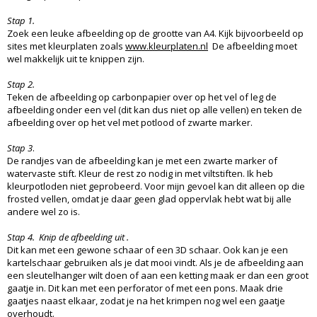
Stap 1.
Zoek een leuke afbeelding op de grootte van A4. Kijk bijvoorbeeld op
sites met kleurplaten zoals
www.kleurplaten.nl
De afbeelding moet
wel makkelijk uit te knippen zijn.
Stap 2.
Teken de afbeelding op carbonpapier over op het vel of leg de
afbeelding onder een vel (dit kan dus niet op alle vellen) en teken de
afbeelding over op het vel met potlood of zwarte marker.
Stap 3
.
De randjes van de afbeelding kan je met een zwarte marker of
watervaste stift. Kleur de rest zo nodig in met viltstiften. Ik heb
kleurpotloden niet geprobeerd. Voor mijn gevoel kan dit alleen op die
frosted vellen, omdat je daar geen glad oppervlak hebt wat bij alle
andere wel zo is.
Stap 4.
Knip de afbeelding uit .
Dit kan met een gewone schaar of een 3D schaar. Ook kan je een
kartelschaar gebruiken als je dat mooi vindt. Als je de afbeelding aan
een sleutelhanger wilt doen of aan een ketting maak er dan een groot
gaatje in. Dit kan met een perforator of met een pons. Maak drie
gaatjes naast elkaar, zodat je na het krimpen nog wel een gaatje
overhoudt.