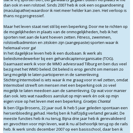
dan ook in een rolstoel. Sinds 2007 heb ik ook een oogaandoening
(maculapathie) waardoor ik niet meer helder kan zien. Het verloop is
thans nog progressief.
Maar het leven staat niet stil bij een beperking. Door me te richten op
de mogelijkheden in plaats van de onmogelijkheden, heb ik het
sporten niet aan de kant hoeven zetten. Fitness, zwemmen,
rolstoelbadminton en zitskiën zijn (aangepaste) sporten waar ik
helemaal voor ga!
In het dagelijkse leven heb ik een duobaan. Ik werk als
beleidsmedewerker bij een gehandicaptenorganisatie (TOG).
Daarnaast werk ik voor de WMO adviesraad Tilburg en ben dus veel
bezig met het WMO beleid. Dit beleid is erop gericht om mensen zo
lang mogelijk te laten participeren in de samenleving.
Stichting Intermobiel is iets waar ik me graag voor in wil zetten, omdat
Intermobiel streeft om mensen met een beperking ook zo veel
mogelijk te laten meedoen aan de samenleving. Op wat voor manier
dan ook. Iets wat naadloos aansluit op mijn werk én ook op mijn
eigen visie op het leven met een beperking.
Groetjes Chantal
Ik ben Olga Brosens, 22 jaar oud. Ik heb 5 jaar geleden spontaan een
hersenbloeding gehad. Hierbij ben ik halfzijdig verlamd geraakt. De
meeste functies heb ik nu terug. Bijna drie jaar heb ik gerevalideerd
en gevochten voor mijn leven, wat ik nu al behoorlijk terug op de rails
heb. Ik werk sinds december 2007 op een basisschool, daar ben ik