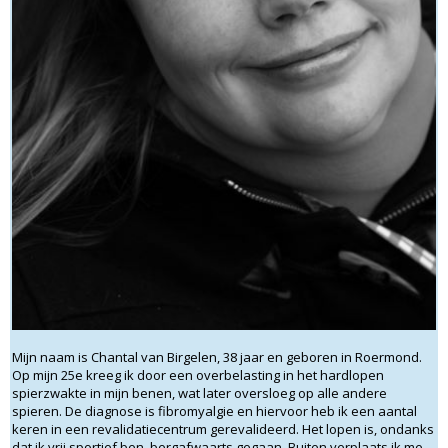
Mijn naam is Chantal van Birgelen, 38 jaar en geboren in Roermond.
Op mijn 25e kreeg ik door een overbelasting in het hardlopen
spierzwakte in mijn benen, wat later oversloeg op alle andere
spieren. De diagnose is fibromyalgie en hiervoor heb ik een aantal
keren in een revalidatiecentrum gerevalideerd. Het lopen is, ondanks
dat ik vrij sportief ben, bergafwaarts gegaan. Buiten verplaats ik me