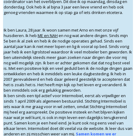
coördinator van het
overblijven. Dit doe ik op maandag, dinsdag en
donderdag. Ook heb ik al bijna 3 jaar een lieve vriend en heb ook
genoeg vrienden waarmee ik op stap ga of iets drinken etcetera.
Ik ben Laura, 28 jaar. Ik woon samen met Arno en met onze vijf
huisdieren. Ik heb
ME en NAH
en nog wat andere dingen. Sinds mijn
5e ben ik al ziek en heb ik de nodige operaties gehad. Sinds een
aantal jaar kan ik niet meer lopen en lig ik vooral op bed. Sinds vorig
jaar heb ik een ligrolstoel waardoor ik veel mobieler ben geworden. Ik
ben uiteindelijk steeds meer gaan zoeken naar dingen die voor mij
nog wél mogelijk zijn. Ik ben er achter gekomen dat dat nog best veel
is. Met een positieve kijk en veel geduld ben ik de nodige dingen gaan
ontwikkelen en heb ik inmiddels een leuke dagbesteding. Ik heb in
2007 gerevalideerd en heb daar geleerd geestelijk te accepteren dat
het is zoals het is. Het heeft mijn kijk op het leven erg veranderd. Ik
ben inmiddels ook erg gelukkig geworden.
Ik ben sinds een tijd actief voor Intermobiel, eerst als vrijwilliger en
sinds 1 april 2009 als algemeen bestuurslid. Stichting Intermobiel is
iets waar ik me graag voor in wil zetten, omdat Stichting Intermobiel
mij heel erg aanspreekt. De positieve insteek en het blijven kijken
naar wat je wél kunt, is ook in mijn leven een dagelijks terugkerend
punt. Samen kom je een heel eind. Je kunt ook nog eens veel van
elkaar leren. Intermobiel doet dit veelal via de website. Ik leer dus van
anderen en zij misschien weer van mij.
Samen komen we er