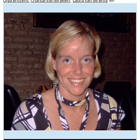
Olga Brosens
,
Chantal van Birgelen
,
Laura van de Brug
en