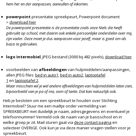
hem her en der aanpassen, aanvullen of inkorten.
powerpoint
presentatie spreekpeurt, Powerpoint document
>
download hier
De powerpoint presentatie is de presentatie zoals onze Niels die heeft
gebruikt op school, met daarin ook enkele persoonlijke onderdelen over mij,
zijn vader. Deze moet je dus aanpassen voor jezelf, maar is goed om als
basis te gebruiken.
logo Intermobiel
, JPEG bestand (3000 bij 482 pixels),
download hier
voorbeelden van
afbeeldingen
van hulpmiddelen/aanpassingen,
allen JPEG files:
bed in auto1
,
bed in auto2
,
laptoptafel
1
en
laptoptafel 2
.
Maar misschien wil je wel andere afbeeldingen van hulpmiddelen laten zien,
bijvoorbeeld van je pa of ma, oom of tante. Dat kan natuurlijk ook.
Heb je besloten om een spreekbeurt te houden over Stichting
Intermobiel? Stuur me een mailtje onder vermelding van
SPREEKBEURT met duidelijk je naam, adresgegevens en eventueel je
telefoonnummer! Vermeld ook de naam van je basisschool en in
welke groep je zit. Mail sturen gaat via
deze contact pagina
en
selecteer OVERIGE. Ook kun je via deze manier vragen stellen voor je
spreekbeurt.