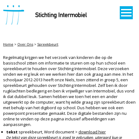
STICHTING INTERMOBIEL
Home
>
Over Ons
>
Spreekbeurt
SPREEKBEURT
Regelmatig krijgen we het verzoek van kinderen die op de
basisschool zitten om informatie te sturen om op hun school een
spreekbeurt te houden over Stichting Intermobiel. Deze verzoeken
vinden we erg leuk en we werken hier dan ook graag aan mee. In het
schooljaar 2012-2013 heeft onze Niels, toen zittend in groep 5, een
spreekbeurt gehouden over Stichting Intermobiel. Zelf ben ik door
rugklachten bedlegerig en ben ik vrijwilliger van Intermobiel, dus vond
ik dat dubbel leuk. Samen hebben we toen het een en ander
uitgewerkt op de computer, want hij wilde graag zijn spreekbeurt doen
met behulp van het digibord op school. Dus hebben we ook een
powerpoint presentatie gemaakt. Deze digitale bestanden zijn nu
online te vinden op deze pagina inclusief afbeeldingen van
aanpassingen.
tekst
spreekbeurt, Word document >
download hier
De tekst van deze spreekbeurt is goed te gebruiken, uiteraard kun je