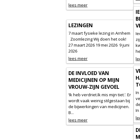
lees meer
I
B
LEZINGEN
V
7 maart fysieke lezing in Arnhem
Ie
Zoomlezing Wij doen het ook!
zi
27 maart 2026 19 mei 2026 9 juni
kw
2026
he
lees meer
le
V
DE INVLOED VAN
H
MEDICIJNEN OP MIJN
T
VROUW-ZIJN GEVOEL
In
‘Ik heb verdriet.Ik mis mijn tiet.’. Er
ve
wordt vaak weinig stilgestaan bij
de
de bijwerkingen van medicijnen.
In
B...
le
lees meer
D
M