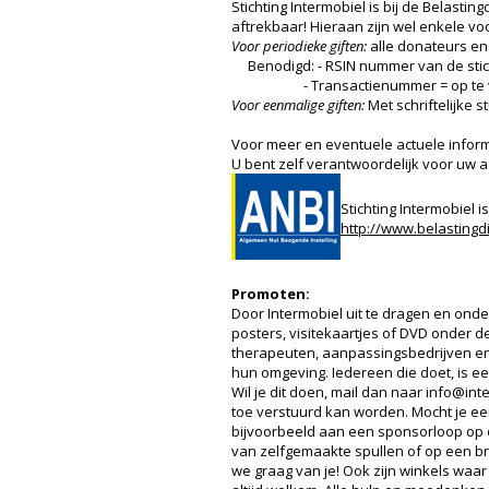
Stichting Intermobiel is bij de Belastin
aftrekbaar! Hieraan zijn wel enkele v
Voor periodieke giften:
alle donateurs en
Benodigd: - RSIN nummer van de stic
- Transactienummer = op te vragen b
Voor eenmalige giften:
Met schriftelijke s
Voor meer en eventuele actuele infor
U bent zelf verantwoordelijk voor uw a
Stichting Intermobiel 
http://www.belasting
Promoten:
Door Intermobiel uit te dragen en onder
posters, visitekaartjes of DVD onder d
therapeuten, aanpassingsbedrijven en
hun omgeving. Iedereen die doet, is 
Wil je dit doen, mail dan naar info@in
toe verstuurd kan worden. Mocht je ee
bijvoorbeeld aan een sponsorloop op 
van zelfgemaakte spullen of op een b
we graag van je! Ook zijn winkels waar