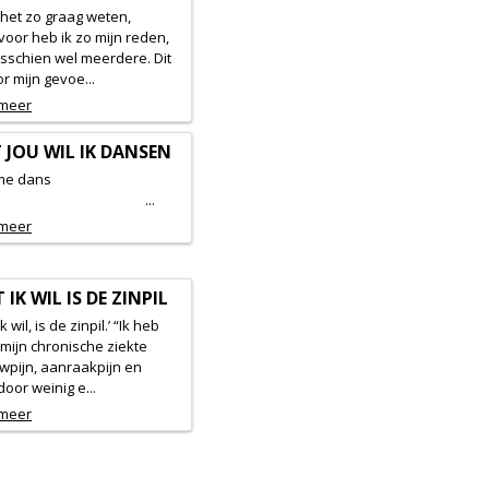
l het zo graag weten,
oor heb ik zo mijn reden,
sschien wel meerdere. Dit
or mijn gevoe...
 meer
 JOU WIL IK DANSEN
ntieme dans
...
 meer
 IK WIL IS DE ZINPIL
k wil, is de zinpil.’ “Ik heb
mijn chronische ziekte
wpijn, aanraakpijn en
oor weinig e...
 meer