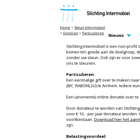
STICHTING INTERMOBIEL
Home
>
Steun Intermobiel
>
Doneren
>
Particulieren
MAIN PAGE N
Nieuws
PARTICULIEREN
Stichting Intermobiel is een non-profit
komen ten goede aan de doelgroep, dus 
zonder uw steun. Ook zijn er voor zowe
ons te steunen.
Particulieren:
Een eenmalige gift over te maken naar
(BIC: RABONL2U) te Arnhem. Iedere eur
Een (anonieme) online donatie over t
Door donateur te worden van Stichting
voor € 10, - per jaar donateur worden. 
voortbestaan.
Download hier het aanm
zijn.
Belastingvoordeel: