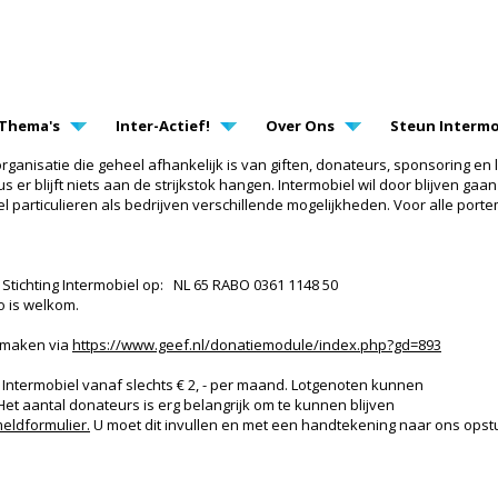
AVIGATION
Thema's
Inter-Actief!
Over Ons
Steun Intermo
 organisatie die geheel afhankelijk is van giften, donateurs, sponsoring en
er blijft niets aan de strijkstok hangen. Intermobiel wil door blijven gaa
l particulieren als bedrijven verschillende mogelijkheden. Voor alle por
 Stichting Intermobiel op: NL 65 RABO 0361 1148 50
o is welkom.
e maken via
https://www.geef.nl/donatiemodule/index.php?gd=893
 Intermobiel vanaf slechts € 2, - per maand. Lotgenoten kunnen
Het aantal donateurs is erg belangrijk om te kunnen blijven
eldformulier.
U moet dit invullen en met een handtekening naar ons opstu