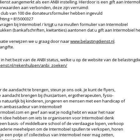
gdienst aangemerkt als een ANBI instelling. HIerdoor is een gift aan Intermo
oorwaarden aan verbonden, deze zijn verruimd:
 club van 100 die donateursformulier hebben ingevuld
hting = 815000327
ij Intermobiel / krijgt u na invullen formulier van Intermobiel
tukken (bankafschriften, kwitanties) aantonen dat u gift aan Intermobiel he
matie verwijzen we u graag door naar
www.belastingdienst.nl
.
angifte.
is in het bezit van de ANBI status, welke u op de website van de belastingd
dienst.nl/rekenhulpen/anbi_zoeken/
 de aandacht te brengen, steun je ons ook. Je kunt de flyers,
e aandacht brengen bij (huis)artsen, ergotherapeuten, fysio-
 natuurlijk bij kinderen, jongeren en mensen met een handicap of
een ambassadeur van Intermobiel!
termobiel.com en geef aan wat je nodig hebt en waar het naar
n idee hebben om iets te organiseren voor Intermobiel denk
een basis- of middelbare school of de vierdaagse lopen, verkoop
raderie meehelpen om de Intermobiel spullen te verkopen, horen
 je een potje of collectebus van Intermobiel neer mag zetten,