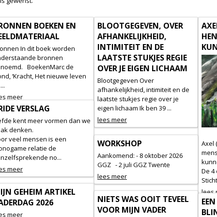
is gewenst.
RONNEN BOEKEN EN
BLOOTGEGEVEN, OVER
AXE
EELDMATERIAAL
AFHANKELIJKHEID,
HEN
INTIMITEIT EN DE
KUN
onnen In dit boek worden
LAATSTE STUKJES REGIE
nderstaande bronnen
enoemd. BoekenMarc de
OVER JE EIGEN LICHAAM
nd, ‘Kracht, Het nieuwe leven
Blootgegeven Over
...
afhankelijkheid, intimiteit en de
es meer
laatste stukjes regie over je
RIDE VERSLAG
eigen lichaam Ik ben 39 ...
lees meer
efde kent meer vormen dan we
ak denken.
or veel mensen is een
WORKSHOP
Axel 
nogame relatie de
mense
Aankomend: - 8 oktober 2026
nzelfsprekende no...
kunn
GGZ - 2 juli GGZ Twente
es meer
De 4
lees meer
Sticht
IJN GEHEIM ARTIKEL
lees
NIETS WAS OOIT TEVEEL
EEN
ADERDAG 2026
VOOR MIJN VADER
BLI
es meer