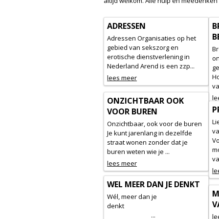
altijd welkom. Alle hulp en meedenken 
ADRESSEN
B
B
Adressen Organisaties op het
gebied van sekszorg en
Br
erotische dienstverlening in
o
Nederland Arend is een zzp...
g
Ho
lees meer
va
le
ONZICHTBAAR OOK
P
VOOR BUREN
Li
Onzichtbaar, ook voor de buren
va
Je kunt jarenlang in dezelfde
Vo
straat wonen zonder dat je
mo
buren weten wie je ...
va
lees meer
le
WEL MEER DAN JE DENKT
M
Wél, meer dan je
V
denkt
...
le