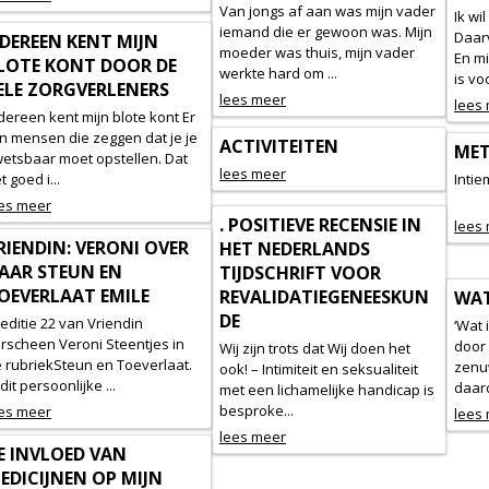
Van jongs af aan was mijn vader
Ik wi
iemand die er gewoon was. Mijn
Daarv
EDEREEN KENT MIJN
moeder was thuis, mijn vader
En mi
LOTE KONT DOOR DE
werkte hard om ...
is vo
ELE ZORGVERLENERS
lees meer
lees
dereen kent mijn blote kont Er
jn mensen die zeggen dat je je
ACTIVITEITEN
MET
etsbaar moet opstellen. Dat
lees meer
t goed i...
I
es meer
. POSITIEVE RECENSIE IN
lees
RIENDIN: VERONI OVER
HET NEDERLANDS
AAR STEUN EN
TIJDSCHRIFT VOOR
OEVERLAAT EMILE
REVALIDATIEGENEESKUN
WAT
DE
 editie 22 van Vriendin
‘Wat i
rscheen Veroni Steentjes in
door 
Wij zijn trots dat Wij doen het
 rubriekSteun en Toeverlaat.
zenu
ook! – Intimiteit en seksualiteit
 dit persoonlijke ...
daard
met een lichamelijke handicap is
besproke...
es meer
lees
lees meer
E INVLOED VAN
EDICIJNEN OP MIJN