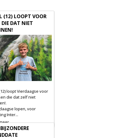
L (12) LOOPT VOOR
 DIE DAT NIET
NEN!
(12) loopt Vierdaagse voor
n die dat zelf niet
en!.
 daagse lopen, voor
ing Inter...
 meer
 BIJZONDERE
NDDATE