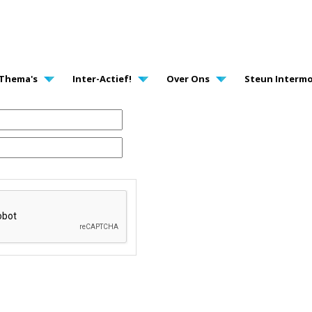
AVIGATION
Thema's
Inter-Actief!
Over Ons
Steun Intermo