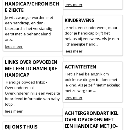
HANDICAP/CHRONISCH
lees meer
E ZIEKTE
Je wilt zwanger worden met
KINDERWENS
een handicap, en dan?
Je hebt een kinderwens, maar
Uiteraard is het verstandig
door je handicap blijft het
eerst met je behandelend
helaas bij een wens. Als je een
arts...
lichamelijke hand...
lees meer
lees meer
LINKS OVER OPVOEDEN
ACTIVITEITEN
MET EEN LICHAMELIJKE
Het is heel belangrijk om
HANDICAP
ook leuke dingen te doen met
Handige opvoed links: •
je kind. Als je zelf niet makkelijk
Overkinderen.nl
met ze weg kan ...
Overkinderen.nl is een website
lees meer
boordevol informatie van baby
tot p...
lees meer
ACHTERGRONDARTIKEL
OVER OPVOEDEN MET
EEN HANDICAP MET JO-
BIJ ONS THUIS