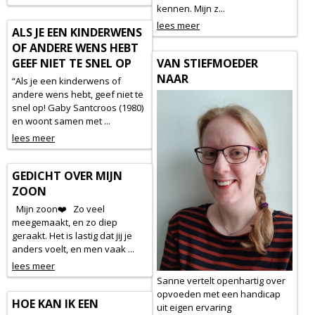
kennen. Mijn z...
lees meer
ALS JE EEN KINDERWENS
OF ANDERE WENS HEBT
GEEF NIET TE SNEL OP
VAN STIEFMOEDER
NAAR
“Als je een kinderwens of
andere wens hebt, geef niet te
snel op! Gaby Santcroos (1980)
en woont samen met ...
lees meer
GEDICHT OVER MIJN
ZOON
Mijn zoon❤️ Zo veel
meegemaakt, en zo diep
geraakt. Het is lastig dat jij je
anders voelt, en men vaak ...
lees meer
Sanne vertelt openhartig over
opvoeden met een handicap
HOE KAN IK EEN
uit eigen ervaring