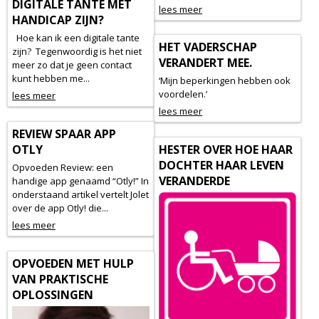
DIGITALE TANTE MET
lees meer
HANDICAP ZIJN?
Hoe kan ik een digitale tante
HET VADERSCHAP
zijn? Tegenwoordig is het niet
VERANDERT MEE.
meer zo dat je geen contact
kunt hebben me...
‘Mijn beperkingen hebben ook
voordelen.’
lees meer
lees meer
REVIEW SPAAR APP
OTLY
HESTER OVER HOE HAAR
DOCHTER HAAR LEVEN
Opvoeden Review: een
VERANDERDE
handige app genaamd “Otly!” In
onderstaand artikel vertelt Jolet
over de app Otly! die...
lees meer
OPVOEDEN MET HULP
VAN PRAKTISCHE
OPLOSSINGEN