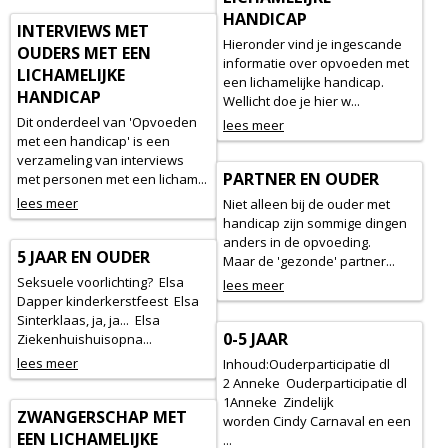
HANDICAP
INTERVIEWS MET
Hieronder vind je ingescande
OUDERS MET EEN
informatie over opvoeden met
LICHAMELIJKE
een lichamelijke handicap.
HANDICAP
Wellicht doe je hier w...
Dit onderdeel van 'Opvoeden
lees meer
met een handicap' is een
verzameling van interviews
PARTNER EN OUDER
met personen met een licham...
lees meer
Niet alleen bij de ouder met
handicap zijn sommige dingen
anders in de opvoeding.
5 JAAR EN OUDER
Maar de 'gezonde' partner...
Seksuele voorlichting? Elsa
lees meer
Dapper kinderkerstfeest Elsa
Sinterklaas, ja, ja... Elsa
0-5 JAAR
Ziekenhuishuisopna...
lees meer
Inhoud:Ouderparticipatie dl
2 Anneke Ouderparticipatie dl
1Anneke Zindelijk
ZWANGERSCHAP MET
worden Cindy Carnaval en een
EEN LICHAMELIJKE
...