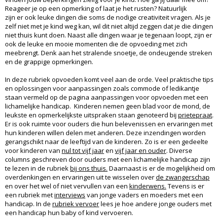
Reageer je op een opmerking of laat je het rusten? Natuurlijk
zijn er ook leuke dingen die soms de nodige creativiteit vragen. Als je
zelf niet met je kind weg kan, wil dit niet altijd zeggen dat je die dingen
niet thuis kunt doen. Naast alle dingen waar je tegenaan loopt, zijn er
ook de leuke en mooie momenten die de opvoeding met zich
meebrengt. Denk aan het stralende snoetje, de ondeugende streken
en de grappige opmerkingen.
In deze rubriek opvoeden komt veel aan de orde. Veel praktische tips
en oplossingen voor aanpassingen zoals commode of ledikantje
staan vermeld op de pagina aanpassingen voor opvoeden met een
lichamelijke handicap. Kinderen nemen geen blad voor de mond, de
leukste en opmerkelijkste uitspraken staan genoteerd bij
prietepraat
.
Er is ook ruimte voor ouders die hun belevenissen en ervaringen met
hun kinderen willen delen met anderen. Deze inzendingen worden
gerangschikt naar de leeftijd van de kinderen. Zo is er een gedeelte
voor kinderen van
nul tot vijf jaar
en
vijf jaar en ouder
. Diverse
columns geschreven door ouders met een lichamelijke handicap zijn
te lezen in de rubriek
bij ons thuis.
Daarnaast is er de mogelijkheid om
overdenkingen en ervaringen uit te wisselen over
de zwangerschap
en over het wel of niet vervullen van een
kinderwens.
Tevens is er
een rubriek met
interviews
van jonge vaders en moeders met een
handicap. In de
rubriek vervoer
lees je hoe andere jonge ouders met
een handicap hun baby of kind vervoeren.