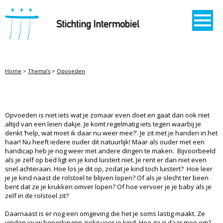
STICHTING INTERMOBIEL
Home
>
Thema's
>
Opvoeden
OPVOEDEN
Opvoeden is niet iets wat je zomaar even doet en gaat dan ook niet
altijd van een leien dakje. Je komt regelmatig iets tegen waarbij je
denkt ‘help, wat moet ik daar nu weer mee?’. Je zit met je handen in het
haar! Nu heeft iedere ouder dit natuurlijk! Maar als ouder met een
handicap heb je nog weer met andere dingen te maken. Bijvoorbeeld
als je zelf op bed ligt en je kind luistert niet. Je rent er dan niet even
snel achteraan. Hoe los je dit op, zodat je kind toch luistert? Hoe leer
je je kind naast de rolstoel te blijven lopen? Of als je slecht ter been
bent dat ze je krukken omver lopen? Of hoe vervoer je je baby als je
zelf in de rolstoel zit?
Daarnaast is er nog een omgeving die het je soms lastig maakt. Ze
vinden jouw beperkingen zielig voor je kind. Hoe ga jij daar mee om?