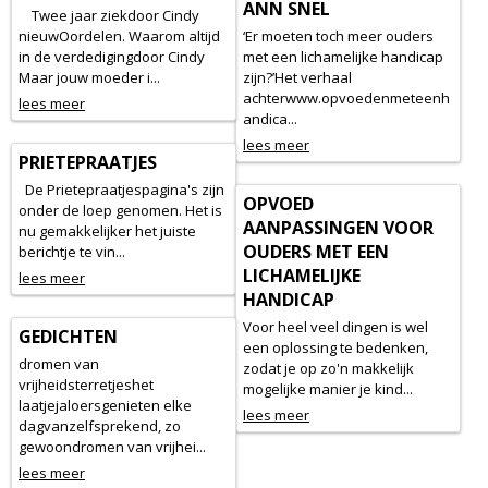
ANN SNEL
Twee jaar ziekdoor Cindy
nieuwOordelen. Waarom altijd
‘Er moeten toch meer ouders
in de verdedigingdoor Cindy
met een lichamelijke handicap
Maar jouw moeder i...
zijn?’Het verhaal
achterwww.opvoedenmeteenh
lees meer
andica...
lees meer
PRIETEPRAATJES
De Prietepraatjespagina's zijn
OPVOED
onder de loep genomen. Het is
AANPASSINGEN VOOR
nu gemakkelijker het juiste
OUDERS MET EEN
berichtje te vin...
LICHAMELIJKE
lees meer
HANDICAP
Voor heel veel dingen is wel
GEDICHTEN
een oplossing te bedenken,
dromen van
zodat je op zo'n makkelijk
vrijheidsterretjeshet
mogelijke manier je kind...
laatjejaloersgenieten elke
lees meer
dagvanzelfsprekend, zo
gewoondromen van vrijhei...
lees meer