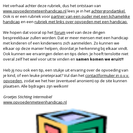
Het verhaal achter deze rubriek, dus het ontstaan van
www.opvoedenmeteenhandicap.nl
lees je in het
achtergrondartikel.
Ook is er een rubriek voor
partner van een ouder met een lichamelijke
handicap
en een
rubriek met links over opvoeden met een handicap.
We hopen dat vooral op het
forum
veel van deze dingen
bespreekbaar zullen worden. Dat er meer mensen met een handicap
met kinderen of een kinderwens zich aanmelden. Zo kunnen we
elkaar op deze manier helpen, doordat je herkenning bij elkaar vindt.
Ook kunnen we ervaringen delen en tips delen. Je hoeft tenslotte niet
overal zelf het wiel voor uit te vinden en
samen komen we eruit!!
Heb jij nou ook een tip, een stukje uit ervaring over de opvoeding van
je kind, of een leuke prietepraat? Vul dan het
contactformulier in o.v.v.
opvoeden
, zodat we het hier (eventueel anoniem) op de site kunnen
plaatsen. Alle bijdrages zijn welkom!
Groetjes Stichting Intermobiel
www.opvoedenmeteenhandicap.nl