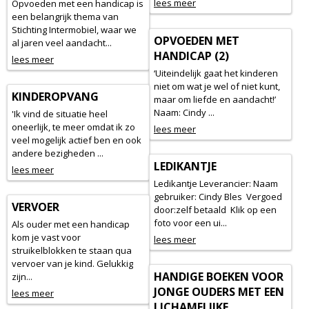
lees meer
Opvoeden met een handicap is
een belangrijk thema van
Stichting Intermobiel, waar we
OPVOEDEN MET
al jaren veel aandacht...
HANDICAP (2)
lees meer
‘Uiteindelijk gaat het kinderen
niet om wat je wel of niet kunt,
KINDEROPVANG
maar om liefde en aandacht!’
Naam: Cindy ...
'Ik vind de situatie heel
oneerlijk, te meer omdat ik zo
lees meer
veel mogelijk actief ben en ook
andere bezigheden ...
LEDIKANTJE
lees meer
Ledikantje Leverancier: Naam
gebruiker: Cindy Bles Vergoed
VERVOER
door:zelf betaald Klik op een
foto voor een ui...
Als ouder met een handicap
kom je vast voor
lees meer
struikelblokken te staan qua
vervoer van je kind. Gelukkig
HANDIGE BOEKEN VOOR
zijn...
JONGE OUDERS MET EEN
lees meer
LICHAMELIJKE