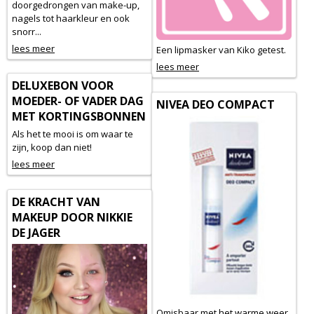
doorgedrongen van make-up,
nagels tot haarkleur en ook
snorr...
lees meer
Een lipmasker van Kiko getest.
lees meer
DELUXEBON VOOR
MOEDER- OF VADER DAG
NIVEA DEO COMPACT
MET KORTINGSBONNEN
Als het te mooi is om waar te
zijn, koop dan niet!
lees meer
DE KRACHT VAN
MAKEUP DOOR NIKKIE
DE JAGER
Omisbaar met het warme weer.