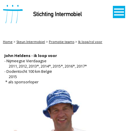
STICHTING INTERMOBIEL
Home
>
Steun Intermobiel
>
Promotie teams
>
Ik loop/rol voor
IK LOOP/ROL VOOR
John Heldens - ik loop voor
- Nijmeegse Vierdaagse
2011, 2012, 2013*, 2014*, 2015*, 2016*, 2017*
- Dodentocht 100 km België
2015
* als sponsorloper