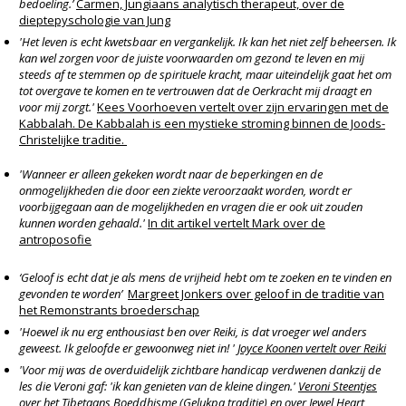
bedoeling.’
Carmen, Jungiaans analytisch therapeut, over de
dieptepyschologie van Jung
'Het leven is echt kwetsbaar en vergankelijk. Ik kan het niet zelf beheersen. Ik
kan wel zorgen voor de juiste voorwaarden om gezond te leven en mij
steeds af te stemmen op de spirituele kracht, maar uiteindelijk gaat het om
tot overgave te komen en te vertrouwen dat de Oerkracht mij draagt en
voor mij zorgt.'
Kees Voorhoeven vertelt over zijn ervaringen met de
Kabbalah. De Kabbalah is een mystieke stroming binnen de Joods-
Christelijke traditie.
'Wanneer er alleen gekeken wordt naar de beperkingen en de
onmogelijkheden die door een ziekte veroorzaakt worden, wordt er
voorbijgegaan aan de mogelijkheden en vragen die er ook uit zouden
kunnen worden gehaald.'
In dit artikel vertelt Mark over de
antroposofie
‘Geloof is echt dat je als mens de vrijheid hebt om te zoeken en te vinden en
gevonden te worden’
Margreet Jonkers over geloof in de traditie van
het Remonstrants broederschap
'Hoewel ik nu erg enthousiast ben over Reiki, is dat vroeger wel anders
geweest. Ik geloofde er gewoonweg niet in! '
Joyce Koonen vertelt over Reiki
'Voor mij was de overduidelijk zichtbare handicap verdwenen dankzij de
les die Veroni gaf: 'ik kan genieten van de kleine dingen.'
Veroni Steentjes
over
het Tibetaans Boeddhisme (Gelukpa traditie) en over Jewel Heart