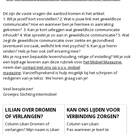
Dit zijn de vaste vragen die aanbod komen in het artikel.
1. Wil je jezelf kort voorstellen? 2. Wat is jouw link met geweldloze
communicatie? Hoe en wanneer ben je hiermee in aanraking
gekomen? 3. Kan je kort uitleggen wat geweldloze communicatie
inhoudt? 4. Wat spreekt je zo aan in geweldloze communicatie? 5. Wat
zegt de geweldloze communicatie over ziekte en gezondheid
(eventueel oorzaak, wellicht link met psyche)? 6. Kan jij je hierin
vinden? Heb je hier ook zelf ervaring mee?
Mis je nog een bepaalde levenshouding, religie of instelling? Wil je ook
een bijdrage leveren aan deze rubriek voor
het Mobiel Magazine
,
neem dan
contact met ons op o.v.v. mobiel
magazine
. Vanzelfsprekend is hulp mogelijk bij het schrijven of
redigeren van je tekst. We horen graag van je!
Veel leesplezier!
Groetjes Stichting Intermobiel
LILIAN OVER DROMEN
KAN ONS LIJDEN VOOR
OF VERLANGEN?
VERBINDING ZORGEN?
Column Lilian Dromen of
Column van Lilian:
verlangen? Mijn naam is Lilian
Pas wanneer je leert te