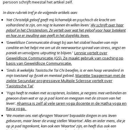
persoon schrijft meestal het artikel zelf.
In deze rubriek tref je de volgende artikels aan:
‘Het Christelijk geloof geeft mij lichamelijk en psychisch de kracht om
volhardend te zijn, om nog te kunnen én willen leven.’
Aly schrijft over haar
geloof in het Christendom. Ze vertelt over wat het geloof voor haar betekent
en hoe ze er invulling aan geeft in het dagelijks leven.
‘Geweldloze Communicatie draagt bij aan het stabiel houden van mijn
conditie en het helpt me om uit de neerwaartse spiraal van stress, angst en
paniek en vervolgens uitputting te blijven.’
Lennie vertelt over
Geweldloze Communicatie (GS). Ze maakt gebruik van coaching op
basis van Geweldloze Communicatie.
'Sinds ik wekelijks Taoïstische Tai Chi beoefen, is er een hoop veranderd in
mijn toestand op fysiek en mentaal gebied.
Mariëtte Swagerman met de
ziekte Secundair progressieve Multiple Sclerose vertelt over
‘Taoïstische Tai’
'Yoga heeft te maken met accepteren, loslaten, je nergens mee verbinden en
gewoon doen wat er op je pad komt en meegaan met de stroom van het
leven'.
Ahamsa is zelf al vele jaren yoga docente in de Hatha yoga en
Raya yoga.
‘We moeten ons niet afvragen ‘Waarom’ bepaalde dingen in ons leven
gebeuren, maar liever de vraag stellen ‘Waartoe’. Alles en ieder mens, die je
op je pad tegenkomt, kan ook een ‘Waartoe’ zijn, en heeft dus ook een