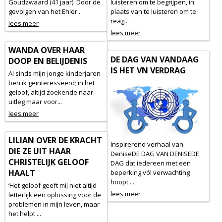
Goudzwaard (41 jaar). Door de
luisteren om te begrijpen, in
gevolgen van het Ehler...
plaats van te luisteren om te
reag...
lees meer
lees meer
WANDA OVER HAAR
DE DAG VAN VANDAAG
DOOP EN BELIJDENIS
IS HET VN VERDRAG
Al sinds mijn jonge kinderjaren
ben ik geïnteresseerd; in het
geloof, altijd zoekende naar
uitleg maar voor...
lees meer
LILIAN OVER DE KRACHT
Inspirerend verhaal van
DIE ZE UIT HAAR
DeniseDE DAG VAN DENISEDE
CHRISTELIJK GELOOF
DAG dat iedereen met een
HAALT
beperking vól verwachting
hoopt ...
‘Het geloof geeft mij niet altijd
lees meer
letterlijk een oplossing voor de
problemen in mijn leven, maar
het helpt ...