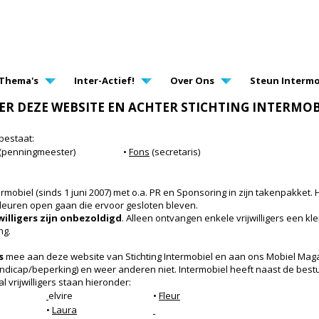
AVIGATION
Thema's
Inter-Actief!
Over Ons
Steun Intermo
ER DEZE WEBSITE EN ACHTER STICHTING INTERMO
bestaat:
s (penningmeester)
•
Fons
(secretaris)
ermobiel (sinds 1 juni 2007) met o.a. PR en Sponsoring in zijn takenpakket. 
 deuren open gaan die ervoor gesloten bleven.
willigers zijn onbezoldigd
. Alleen ontvangen enkele vrijwilligers een 
ng.
s
mee aan deze website van Stichting Intermobiel en aan ons Mobiel Maga
dicap/beperking) en weer anderen niet. Intermobiel heeft naast de best
al vrijwilligers staan hieronder:
elvire
•
Fleur
•
Laura