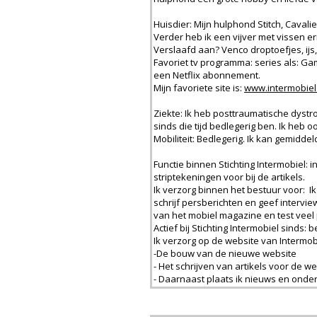
Huisdier: Mijn hulphond Stitch, Cavali
Verder heb ik een vijver met vissen er
Verslaafd aan? Venco droptoefjes, ijs,
Favoriet tv programma: series als: G
een Netflix abonnement.
Mijn favoriete site is:
www.intermobiel
Ziekte: Ik heb posttraumatische dystr
sinds die tijd bedlegerig ben. Ik heb
Mobiliteit: Bedlegerig. Ik kan gemiddel
Functie binnen Stichting Intermobiel:
striptekeningen voor bij de artikels.
Ik verzorg binnen het bestuur voor: Ik
schrijf persberichten en geef interview
van het mobiel magazine en test veel
Actief bij Stichting Intermobiel sinds: 
Ik verzorg op de website van Intermob
-De bouw van de nieuwe website
- Het schrijven van artikels voor de we
- Daarnaast plaats ik nieuws en onde