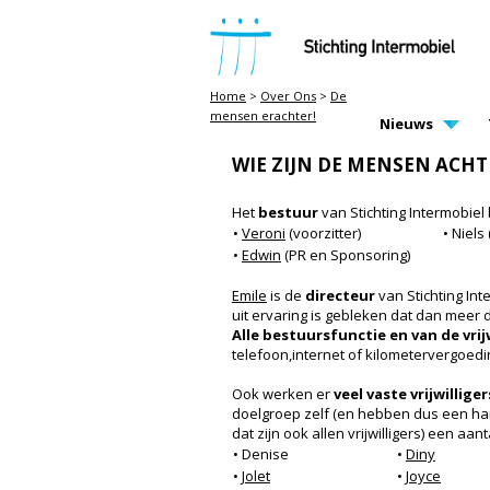
STICHTING INTERMOBIEL
Home
>
Over Ons
>
De
mensen erachter!
MAIN PAGE N
Nieuws
DE MENSEN ERACHTER!
WIE ZIJN DE MENSEN ACHT
Het
bestuur
van Stichting Intermobiel 
•
Veroni
(voorzitter)
• Niel
•
Edwin
(PR en Sponsoring)
Emile
is de
directeur
van Stichting Int
uit ervaring is gebleken dat dan meer
Alle bestuursfunctie en van de vrij
telefoon,internet of kilometervergoedi
Ook werken er
veel vaste vrijwilliger
doelgroep zelf (en hebben dus een han
dat zijn ook allen vrijwilligers) een aant
• Denise
•
Diny
•
Jolet
•
Joyce