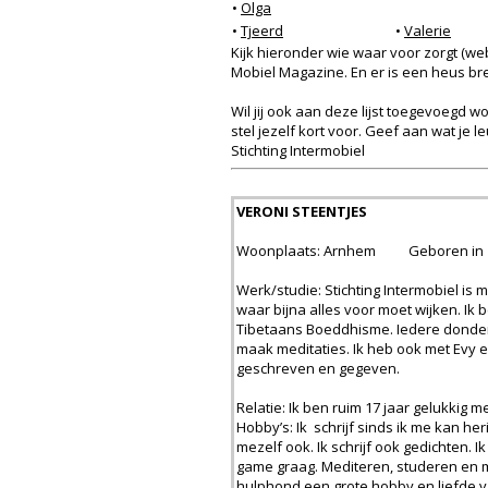
•
Olga
•
Tjeerd
•
Valerie
Kijk hieronder wie waar voor zorgt (we
Mobiel Magazine. En er is een heus br
Wil jij ook aan deze lijst toegevoegd 
stel jezelf kort voor. Geef aan wat je 
Stichting Intermobiel
VERONI STEENTJES
Woonplaats: Arnhem Geboren in 
Werk/studie: Stichting Intermobiel is
waar bijna alles voor moet wijken. Ik 
Tibetaans Boeddhisme. Iedere donderda
maak meditaties. Ik heb ook met Evy 
geschreven en gegeven.
Relatie: Ik ben ruim 17 jaar gelukkig me
Hobby’s: Ik schrijf sinds ik me kan he
mezelf ook. Ik schrijf ook gedichten. 
game graag. Mediteren, studeren en m
hulphond een grote hobby en liefde 