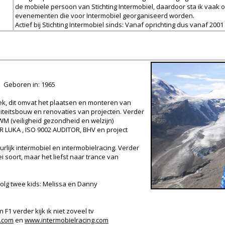
de mobiele persoon van Stichting Intermobiel, daardoor sta ik vaak o
evenementen die voor Intermobiel georganiseerd worden.
Actief bij Stichting Intermobiel sinds: Vanaf oprichting dus vanaf 2001
Geboren in: 1965
iek, dit omvat het plaatsen en monteren van
lliteitsbouw en renovaties van projecten. Verder
M (veiligheid gezondheid en welzijn)
LUKA , ISO 9002 AUDITOR, BHV en project
rlijk intermobiel en intermobielracing. Verder
ei soort, maar het liefst naar trance van
volg twee kids: Melissa en Danny
F1 verder kijk ik niet zoveel tv
.com
en
www.intermobielracing.com