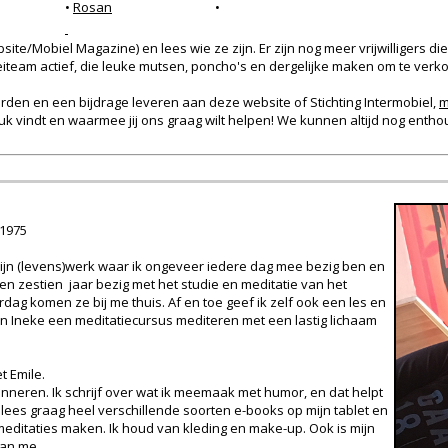
•
Rosan
•
bsite/Mobiel Magazine) en lees wie ze zijn. Er zijn nog meer vrijwilligers 
eiteam actief, die leuke mutsen, poncho's en dergelijke maken om te ver
worden en een bijdrage leveren aan deze website of Stichting Intermobiel,
m
leuk vindt en waarmee jij ons graag wilt helpen! We kunnen altijd nog enth
1975
 mijn (levens)werk waar ik ongeveer iedere dag mee bezig ben en
ben zestien jaar bezig met het studie en meditatie van het
g komen ze bij me thuis. Af en toe geef ik zelf ook een les en
en Ineke een meditatiecursus mediteren met een lastig lichaam
t Emile.
rinneren. Ik schrijf over wat ik meemaak met humor, en dat helpt
Ik lees graag heel verschillende soorten e-books op mijn tablet en
editaties maken. Ik houd van kleding en make-up. Ook is mijn
van me.