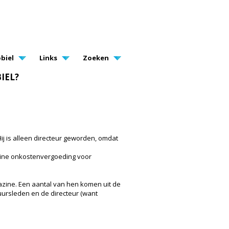
biel
Links
Zoeken
BIEL?
Hij is alleen directeur geworden, omdat
kleine onkostenvergoeding voor
zine. Een aantal van hen komen uit de
uursleden en de directeur (want