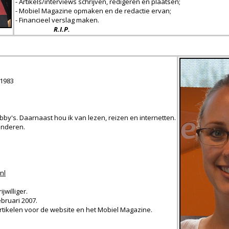
- Artikels/interviews schrijven, redigeren en plaatsen;
- Mobiel Magazine opmaken en de redactie ervan;
- Financieel verslag maken.
R.I.P.
1983
bby's. Daarnaast hou ik van lezen, reizen en internetten.
kinderen.
nl
jwilliger.
ebruari 2007.
f artikelen voor de website en het Mobiel Magazine.