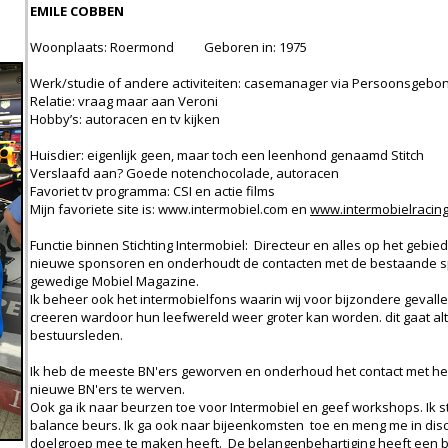
EMILE COBBEN
Woonplaats: Roermond Geboren in: 1975
Werk/studie of andere activiteiten: casemanager via Persoonsgebo
Relatie: vraag maar aan Veroni
Hobby’s: autoracen en tv kijken
Huisdier: eigenlijk geen, maar toch een leenhond genaamd Stitch
Verslaafd aan? Goede notenchocolade, autoracen
Favoriet tv programma: CSI en actie films
Mijn favoriete site is:
www.intermobiel.com
en
www.intermobielracin
Functie binnen Stichting Intermobiel: Directeur en alles op het gebi
nieuwe sponsoren en onderhoudt de contacten met de bestaande s
gewedige Mobiel Magazine.
Ik beheer ook het intermobielfons waarin wij voor bijzondere geval
creeren wardoor hun leefwereld weer groter kan worden. dit gaat alti
bestuursleden.
Ik heb de meeste BN'ers geworven en onderhoud het contact met he
nieuwe BN'ers te werven.
Ook ga ik naar beurzen toe voor Intermobiel en geef workshops. Ik s
balance beurs. Ik ga ook naar bijeenkomsten toe en meng me in di
doelgroep mee te maken heeft. De belangenbehartiging heeft een bel