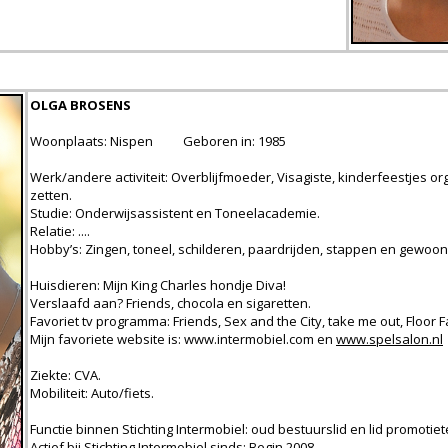
OLGA BROSENS
Woonplaats: Nispen Geboren in: 1985
Werk/andere activiteit: Overblijfmoeder, Visagiste, kinderfeestjes
zetten.
Studie: Onderwijsassistent en Toneelacademie.
Relatie: ....
Hobby’s: Zingen, toneel, schilderen, paardrijden, stappen en gewoon 
Huisdieren: Mijn King Charles hondje Diva!
Verslaafd aan? Friends, chocola en sigaretten.
Favoriet tv programma: Friends, Sex and the City, take me out, Floor F
Mijn favoriete website is:
www.intermobiel.com
en
www.spelsalon.nl
Ziekte: CVA.
Mobiliteit: Auto/fiets.
Functie binnen Stichting Intermobiel: oud bestuurslid en lid promotie
Actief bij Stichting Intermobiel sinds: Begin 2008.