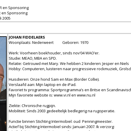
 PR en Sponsoring
PR en Sponsoring
uli 2005
JOHAN FIDDELAERS
Woonplaats: Nederweert Geboren: 1970
Werk: Voorheen boekhouder, sinds nov’04 WAO’er.
Studie: MEAO, MBA en SPD.
Relatie: Getrouwd met Mary. We hebben 2 kinderen: Jesper en Niels
Hobby: Computeren, luisteren naar progressieve rockmuziek, Grolsc
Huisdieren: Onze hond Sam en Max (Border Collie).
Verslaafd aan: Mijn laptop en de iPad.
Favoriet tv programma: Sportprogramma’s en Britse en Scandinavisch
Mijn favoriete website is: www.vi.nl en
www.nu.nl
Ziekte: Chronische rugpijn.
Mobiliteit: Sinds 2003 gedeeltelijk bedlegerig na rugoperatie.
Functie binnen Stichting Intermobiel: oud Penningmeester.
Actief bij Stichting Intermobiel sinds: Januari 2007. Ik verzorg: