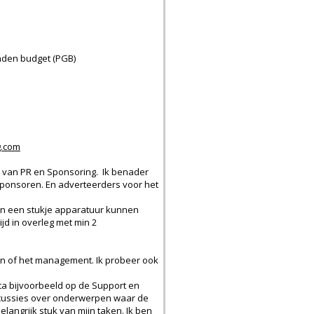
nden budget (PGB)
g.com
ed van PR en Sponsoring. Ik benader
ponsoren. En adverteerders voor het
len een stukje apparatuur kunnen
jd in overleg met min 2
n of het management. Ik probeer ook
ta bijvoorbeeld op de Support en
scussies over onderwerpen waar de
angrijk stuk van mijn taken. Ik ben