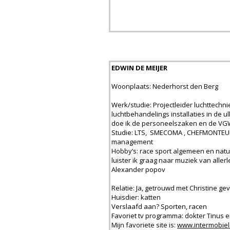
EDWIN DE MEIJER
Woonplaats: Nederhorst den Berg 
Werk/studie: Projectleider luchttechn
luchtbehandelings installaties in de u
doe ik de personeelszaken en de VGW
Studie: LTS, SMECOMA , CHEFMONTEUR 
management
Hobby’s: race sport algemeen en natuu
luister ik graag naar muziek van allerl
Alexander popov
Relatie: Ja, getrouwd met Christine ge
Huisdier: katten
Verslaafd aan? Sporten, racen
Favoriet tv programma: dokter Tinus en 
Mijn favoriete site is:
www.intermobiel