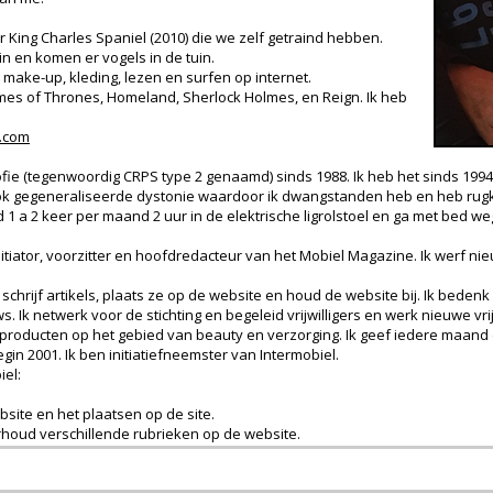
er King Charles Spaniel (2010) die we zelf getraind hebben.
in en komen er vogels in de tuin.
 make-up, kleding, lezen en surfen op internet.
ames of Thrones, Homeland, Sherlock Holmes, en Reign. Ik heb
.com
ofie (tegenwoordig CRPS type 2 genaamd) sinds 1988. Ik heb het sinds 1994
 ook gegeneraliseerde dystonie waardoor ik dwangstanden heb en heb rugkl
d 1 a 2 keer per maand 2 uur in de elektrische ligrolstoel en ga met bed weg
 initiator, voorzitter en hoofdredacteur van het Mobiel Magazine. Ik werf 
 schrijf artikels, plaats ze op de website en houd de website bij. Ik bedenk
s. Ik netwerk voor de stichting en begeleid vrijwilligers en werk nieuwe vri
 producten op het gebied van beauty en verzorging. Ik geef iedere maand
begin 2001. Ik ben initiatiefneemster van Intermobiel.
iel:
bsite en het plaatsen op de site.
rhoud verschillende rubrieken op de website.