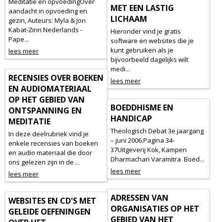
Meditatie en opvoedingOver
MET EEN LASTIG
aandacht in opvoeding en
LICHAAM
gezin, Auteurs: Myla & Jon
Kabat-Zinn Nederlands -
Hieronder vind je gratis
Pape...
software en websites die je
kunt gebruiken als je
lees meer
bijvoorbeeld dagelijks wilt
medi...
RECENSIES OVER BOEKEN
lees meer
EN AUDIOMATERIAAL
OP HET GEBIED VAN
BOEDDHISME EN
ONTSPANNING EN
HANDICAP
MEDITATIE
Theologisch Debat 3e jaargang
In deze deelrubriek vind je
– juni 2006.Pagina 34-
enkele recensies van boeken
37Uitgeverij Kok, Kampen
en audio materiaal die door
Dharmachari Varamitra Boed...
ons gelezen zijn in de ...
lees meer
lees meer
ADRESSEN VAN
WEBSITES EN CD'S MET
ORGANISATIES OP HET
GELEIDE OEFENINGEN
GEBIED VAN HET