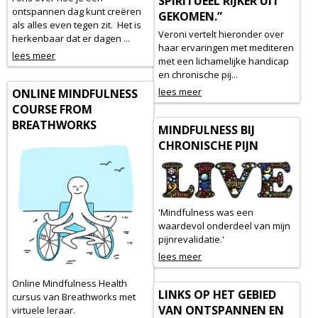
SPIRITUEEL RIJKER UIT
ontspannen dag kunt creëren
GEKOMEN.”
als alles even tegen zit. Het is
Veroni vertelt hieronder over
herkenbaar dat er dagen ...
haar ervaringen met mediteren
lees meer
met een lichamelijke handicap
en chronische pij...
lees meer
ONLINE MINDFULNESS
COURSE FROM
BREATHWORKS
MINDFULNESS BIJ
CHRONISCHE PIJN
'Mindfulness was een
waardevol onderdeel van mijn
pijnrevalidatie.'
lees meer
Online Mindfulness Health
LINKS OP HET GEBIED
cursus van Breathworks met
VAN ONTSPANNEN EN
virtuele leraar.