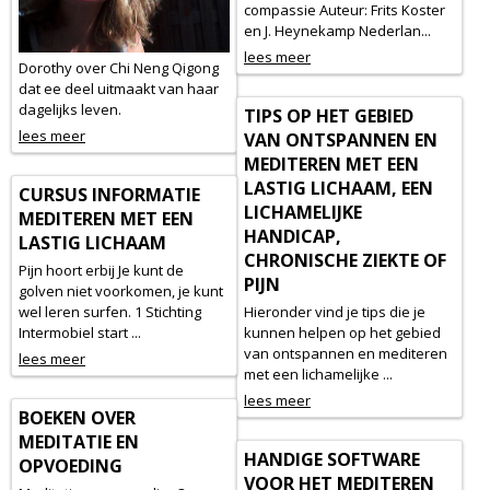
compassie Auteur: Frits Koster
en J. Heynekamp Nederlan...
lees meer
Dorothy over Chi Neng Qigong
dat ee deel uitmaakt van haar
dagelijks leven.
TIPS OP HET GEBIED
lees meer
VAN ONTSPANNEN EN
MEDITEREN MET EEN
LASTIG LICHAAM, EEN
CURSUS INFORMATIE
LICHAMELIJKE
MEDITEREN MET EEN
HANDICAP,
LASTIG LICHAAM
CHRONISCHE ZIEKTE OF
Pijn hoort erbij Je kunt de
PIJN
golven niet voorkomen, je kunt
wel leren surfen. 1 Stichting
Hieronder vind je tips die je
Intermobiel start ...
kunnen helpen op het gebied
van ontspannen en mediteren
lees meer
met een lichamelijke ...
lees meer
BOEKEN OVER
MEDITATIE EN
HANDIGE SOFTWARE
OPVOEDING
VOOR HET MEDITEREN