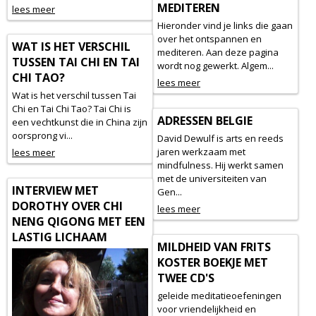
MEDITEREN
lees meer
Hieronder vind je links die gaan
over het ontspannen en
WAT IS HET VERSCHIL
mediteren. Aan deze pagina
TUSSEN TAI CHI EN TAI
wordt nog gewerkt. Algem...
CHI TAO?
lees meer
Wat is het verschil tussen Tai
Chi en Tai Chi Tao? Tai Chi is
ADRESSEN BELGIE
een vechtkunst die in China zijn
oorsprong vi...
David Dewulf is arts en reeds
jaren werkzaam met
lees meer
mindfulness. Hij werkt samen
met de universiteiten van
INTERVIEW MET
Gen...
DOROTHY OVER CHI
lees meer
NENG QIGONG MET EEN
LASTIG LICHAAM
MILDHEID VAN FRITS
KOSTER BOEKJE MET
TWEE CD'S
geleide meditatieoefeningen
voor vriendelijkheid en