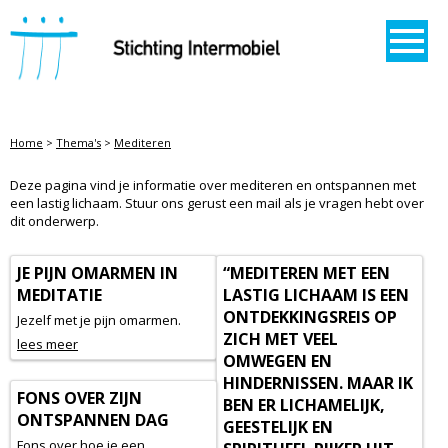
STICHTING INTERMOBIEL
Home
>
Thema's
>
Mediteren
MEDITEREN
Deze pagina vind je informatie over mediteren en ontspannen met
een lastig lichaam. Stuur ons gerust een mail als je vragen hebt over
dit onderwerp.
JE PIJN OMARMEN IN
“MEDITEREN MET EEN
MEDITATIE
LASTIG LICHAAM IS EEN
ONTDEKKINGSREIS OP
Jezelf met je pijn omarmen.
ZICH MET VEEL
lees meer
OMWEGEN EN
HINDERNISSEN. MAAR IK
FONS OVER ZIJN
BEN ER LICHAMELIJK,
ONTSPANNEN DAG
GEESTELIJK EN
Fons over hoe je een