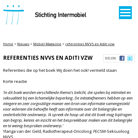
STICHTING INTERMOBIEL
Home
>
Nieuws
>
Mobiel Magazine
>
referenties NVVS en Aditi vzw
REFERENTIES NVVS EN ADITI VZW
DELEN:
Referenties die op het boek Wij doen het ook! vermeld staan
Korte reactie
‘In dit boek worden verschillende thema's belicht, die spelen bij intimiteit en
seksualiteit bij een lichamelijke beperking. De initiatiefnemers hebben op een
integere en zeer zorgvuldige manier een bron van informatie samengesteld
voor iedereen die behoefte heeft aan informatie over dit belangrijke en
onderbelichte onderwerp. Ik spreek de hoop uit dat dit boek mag bijdragen
aan begrip, kennis en inzicht en het bespreekbaar maken van dit belangrijke
en te weinig besproken onderwerp.’
Ylanga van der Geld, Radiotherapeut-Oncoloog FECSM-Seksuoloog
NVVS