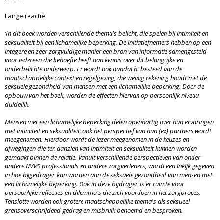
Lange reactie
‘In dit boek worden verschillende thema's belicht, die spelen bij intimiteit en
seksualiteit bij een lichamelijke beperking. De initiatiefnemers hebben op een
integere en zeer zorgvuldige manier een bron van informatie samengesteld
voor iedereen die behoefte heeft aan kennis over dit belangrijke en
onderbelichte onderwerp. Er wordt ook aandacht besteed aan de
maatschappelijke context en regelgeving, die weinig rekening houdt met de
seksuele gezondheid van mensen met een lichamelijke beperking. Door de
opbouw van het boek, worden de effecten hiervan op persoonlijk niveau
duidelijk.
Mensen met een lichamelijke beperking delen openhartig over hun ervaringen
met intimiteit en seksualiteit, ook het perspectief van hun (ex) partners wordt
meegenomen. Hierdoor wordt de lezer meegenomen in de keuzes en
afwegingen die ten aanzien van intimiteit en seksualiteit kunnen worden
gemaakt binnen de relatie. Vanuit verschillende perspectieven van onder
andere NVVS professionals en andere zorgverleners, wordt een inkijk gegeven
in hoe bijgedragen kan worden aan de seksuele gezondheid van mensen met
een lichamelijke beperking. Ook in deze bijdragen is er ruimte voor
persoonlijke reflecties en dilemma's die zich voordoen in het zorgproces.
Tenslotte worden ook grotere maatschappelijke thema's als seksueel
grensoverschrijdend gedrag en misbruik benoemd en besproken.