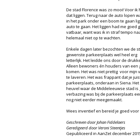
De stad Florence was zo mooi! Voor ik he
dat liggen. Terug naar de auto lopen w
in het park onder een boom te gaan li
auto te gaan. Het liggen had me goed g
vatbaar, want was ik in straf tempo n
helemaal niet op te wachten.
Enkele dagen later bezochten we de st
gewenste parkeerplaats wel heel erg
letterlijk. Het leidde ons door de druk
Alleen bewoners én houders van een 
komen. Het was niet prettig voor mij
te laveren. Het was frappant dat je ju
parkeerplaats, onderaan in Siena. He
heuvel waar de Middeleeuwse stad is 
verbazing was bij de parkeerplaats ee
nog niet eerder meegemaakt.
Wees inventief en bereid je goed voor a
Geschreven door Johan Fiddelaers
Geredigeerd door Veroni Steentjes
Gepubliceerd in AanZet december 201