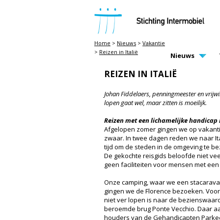
STICHTING INTERMOBIEL
Home
>
Nieuws
>
Vakantie
>
Reizen in Italië
MAIN PAGE N
Nieuws
REIZEN IN ITALIË
Johan Fiddelaers, penningmeester en vrijwil
lopen gaat wel, maar zitten is moeilijk.
Reizen met een lichamelijke handicap i
Afgelopen zomer gingen we op vakantie n
zwaar. In twee dagen reden we naar I
tijd om de steden in de omgeving te b
De gekochte reisgids beloofde niet vee
geen faciliteiten voor mensen met een
Onze camping, waar we een stacaravan
gingen we de Florence bezoeken. Voor
niet ver lopen is naar de bezienswaar
beroemde brug Ponte Vecchio. Daar aa
houders van de Gehandicapten Parkee