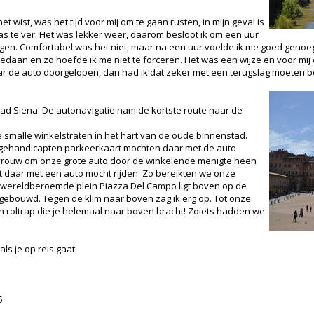
t wist, was het tijd voor mij om te gaan rusten, in mijn geval is
as te ver. Het was lekker weer, daarom besloot ik om een uur
ggen. Comfortabel was het niet, maar na een uur voelde ik me goed geno
edaan en zo hoefde ik me niet te forceren. Het was een wijze en voor mij
aar de auto doorgelopen, dan had ik dat zeker met een terugslag moeten b
ad Siena. De autonavigatie nam de kortste route naar de
ke smalle winkelstraten in het hart van de oude binnenstad.
gehandicapten parkeerkaart mochten daar met de auto
n vrouw om onze grote auto door de winkelende menigte heen
ist daar met een auto mocht rijden. Zo bereikten we onze
t wereldberoemde plein Piazza Del Campo ligt boven op de
gebouwd. Tegen de klim naar boven zag ik erg op. Tot onze
n roltrap die je helemaal naar boven bracht! Zoiets hadden we
ls je op reis gaat.
5