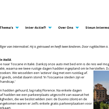
AVIGATION
Thema's
Inter-Actief!
Over Ons
Steun Intermo
liger van Intermobiel. Hij is getrouwd en heeft twee kinderen. Door rugklachten is 
n Italië.
aar Toscane in Italië. Dankzij onze auto met bed erin is de reis wel mogel
talië, waarna we twee rustige dagen hadden ingepland om te herstellen. 
ezoeken. We wisselden een ‘actieve’ dag met een rustdag af.
l goeds, omdat daarin stond: ‘In Toscaanse steden zijn er
 handicap.’
 hadden gehuurd, lag nabij Florence. Na enkele dagen
af hadden we een parkeerplaats uitgezocht van waaruit het
digheden, die we beslist wilden zien: de Duomo (dom) en de
ngekomen waren er zelfs enkele gratis parkeerplaatsen voor
rkaart.