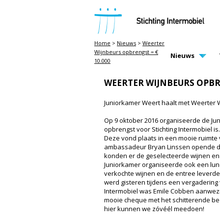
STICHTING INTERMOBIEL
Home
>
Nieuws
>
Weerter
Wijnbeurs opbrengst = €
MAIN PAGE N
Nieuws
10.000
WEERTER WIJNBEURS OPBRE
Juniorkamer Weert haalt met Weerter W
Op 9 oktober 2016 organiseerde de J
opbrengst voor Stichting Intermobiel is.
Deze vond plaats in een mooie ruimte
ambassadeur Bryan Linssen opende de
konden er de geselecteerde wijnen en
Juniorkamer organiseerde ook een lun
verkochte wijnen en de entree leverd
werd gisteren tijdens een vergaderin
Intermobiel was Emile Cobben aanwezig
mooie cheque met het schitterende bedr
hier kunnen we zóvéél meedoen!