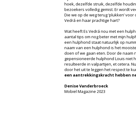
hoek, dezelfde struik, dezelfde houd
bezoekers volledig gemist. Er wordt vee
Die we op de weg terug ‘plukken’ voor
Vedrá en haar prachtige hart?
Wat heeft Es Vedrá nou met een hulph
aantal tips om nog beter met mijn hulp
een hulphond staat natuurlijk op numme
naam van een hulphond is het mooiste 
doen of we gaan eten. Door de naam ni
gepensioneerde hulphond Louis niet h
resulteerde in valpartijen, et cetera. N
door het uit te leggen het respect t
een aantrekkingskracht hebben net
Denise Vanderbroeck
Mobiel Magazine 2023