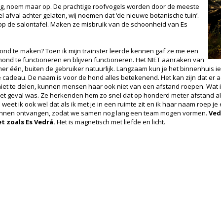
ing, noem maar op. De prachtige roofvogels worden door de meeste
l afval achter gelaten, wij noemen dat ‘de nieuwe botanische tuin’.
 op de salontafel. Maken ze misbruik van de schoonheid van Es
ond te maken? Toen ik mijn trainster leerde kennen gaf ze me een
hond te functioneren en blijven functioneren. Het NIET aanraken van
r één, buiten de gebruiker natuurlijk. Langzaam kun je het binnenhuis iet
cadeau. De naam is voor de hond alles betekenend. Het kan zijn dat er a
et te delen, kunnen mensen haar ook niet van een afstand roepen. Wat in
et geval was. Ze herkenden hem zo snel dat op honderd meter afstand al 
u weet ik ook wel dat als ik met je in een ruimte zit en ik haar naam roep j
e kunnen ontvangen, zodat we samen nog lang een team mogen vormen.
Ved
 zoals Es Vedrá.
Het is magnetisch met liefde en licht.