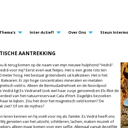
AVIGATION
Thema's
Inter-Actief!
Over Ons
Steun Intermo
ETISCHE AANTREKKING
zou ik terug komen op de naam van mijn nieuwe hulphond “Vedrá”.
drá voor mij? Eerst even wat feitjes. Het is een grote rots ten
meter hoog. Het bestaat grotendeels uit kalksteen. Het is het
 Balearen. Er zijn hoge concentraties mineralen en metalen
etisch veld is. Alleen de Bermudadriehoek en de Noordpool
Vedrá ligt Es Vedranell (ook wel haar zusje genoemd) en Els Illiot de
derdeel van het natuurreservaat Cala d’Hort. Dagelijks bezoeken
ar te kijken. Zou het door het magnetisch veld komen? De
aak ziet? Of om de mythes?
 leren kennen en hij voelt voor mij als familie. Es Vedrá heeft ons
? Wij genieten van het uitzicht, schilderen, lachen, maken muziek of
zoekers alleen maar komen voor een selfie. Allemaal vanuit dezelfde