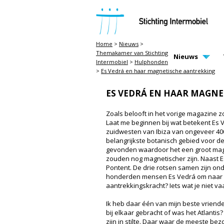
STICHTING INTERMOBIEL
Home
>
Nieuws
>
Themakamer van Stichting
MAIN PAGE N
Nieuws
Intermobiel
>
Hulphonden
>
Es Vedrá en haar magnetische aantrekking
ES VEDRÁ EN HAAR MAGN
Zoals belooft in het vorige magazine 
Laat me beginnen bij wat betekent Es Ve
zuidwesten van Ibiza van ongeveer 400 
belangrijkste botanisch gebied voor de
gevonden waardoor het een groot magn
zouden nog magnetischer zijn. Naast Es 
Pontent. De drie rotsen samen zijn on
honderden mensen Es Vedrá om naar ha
aantrekkingskracht? Iets wat je niet v
Ik heb daar één van mijn beste vrienden
bij elkaar gebracht of was het Atlantis
zijn in stilte. Daar waar de meeste be