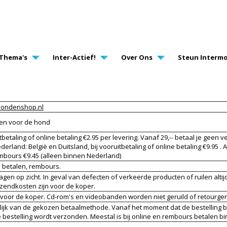
AVIGATION
Thema's
Inter-Actief!
Over Ons
Steun Intermo
ondenshop.nl
len voor de hond
tbetaling of online betaling €2.95 per levering. Vanaf 29,-- betaal je geen
derland: België en Duitsland, bij vooruitbetaling of online betaling €9.95 
mbours €9.45 (alleen binnen Nederland)
e betalen, rembours.
 dagen op zicht. In geval van defecten of verkeerde producten of ruilen al
rzendkosten zijn voor de koper.
n voor de koper. Cd-rom's en videobanden worden niet geruild of retourg
elijk van de gekozen betaalmethode. Vanaf het moment dat de bestelling b
bestelling wordt verzonden. Meestal is bij online en rembours betalen bi