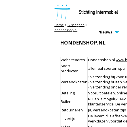
STICHTING INTERMOBIEL
Home
>
E- shoppen
>
hondenshop.nl
MAIN PAGE N
Nieuws
HONDENSHOP.NL
Websiteadres
Hondenshop.nl
www.h
Soort
allemaal soorten spul
producten
• verzending bij voorui
Verzendkosten
• verzending buiten Ne
• verzending onder re
Betaling
Vooruit betalen, onlin
Ruilen is mogelijk. 14
Ruilen
klantenservice. De ve
Retourneren
Ja, verzendkosten zij
De levertijd is afhank
Levertijd
werkdagen voordat de 