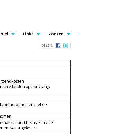
biel
Links
Zoeken
DELEN:
 verzendkosten
. Andere landen op aanvraag.
tijd contact opnemen met de
enomen.
etaalt is duurt het maximaal 3
nnen 24 uur geleverd.