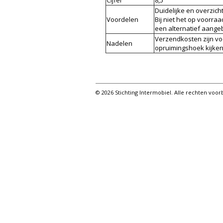
Cijfer
8,5
Duidelijke en overzicht
Voordelen
Bij niet het op voorra
een alternatief aange
Verzendkosten zijn voo
Nadelen
opruimingshoek kijken
© 2026 Stichting Intermobiel. Alle rechten vo