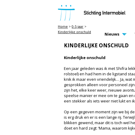
STICHTING INTERMOBIEL
Home
>
0-5 jaar
>
Kinderlijke onschuld
MAIN PAGE N
Nieuws
KINDERLIJKE ONSCHULD
Kinderlijke onschuld
Een jaar geleden was ik met Shifra lekk
rolstoel) en had hem in de ligstand st
knik ik maar even vriendelijk… Ja, wat
gesprokken alleen voor personeel zijn
zijn het, elke keer weer, nieuwe avont
speelse manier er mee om te gaan en m
een stekker als iets weer niet lukt en 
Op een gegeven moment zijn we bij de H
is erg druk en er is een lange rij. Te
blikken gewend, maar dit is toch wel he
doet en hard zegt: ‘Mama, waarom kijk