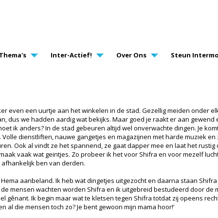
AVIGATION
Thema's
Inter-Actief!
Over Ons
Steun Intermo
er even een uurtje aan het winkelen in de stad. Gezellig meiden onder elkaa
aan, dus we hadden aardig wat bekijks. Maar goed je raakt er aan gewend e
 moet ik anders? In de stad gebeuren altijd wel onverwachte dingen. Je ko
. Volle dienstliften, nauwe gangetjes en magazijnen met harde muziek e
uren. Ook al vindt ze het spannend, ze gaat dapper mee en laat het rusti
aak vaak wat geintjes. Zo probeer ik het voor Shifra en voor mezelf lucht
ik afhankelijk ben van derden.
ema aanbeland. Ik heb wat dingetjes uitgezocht en daarna staan Shifra en
rwijl de mensen wachten worden Shifra en ik uitgebreid bestudeerd door de
el gênant. Ik begin maar wat te kletsen tegen Shifra totdat zij opeens rech
en al die mensen toch zo? Je bent gewoon mijn mama hoor!’