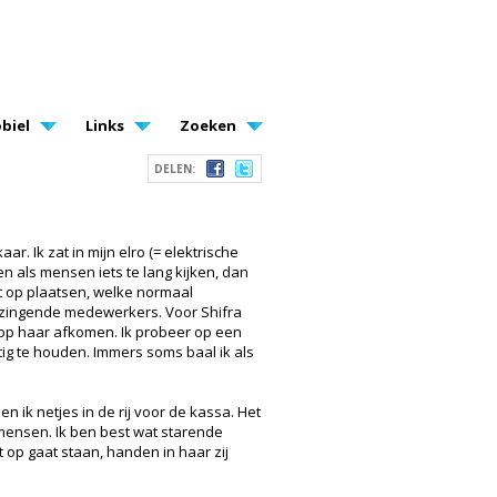
biel
Links
Zoeken
DELEN:
r. Ik zat in mijn elro (= elektrische
n als mensen iets te lang kijken, dan
mt op plaatsen, welke normaal
n zingende medewerkers. Voor Shifra
g op haar afkomen. Ik probeer op een
ig te houden. Immers soms baal ik als
 ik netjes in de rij voor de kassa. Het
 mensen. Ik ben best wat starende
t op gaat staan, handen in haar zij