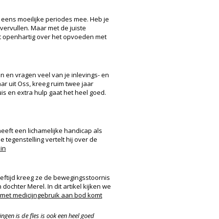
 eens moeilijke periodes mee. Heb je
vervullen. Maar met de juiste
lt openhartig over het opvoeden met
 en vragen veel van je inlevings- en
r uit Oss, kreeg ruim twee jaar
is en extra hulp gaat het heel goed.
heeft een lichamelijke handicap als
 tegenstelling vertelt hij over de
in
eeftijd kreeg ze de bewegingsstoornis
ochter Merel. In dit artikel kijken we
 met medicijngebruik aan bod komt
gen is de fles is ook een heel goed