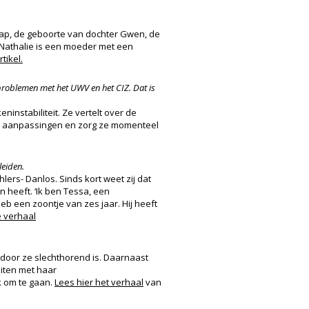
hap, de geboorte van dochter Gwen, de
 Nathalie is een moeder met een
tikel.
 problemen met het UWV en het CIZ. Dat is
ninstabiliteit. Ze vertelt over de
ke aanpassingen en zorg ze momenteel
leiden.
lers- Danlos. Sinds kort weet zij dat
 heeft. ‘Ik ben Tessa, een
heb een zoontje van zes jaar. Hij heeft
e verhaal
oor ze slechthorend is. Daarnaast
uiten met haar
k om te gaan.
Lees hier het verhaal
van