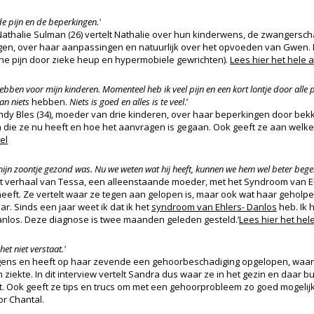
e pijn en de beperkingen.'
Nathalie Sulman (26) vertelt Nathalie over hun kinderwens, de zwangersc
ngen, over haar aanpassingen en natuurlijk over het opvoeden van Gwen.
che pijn door zieke heup en hypermobiele gewrichten).
Lees hier het hele ar
bben voor mijn kinderen. Momenteel heb ik veel pijn en een kort lontje door alle
an niets
hebben.
Niets is goed en alles is te veel
.’
Cindy Bles (34), moeder van drie kinderen, over haar beperkingen door bekke
die ze nu heeft en hoe het aanvragen is gegaan. Ook geeft ze aan wel
el
 mijn zoontje gezond was. Nu we weten wat hij heeft, kunnen we hem wel beter bege
 het verhaal van Tessa, een alleenstaande moeder, met het Syndroom van Eh
eeft. Ze vertelt waar ze tegen aan gelopen is, maar ook wat haar geholpen
r. Sinds een jaar weet ik dat ik het
syndroom van Ehlers- Danlos
heb. Ik 
nlos. Deze diagnose is twee maanden geleden gesteld.’
Lees hier het hel
 het niet verstaat.'
gens en heeft op haar zevende een gehoorbeschadiging opgelopen, waard
ziekte. In dit interview vertelt Sandra dus waar ze in het gezin en daar b
 Ook geeft ze tips en trucs om met een gehoorprobleem zo goed mogelij
r Chantal.