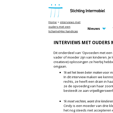
STICHTING INTERMOBIEL
Home
>
interviews met
ouders met een
MAIN PAGE N
Nieuws
lichamelijke handicap
INTERVIEWS MET OUDERS 
Dit onderdeel van 'Opvoeden met een 
vader of moeder zijn van kinderen. Je 
creatieve) oplossingen ze hierbij he
omgaan.
‘Ik wil het leven beter maken voor mi
In dit interview maken we kennis
rechts, ze heeft een drain in h
ze de opvoeding van haar zoont
besteedt ze aan vrijwilligerswe
‘Ik moet vechten, want drie kinderen
Cindy is een moeder van drie kle
het nog steeds niet accepteren e