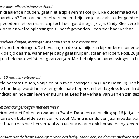
eer alles alleen te hoeven doen.’
draaiende houden, gaat niet altijd even makkelijk. Elke ouder maakt wel
handicap? Dan kan het heel vermoeiend zijn om je taak als ouder goed te 
pvoeden met een handicap toch heel goed mogelijk zijn. Cindy Bles verte
 loopt en welke oplossingen zij heeft gevonden.
Lees hier haar verhaal
oorbereidingen, maar geniet ervan! Het is zo’n mooie tijd’
l voorbereidingen. De bevalling en de kraamtijd zijn bijzondere momenten
e tijd daarna, wanneer je baby gaat kruipen, staan en lopen. Rosi, 26 jaa
ij nu helemaal zelfstandig kan zorgen. Met behulp van aanpassingen in hu
van 10 minuten uitvoeren!
ld bestaat uit Ben, Sonja en hun twee zoontjes Tim (10) en Daan (8). Ben 
handicap wordt hij in zeer grote mate beperkt in het dagelijks leven. In de
andicap en hoe zijn leven er nu uitziet.
Lees het verhaal van Ben en zijn gez
iet zomaar genoegen met een ‘nee’!’
etrouwd met Robert en woont in Zwolle. Door een aanrijding op 16-jarige l
nie en belandde ze in een rolstoel. Marina is sinds een jaar moeder van d
or haar.
Lees hier het verhaal van Marina waarin ook borstvoeding geven
 omdat dat de beste voeding is voor een baby. Maar ach, na diverse mislukte pogin