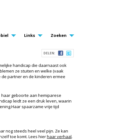
biel
Links
Zoeken
DELEN:
melijke handicap die daarnaast ook
oblemen ze stuiten en welke (vaak
e de partner en de kinderen ermee
inds haar geboorte aan hemiparese
ndicap leidt ze een druk leven, waarin
ning.Haar spaarzame vrije tijd
ar nog steeds heel veel pijn. Ze kan
hzelf toe komt. Lees hier
haar verhaal
.