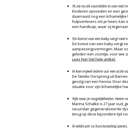
‘Ik zie nu de voordelen in van niet m
Kinderen opvoeden en een gezin 
daarnaast nog een lichamelijke 
hulpverleners om je heen, kan o
een handicap, waar zij tegenaan
‘De komst van een baby vergt veel v
De komst van een baby vergt vee
aanpassingsvermogen. Maar ook d
geleden een zoontje, voor wie z
Lees hier het hele artikel.
Ik kan vrijwel iedere uur een actie 
De familie Oorsprong uit Barneve
gevolg van een hernia. Door deze 
situatie voor zijn lichamelijke h
‘Kijk naar je mogelijkheden. Neem n
Marina Schalke is 27 jaar oud, g
secundair gegeneraliseerde dysto
terug op deze bijzondere tijd vo
Ik wilde per se borstvoeding geven,