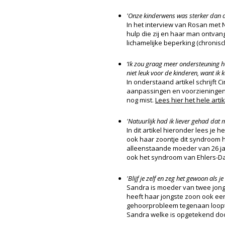
'Onze kinderwens was sterker dan d
In het interview van Rosan met 
hulp die zij en haar man ontva
lichamelijke beperking (chronis
‘Ik zou graag meer ondersteuning he
niet leuk voor de kinderen, want ik k
In onderstaand artikel schrijft 
aanpassingen en voorzieningen 
nog mist.
Lees hier het hele artik
'Natuurlijk had ik liever gehad dat
In dit artikel hieronder lees je
ook haar zoontje dit syndroom h
alleenstaande moeder van 26 jaa
ook het syndroom van Ehlers-Da
'Blijf je zelf en zeg het gewoon als je
Sandra is moeder van twee jon
heeft haar jongste zoon ook een 
gehoorprobleem tegenaan loopt.
Sandra welke is opgetekend doo