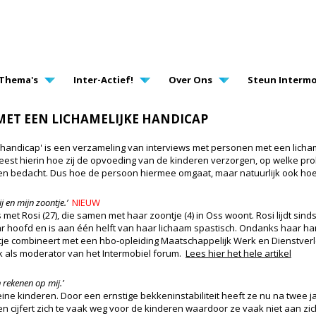
AVIGATION
Thema's
Inter-Actief!
Over Ons
Steun Intermo
MET EEN LICHAMELIJKE HANDICAP
handicap' is een verzameling van interviews met personen met een licha
leest hierin hoe zij de opvoeding van de kinderen verzorgen, op welke pr
bben bedacht. Dus hoe de persoon hiermee omgaat, maar natuurlijk ook ho
j en mijn zoontje.’
NIEUW
 met Rosi (27), die samen met haar zoontje (4) in Oss woont. Rosi lijdt s
aar hoofd en is aan één helft van haar lichaam spastisch. Ondanks haar ha
je combineert met een hbo-opleiding Maatschappelijk Werk en Dienstverle
rk als moderator van het Intermobiel forum.
Lees hier het hele artikel
 rekenen op mij.’
ine kinderen. Door een ernstige bekkeninstabiliteit heeft ze nu na twee ja
n cijfert zich te vaak weg voor de kinderen waardoor ze vaak niet aan zic