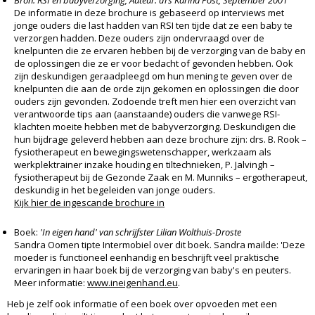
Bron: RSI en babyverzorging, Auteur: drs Karina Post, September 2001
De informatie in deze brochure is gebaseerd op interviews met
jonge ouders die last hadden van RSI ten tijde dat ze een baby te
verzorgen hadden. Deze ouders zijn ondervraagd over de
knelpunten die ze ervaren hebben bij de verzorging van de baby en
de oplossingen die ze er voor bedacht of gevonden hebben. Ook
zijn deskundigen geraadpleegd om hun mening te geven over de
knelpunten die aan de orde zijn gekomen en oplossingen die door
ouders zijn gevonden. Zodoende treft men hier een overzicht van
verantwoorde tips aan (aanstaande) ouders die vanwege RSI-
klachten moeite hebben met de babyverzorging. Deskundigen die
hun bijdrage geleverd hebben aan deze brochure zijn: drs. B. Rook –
fysiotherapeut en bewegingswetenschapper, werkzaam als
werkplektrainer inzake houding en tiltechnieken, P. Jalvingh –
fysiotherapeut bij de Gezonde Zaak en M. Munniks – ergotherapeut,
deskundig in het begeleiden van jonge ouders.
Kijk hier de ingescande brochure in
Boek:
'In eigen hand' van schrijfster Lilian Wolthuis-Droste
Sandra Oomen tipte Intermobiel over dit boek. Sandra mailde: 'Deze
moeder is functioneel eenhandig en beschrijft veel praktische
ervaringen in haar boek bij de verzorging van baby's en peuters.
Meer informatie:
www.ineigenhand.eu
.
Heb je zelf ook informatie of een boek over opvoeden met een