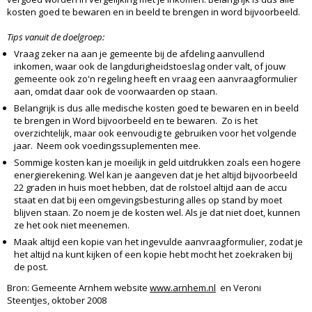
kosten goed te bewaren en in beeld te brengen in word bijvoorbeeld.
Tips vanuit de doelgroep:
Vraag zeker na aan je gemeente bij de afdeling aanvullend
inkomen, waar ook de langdurigheidstoeslag onder valt, of jouw
gemeente ook zo'n regeling heeft en vraag een aanvraagformulier
aan, omdat daar ook de voorwaarden op staan.
Belangrijk is dus alle medische kosten goed te bewaren en in beeld
te brengen in Word bijvoorbeeld en te bewaren. Zo is het
overzichtelijk, maar ook eenvoudig te gebruiken voor het volgende
jaar. Neem ook voedingssuplementen mee.
Sommige kosten kan je moeilijk in geld uitdrukken zoals een hogere
energierekening. Wel kan je aangeven dat je het altijd bijvoorbeeld
22 graden in huis moet hebben, dat de rolstoel altijd aan de accu
staat en dat bij een omgevingsbesturing alles op stand by moet
blijven staan. Zo noem je de kosten wel. Als je dat niet doet, kunnen
ze het ook niet meenemen.
Maak altijd een kopie van het ingevulde aanvraagformulier, zodat je
het altijd na kunt kijken of een kopie hebt mocht het zoekraken bij
de post.
Bron: Gemeente Arnhem website
www.arnhem.nl
en Veroni
Steentjes, oktober 2008