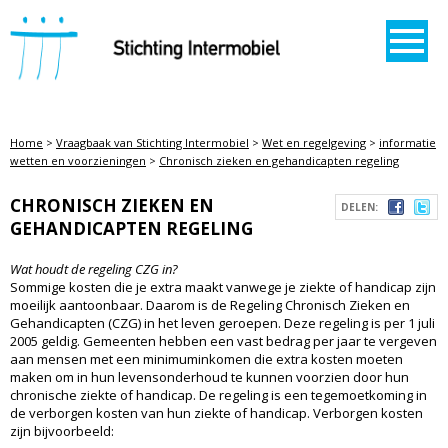
STICHTING INTERMOBIEL
Home
>
Vraagbaak van Stichting Intermobiel
>
Wet en regelgeving
>
informatie
wetten en voorzieningen
>
Chronisch zieken en gehandicapten regeling
CHRONISCH ZIEKEN EN
DELEN:
GEHANDICAPTEN REGELING
Wat houdt de regeling CZG in?
Sommige kosten die je extra maakt vanwege je ziekte of handicap zijn
moeilijk aantoonbaar. Daarom is de Regeling Chronisch Zieken en
Gehandicapten (CZG) in het leven geroepen. Deze regeling is per 1 juli
2005 geldig. Gemeenten hebben een vast bedrag per jaar te vergeven
aan mensen met een minimuminkomen die extra kosten moeten
maken om in hun levensonderhoud te kunnen voorzien door hun
chronische ziekte of handicap. De regeling is een tegemoetkoming in
de verborgen kosten van hun ziekte of handicap. Verborgen kosten
zijn bijvoorbeeld: