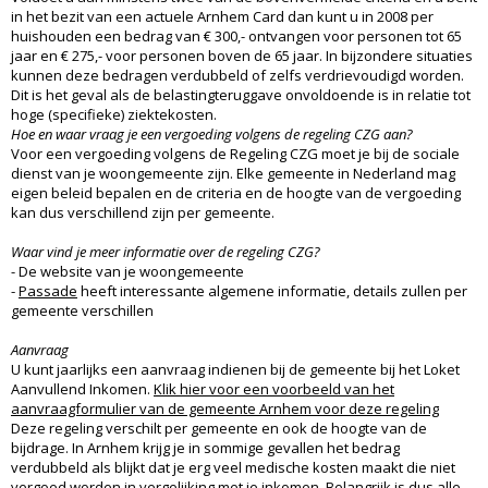
in het bezit van een actuele Arnhem Card dan kunt u in 2008 per
huishouden een bedrag van € 300,- ontvangen voor personen tot 65
jaar en € 275,- voor personen boven de 65 jaar. In bijzondere situaties
kunnen deze bedragen verdubbeld of zelfs verdrievoudigd worden.
Dit is het geval als de belastingteruggave onvoldoende is in relatie tot
hoge (specifieke) ziektekosten.
Hoe en waar vraag je een vergoeding volgens de regeling CZG aan?
Voor een vergoeding volgens de Regeling CZG moet je bij de sociale
dienst van je woongemeente zijn. Elke gemeente in Nederland mag
eigen beleid bepalen en de criteria en de hoogte van de vergoeding
kan dus verschillend zijn per gemeente.
Waar vind je meer informatie over de regeling CZG?
- De website van je woongemeente
-
Passade
heeft interessante algemene informatie, details zullen per
gemeente verschillen
Aanvraag
U kunt jaarlijks een aanvraag indienen bij de gemeente bij het Loket
Aanvullend Inkomen.
Klik hier voor een voorbeeld van het
aanvraagformulier van de gemeente Arnhem voor deze regeling
Deze regeling verschilt per gemeente en ook de hoogte van de
bijdrage. In Arnhem krijg je in sommige gevallen het bedrag
verdubbeld als blijkt dat je erg veel medische kosten maakt die niet
vergoed worden in vergelijking met je inkomen. Belangrijk is dus alle