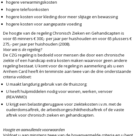
hogere verwarmingskosten
hogere telefoonkosten
hogere kosten voor kleding door meer slijtage en bewassing
hogere kosten voor aangepaste voeding
De hoogte van de regeling Chronisch Zieken en Gehandicapten is
voor 65 minners € 300,- per jaar per huishouden en voor 65 plussers €
275,- per jaar per huishouden (2008).
Voor wie is de regeling?
De CZG regeling is bedoeld voor mensen die door een chronische
ziekte of een handicap extra kosten maken waarvoor geen andere
regeling bestaat. U komt voor de regeling in aanmerking als u een
Arnhem Card heeft èn tenminste aan twee van de drie onderstaande
criteria voldoet:
U maakt langdurig gebruik van de thuiszorg;
U heeft hulpmiddelen nodig voor wonen, werken, vervoer
(REA/WMO)
U krijgt een belastingteruggave voor ziektekosten i.v.m. met de
ouderdomsaftrek, de arbeidsongeschiktheidsaftrek of de vaste
aftrek voor chronisch zieken en gehandicapten.
Hoogte en aanvullende voorwaarden
Voldoet u aan minstens twee van de bovenvermelde criteria en u bent