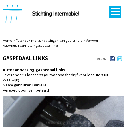
STICHTING INTERMOBIEL
Home
>
Fotohoek met aanpassingen van gebruikers
>
Vervoer:
Auto/Bus/Taxi/Fiets
>
gaspedaal links
GASPEDAAL LINKS
DELEN:
Autoaanpassing gaspedaal links
Leverancier: Claassens (autoaanpasbedrijf voor lesauto's uit
Waalwijk)
Naam gebruiker:
Daniëlle
Vergoed door: zelf betaald