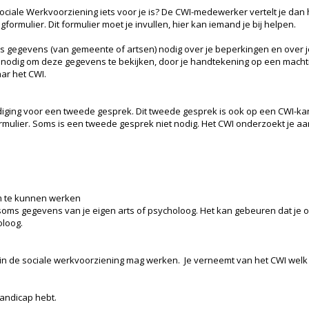
Sociale Werkvoorziening iets voor je is? De CWI-medewerker vertelt je dan
formulier. Dit formulier moet je invullen, hier kan iemand je bij helpen.
s gegevens (van gemeente of artsen) nodig over je beperkingen en over 
 nodig om deze gegevens te bekijken, door je handtekening op een macht
aar het CWI.
odiging voor een tweede gesprek. Dit tweede gesprek is ook op een CWI
mulier. Soms is een tweede gesprek niet nodig. Het CWI onderzoekt je aa
m te kunnen werken
 soms gegevens van je eigen arts of psycholoog. Het kan gebeuren dat j
oloog.
 in de sociale werkvoorziening mag werken. Je verneemt van het CWI welk b
handicap hebt.