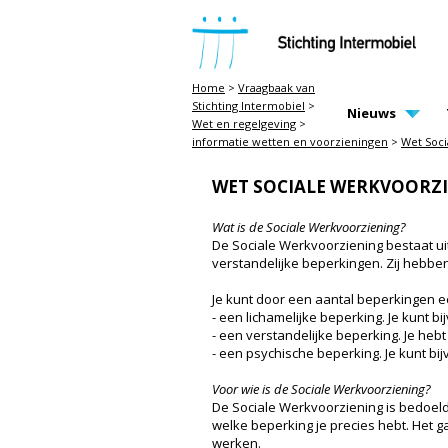
STICHTING INTERMOBIEL
Home
>
Vraagbaak van
Stichting Intermobiel
>
MAIN PAGE N
Nieuws
Wet en regelgeving
>
informatie wetten en voorzieningen
>
Wet Soci
WET SOCIALE WERKVOORZI
Wat is de Sociale Werkvoorziening?
De Sociale Werkvoorziening bestaat ui
verstandelijke beperkingen. Zij hebbe
Je kunt door een aantal beperkingen 
- een lichamelijke beperking. Je kunt bi
- een verstandelijke beperking. Je heb
- een psychische beperking. Je kunt bij
Voor wie is de Sociale Werkvoorziening?
De Sociale Werkvoorziening is bedoel
welke beperking je precies hebt. Het g
werken.