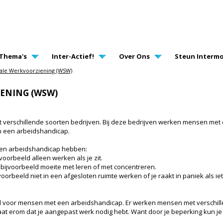
AVIGATION
Thema's
Inter-Actief!
Over Ons
Steun Intermo
ale Werkvoorziening (WSW)
ENING (WSW)
t verschillende soorten bedrijven. Bij deze bedrijven werken mensen met 
n een arbeidshandicap.
een arbeidshandicap hebben:
jvoorbeeld alleen werken als je zit.
t bijvoorbeeld moeite met leren of met concentreren.
voorbeeld niet in een afgesloten ruimte werken of je raakt in paniek als iet
d voor mensen met een arbeidshandicap. Er werken mensen met verschille
aat erom dat je aangepast werk nodig hebt. Want door je beperking kun je 