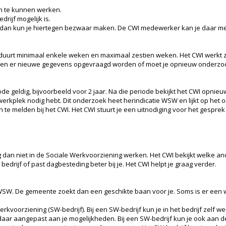
m te kunnen werken.
rijf mogelijk is.
t, dan kun je hiertegen bezwaar maken. De CWI medewerker kan je daar me
uurt minimaal enkele weken en maximaal zestien weken. Het CWI werkt zo
n er nieuwe gegevens opgevraagd worden of moet je opnieuw onderzocht
de geldig, bijvoorbeeld voor 2 jaar. Na die periode bekijkt het CWI opnieu
erkplek nodig hebt. Dit onderzoek heet herindicatie WSW en lijkt op het 
an te melden bij het CWI. Het CWI stuurt je een uitnodiging voor het gesprek
mag dan niet in de Sociale Werkvoorziening werken. Het CWI bekijkt welke a
edrijf of past dagbesteding beter bij je. Het CWI helpt je graag verder.
ie WSW. De gemeente zoekt dan een geschikte baan voor je. Soms is er een w
erkvoorziening (SW-bedrijf). Bij een SW-bedrijf kun je in het bedrijf zelf 
ar aangepast aan je mogelijkheden. Bij een SW-bedrijf kun je ook aan de 