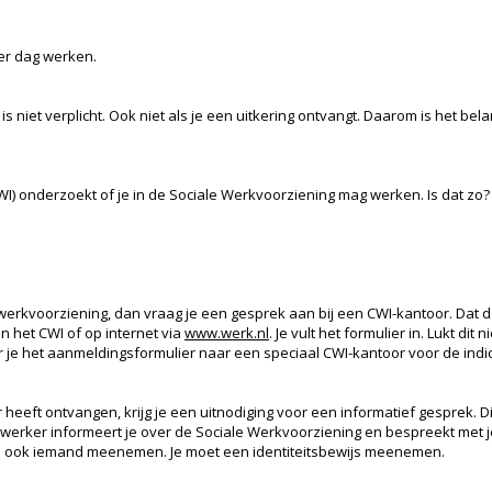
per dag werken.
 niet verplicht. Ook niet als je een uitkering ontvangt. Daarom is het belan
I) onderzoekt of je in de Sociale Werkvoorziening mag werken. Is dat zo? 
le werkvoorziening, dan vraag je een gesprek aan bij een CWI-kantoor. Dat 
van het CWI of op internet via
www.werk.nl
. Je vult het formulier in. Lukt dit
r je het aanmeldingsformulier naar een speciaal CWI-kantoor voor de ind
heeft ontvangen, krijg je een uitnodiging voor een informatief gesprek. D
ewerker informeert je over de Sociale Werkvoorziening en bespreekt met j
mag je ook iemand meenemen. Je moet een identiteitsbewijs meenemen.