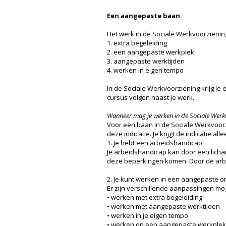
Een aangepaste baan.
Het werk in de Sociale Werkvoorziening
1. extra begeleiding
2. een aangepaste werkplek
3. aangepaste werktijden
4. werken in eigen tempo
In de Sociale Werkvoorziening krijg je
cursus volgen naast je werk.
Wanneer mag je werken in de Sociale Werk
Voor een baan in de Sociale Werkvoorz
deze indicatie. Je krijgt de indicatie a
1. Je hebt een arbeidshandicap.
Je arbeidshandicap kan door een licha
deze beperkingen komen. Door de arb
2. Je kunt werken in een aangepaste o
Er zijn verschillende aanpassingen mog
• werken met extra begeleiding
• werken met aangepaste werktijden
• werken in je eigen tempo
• werken op een aangepaste werkplek