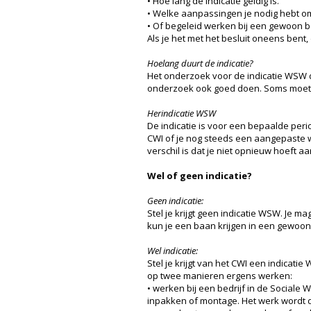
• Hoe lang de indicatie geldig is.
• Welke aanpassingen je nodig hebt o
• Of begeleid werken bij een gewoon bed
Als je het met het besluit oneens ben
Hoelang duurt de indicatie?
Het onderzoek voor de indicatie WSW d
onderzoek ook goed doen. Soms moete
Herindicatie WSW
De indicatie is voor een bepaalde perio
CWI of je nog steeds een aangepaste w
verschil is dat je niet opnieuw hoeft a
Wel of geen indicatie?
Geen indicatie:
Stel je krijgt geen indicatie WSW. Je 
kun je een baan krijgen in een gewoon b
Wel indicatie:
Stel je krijgt van het CWI een indicat
op twee manieren ergens werken:
• werken bij een bedrijf in de Sociale W
inpakken of montage. Het werk wordt da