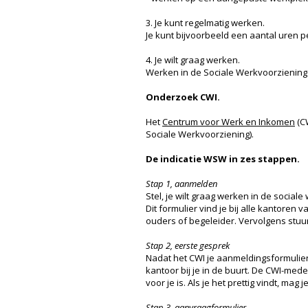
3. Je kunt regelmatig werken.
Je kunt bijvoorbeeld een aantal uren 
4. Je wilt graag werken.
Werken in de Sociale Werkvoorziening is
Onderzoek CWI.
Het
Centrum voor Werk en Inkomen
(CW
Sociale Werkvoorziening).
De indicatie WSW in zes stappen.
Stap 1, aanmelden
Stel, je wilt graag werken in de socia
Dit formulier vind je bij alle kantoren 
ouders of begeleider. Vervolgens stuu
Stap 2, eerste gesprek
Nadat het CWI je aanmeldingsformulier 
kantoor bij je in de buurt. De CWI-med
voor je is. Als je het prettig vindt, 
Stap 3, aanvraagformulier