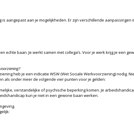
 is aangepast aan je mogelijkheden. Er zijn verschillende aanpassingen m
 een echte baan. Je werkt samen met collega’s. Voor je werk krijg je een g
voorziening?
iening heb je een indicatie WSW (Wet Sociale Werkvoorziening) nodig. Nie
lleen als onder meer de volgende vier punten voor je gelden:
melijke, verstandelijke of psychische beperking komen. Je arbeidshandic
eidshandicap kun je niet in een gewone baan werken.
mgeving.
elijk: