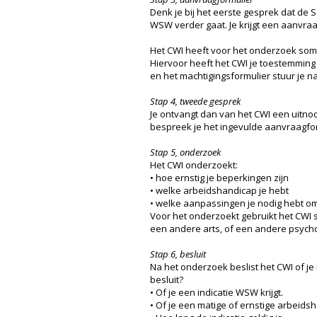
Denk je bij het eerste gesprek dat de 
WSW verder gaat. Je krijgt een aanvraag
Het CWI heeft voor het onderzoek som
Hiervoor heeft het CWI je toestemming
en het machtigingsformulier stuur je n
Stap 4, tweede gesprek
Je ontvangt dan van het CWI een uitn
bespreek je het ingevulde aanvraagfor
Stap 5, onderzoek
Het CWI onderzoekt:
• hoe ernstig je beperkingen zijn
• welke arbeidshandicap je hebt
• welke aanpassingen je nodig hebt o
Voor het onderzoekt gebruikt het CWI
een andere arts, of een andere psych
Stap 6, besluit
Na het onderzoek beslist het CWI of je
besluit?
• Of je een indicatie WSW krijgt.
• Of je een matige of ernstige arbeids