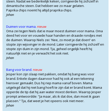
steen. Nadat we bedenkelijk keken, corrigeerde hij zichzelf in
dimantische steen. Dat hebben we zo maar gelaten.
Paprika chips noemt hij altijd praprika chips.
Johan
Duimen voor mama.
nieuw
Oma zei tegen Niels dat ie maar moest duimen voor mama. Oma
deed het voor en vouwde haar handen en draaide rondjes met
de duimen. Waarop Niels zei: 'Nee, zo moet je dat doen!' en
stopte zijn wijsvinger in de mond. Later corrigeerde hij zichzelf en
stopte zijn duim in zijn mond. Tja, geheel ongelijk heeft hij
natuurlijk niet en je verwacht het ook niet.
Johan
Bang voor brand.
nieuw
Jesper kon zijn slaap niet pakken, omdat hij bang was voor
brand. Enkele dagen daarvoor had hij ook al een tekening
hierover gemaakt. Dus hij riep mama vanaf boven. Mama
uitgelegd dat hij niet bang hoeft te zijn dat er brand komt. Mama
opperde de tip dat hij aan water moest denken. Waarop Jesper
prompt antwoordde: "Ja maar, als ik dat doe, dan moet ik gaan
plassen." Tja, dat weet je het opeens ook niet meer.
Johan