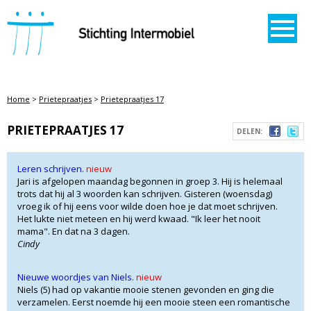
STICHTING INTERMOBIEL
Home
>
Prietepraatjes
>
Prietepraatjes 17
PRIETEPRAATJES 17
DELEN:
Leren schrijven.
nieuw
Jari is afgelopen maandag begonnen in groep 3. Hij is helemaal
trots dat hij al 3 woorden kan schrijven. Gisteren (woensdag)
vroeg ik of hij eens voor wilde doen hoe je dat moet schrijven.
Het lukte niet meteen en hij werd kwaad. "Ik leer het nooit
mama". En dat na 3 dagen.
Cindy
Nieuwe woordjes van Niels.
nieuw
Niels (5) had op vakantie mooie stenen gevonden en ging die
verzamelen. Eerst noemde hij een mooie steen een romantische