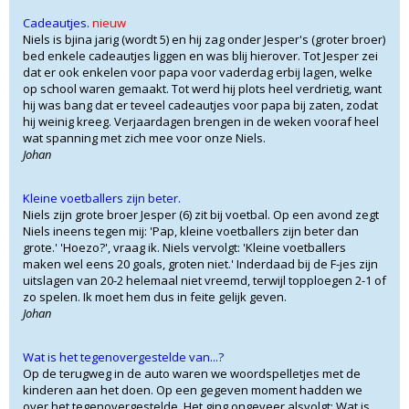
Cadeautjes.
nieuw
Niels is bjina jarig (wordt 5) en hij zag onder Jesper's (groter broer)
bed enkele cadeautjes liggen en was blij hierover. Tot Jesper zei
dat er ook enkelen voor papa voor vaderdag erbij lagen, welke
op school waren gemaakt. Tot werd hij plots heel verdrietig, want
hij was bang dat er teveel cadeautjes voor papa bij zaten, zodat
hij weinig kreeg. Verjaardagen brengen in de weken vooraf heel
wat spanning met zich mee voor onze Niels.
Johan
Kleine voetballers zijn beter.
Niels zijn grote broer Jesper (6) zit bij voetbal. Op een avond zegt
Niels ineens tegen mij: 'Pap, kleine voetballers zijn beter dan
grote.' 'Hoezo?', vraag ik. Niels vervolgt: 'Kleine voetballers
maken wel eens 20 goals, groten niet.' Inderdaad bij de F-jes zijn
uitslagen van 20-2 helemaal niet vreemd, terwijl topploegen 2-1 of
zo spelen. Ik moet hem dus in feite gelijk geven.
Johan
Wat is het tegenovergestelde van...?
Op de terugweg in de auto waren we woordspelletjes met de
kinderen aan het doen. Op een gegeven moment hadden we
over het tegenovergestelde. Het ging ongeveer alsvolgt: Wat is