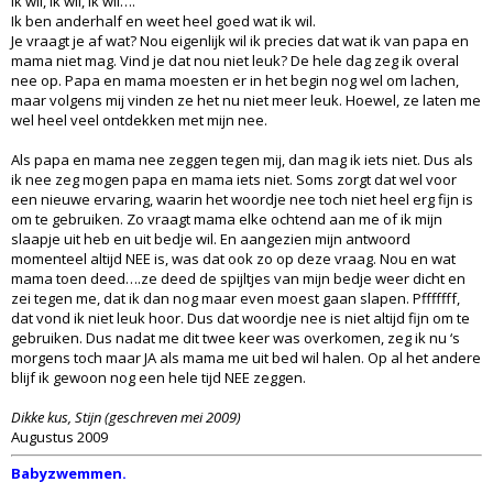
Ik wil, ik wil, ik wil….
Ik ben anderhalf en weet heel goed wat ik wil.
Je vraagt je af wat? Nou eigenlijk wil ik precies dat wat ik van papa en
mama niet mag. Vind je dat nou niet leuk? De hele dag zeg ik overal
nee op. Papa en mama moesten er in het begin nog wel om lachen,
maar volgens mij vinden ze het nu niet meer leuk. Hoewel, ze laten me
wel heel veel ontdekken met mijn nee.
Als papa en mama nee zeggen tegen mij, dan mag ik iets niet. Dus als
ik nee zeg mogen papa en mama iets niet. Soms zorgt dat wel voor
een nieuwe ervaring, waarin het woordje nee toch niet heel erg fijn is
om te gebruiken. Zo vraagt mama elke ochtend aan me of ik mijn
slaapje uit heb en uit bedje wil. En aangezien mijn antwoord
momenteel altijd NEE is, was dat ook zo op deze vraag. Nou en wat
mama toen deed….ze deed de spijltjes van mijn bedje weer dicht en
zei tegen me, dat ik dan nog maar even moest gaan slapen. Pfffffff,
dat vond ik niet leuk hoor. Dus dat woordje nee is niet altijd fijn om te
gebruiken. Dus nadat me dit twee keer was overkomen, zeg ik nu ‘s
morgens toch maar JA als mama me uit bed wil halen. Op al het andere
blijf ik gewoon nog een hele tijd NEE zeggen.
Dikke kus, Stijn (geschreven mei 2009)
Augustus 2009
Babyzwemmen.