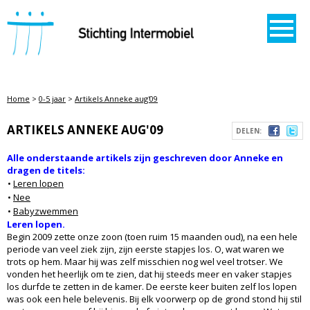
STICHTING INTERMOBIEL
Home
>
0-5 jaar
>
Artikels Anneke aug'09
ARTIKELS ANNEKE AUG'09
DELEN:
Alle onderstaande artikels zijn geschreven door Anneke en
dragen de titels:
•
Leren lopen
•
Nee
•
Babyzwemmen
Leren lopen.
Begin 2009 zette onze zoon (toen ruim 15 maanden oud), na een hele
periode van veel ziek zijn, zijn eerste stapjes los. O, wat waren we
trots op hem. Maar hij was zelf misschien nog wel veel trotser. We
vonden het heerlijk om te zien, dat hij steeds meer en vaker stapjes
los durfde te zetten in de kamer. De eerste keer buiten zelf los lopen
was ook een hele belevenis. Bij elk voorwerp op de grond stond hij stil