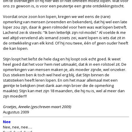
om te overwegen of hij hier wel of niet omheen moest lopen. Wat voor
ons zo gewoon is, is voor een peutertje een grote ontdekkingstocht.
Voordat onze zoon kon lopen, kregen we wel eens de (rare)
opmerking van mensen (vreemden en bekenden), dat hij wel een late
loper zou zijn, daar ik geen rolmodel voor hem was wat lopen betreft.
Lachend zei ik steeds: ”Ik ben letterlijk zijn rol-model.” Al voelde ik me
wel altijd vervelend als iemand zoiets zei, want lopen is iets dat zit in
de ontwikkeling van elk kind. Of hij nou twee, één of geen ouder heeft
die kan lopen.
Stijn loopt het liefst de hele dag en hij loopt ook echt goed. Ik weet
heel goed dat het voor hem niet uitmaakt, dat ik in een rolstoel zit. De
opmerkingen van mensen maken je, als moeder zijnde, wel onzeker.
Dus stiekem ben ik toch wel heel erg blij, dat Stijn binnen de
statistieken heeft leren lopen. En om het maar allemaal met een
geintje te bekijken (met dank aan mijn broer die de opmerking
maakte): Stijn kan met zijn 18 maanden, die hij nu is, wel al meer dan
zijn moeder!!!
Groetjes, Anneke (geschreven maart 2009)
Augustus 2009
Nee
Nee, nee, nee….