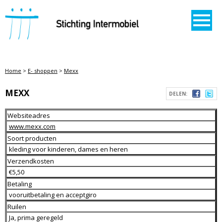
STICHTING INTERMOBIEL
Home
>
E- shoppen
>
Mexx
MEXX
DELEN:
Websiteadres
www.mexx.com
Soort producten
kleding voor kinderen, dames en heren
Verzendkosten
€5,50
Betaling
vooruitbetaling en acceptgiro
Ruilen
Ja, prima geregeld