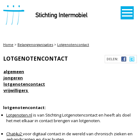
STICHTING INTERMOBIEL
Home
>
Belangenorganisaties
>
Lotgenotencontact
LOTGENOTENCONTACT
DELEN:
algemeen
jongeren
lotgenotencontact
vrijwilligers
lotgenotencontact:
Lotgenoten.nl
is van Stichting Lotgenotencontact en heeft als doel
het met elkaar in contact brengen van lotgenoten.
Chat4u2
voor digitaal contact in de wereld van chronisch zieken en
gehandicapten en daar buiten.