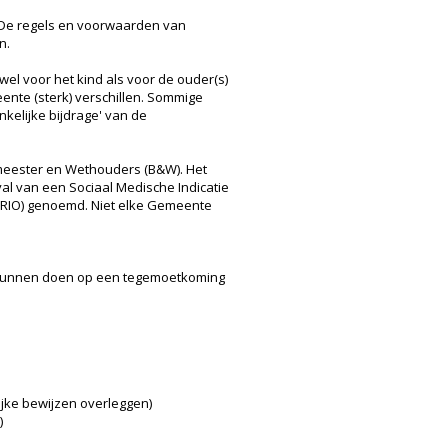
 De regels en voorwaarden van
n.
wel voor het kind als voor de ouder(s)
ente (sterk) verschillen. Sommige
elijke bijdrage' van de
emeester en Wethouders (B&W). Het
al van een Sociaal Medische Indicatie
 (RIO) genoemd. Niet elke Gemeente
p kunnen doen op een tegemoetkoming
ijke bewijzen overleggen)
)