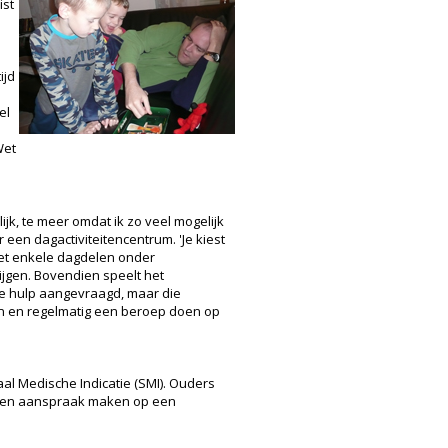
ist
ijd
el
Wet
ijk, te meer omdat ik zo veel mogelijk
 een dagactiviteitencentrum. 'Je kiest
 het enkele dagdelen onder
rijgen. Bovendien speelt het
ke hulp aangevraagd, maar die
n en regelmatig een beroep doen op
aal Medische Indicatie (SMI). Ouders
geen aanspraak maken op een