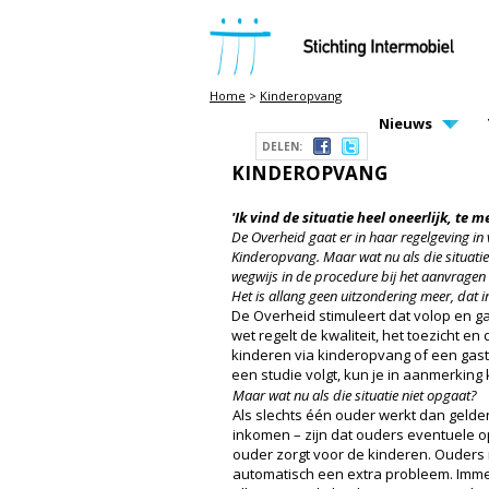
STICHTING INTERMOBIEL
Home
>
Kinderopvang
MAIN PAGE N
Nieuws
DELEN:
KINDEROPVANG
'Ik vind de situatie heel oneerlijk, te
De Overheid gaat er in haar regelgeving in 
Kinderopvang. Maar wat nu als die situatie 
wegwijs in de procedure bij het aanvragen 
Het is allang geen uitzondering meer, dat
De Overheid stimuleert dat volop en ga
wet regelt de kwaliteit, het toezicht
kinderen via kinderopvang of een gas
een studie volgt, kun je in aanmerkin
Maar wat nu als die situatie niet opgaat?
Als slechts één ouder werkt dan gelde
inkomen – zijn dat ouders eventuele o
ouder zorgt voor de kinderen. Ouders
automatisch een extra probleem. Imme