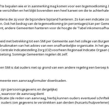
f te bepalen wie er in aanmerking mag komen voor een tegemoetkoming.
verschillen en het blijkt bovendien een heel karwei om die te achterhale
ria die zij voor de bijzondere bijstand hanteren. Zo kan een indicatie zo
zijn. Ook het bedrag van de tegemoetkoming (in percentages) kan per Geme
, andere Gemeenten hanteren voor de hoogte de 'Tabel inkomensafhank
heid met betrekking tot een SMI per Gemeente aan het college van Burg
bruikmaken van het advies van een onafhankelijke organisatie. In het gev
entrale Indicatiestelling Zorg (CIZ) voorheen Regionaal Indicatie Orgaan
oetsing. Sommige Gemeenten regelen dit zelf.
en SMI is dat ouders niet op grond van een andere regeling een beroe
emeente een aanvraagformulier downloaden.
zijn (persoonsgegevens en dergelijke)
, waarvoor de aanvraag dient
icatie (de reden van aanvraag, hierbij kunnen ouders eventueel schriftel
ouders (om gegevens te verstrekken aan derden (huisarts/hulpverlener)