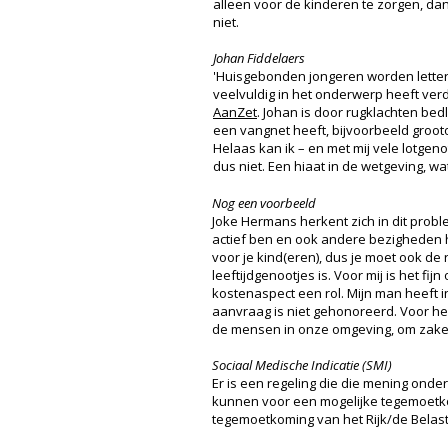
alleen voor de kinderen te zorgen, dan
niet.
Johan Fiddelaers
'Huisgebonden jongeren worden letterlijk
veelvuldig in het onderwerp heeft verd
AanZet
. Johan is door rugklachten be
een vangnet heeft, bijvoorbeeld groo
Helaas kan ik – en met mij vele lotgeno
dus niet. Een hiaat in de wetgeving, wat 
Nog een voorbeeld
Joke Hermans herkent zich in dit proble
actief ben en ook andere bezigheden heb
voor je kind(eren), dus je moet ook de
leeftijdgenootjes is. Voor mij is het f
kostenaspect een rol. Mijn man heeft 
aanvraag is niet gehonoreerd. Voor h
de mensen in onze omgeving, om zaken v
Sociaal Medische Indicatie (SMI)
Er is een regeling die die mening onder
kunnen voor een mogelijke tegemoetk
tegemoetkoming van het Rijk/de Belast