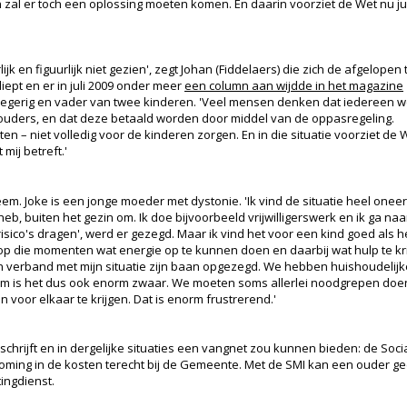
 zal er toch een oplossing moeten komen. En daarin voorziet de Wet nu ju
 en figuurlijk niet gezien', zegt Johan (Fiddelaers) die zich de afgelopen t
iept en er in juli 2009 onder meer
een column aan wijdde in het magazine
dlegerig en vader van twee kinderen. 'Veel mensen denken dat iedereen w
touders, en dat deze betaald worden door middel van de oppasregeling.
ten – niet volledig voor de kinderen zorgen. En in die situatie voorziet de 
mij betreft.'
em. Joke is een jonge moeder met dystonie. 'Ik vind de situatie heel oneerl
, buiten het gezin om. Ik doe bijvoorbeeld vrijwilligerswerk en ik ga naar
 risico's dragen', werd er gezegd. Maar ik vind het voor een kind goed als
ijn op die momenten wat energie op te kunnen doen en daarbij wat hulp te k
in verband met mijn situatie zijn baan opgezegd. We hebben huishoudelij
em is het dus ook enorm zwaar. We moeten soms allerlei noodgrepen doe
oor elkaar te krijgen. Dat is enorm frustrerend.'
schrijft en in dergelijke situaties een vangnet zou kunnen bieden: de Soci
oming in de kosten terecht bij de Gemeente. Met de SMI kan een ouder 
ingdienst.