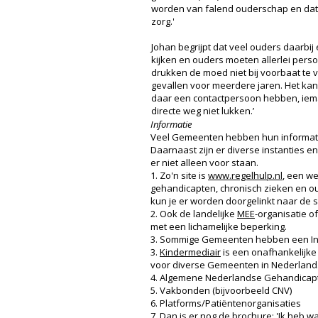
worden van falend ouderschap en dat 
zorg.'
Johan begrijpt dat veel ouders daarbi
kijken en ouders moeten allerlei persoo
drukken de moed niet bij voorbaat te v
gevallen voor meerdere jaren. Het kan l
daar een contactpersoon hebben, iem
directe weg niet lukken.’
Informatie
Veel Gemeenten hebben hun informatie 
Daarnaast zijn er diverse instanties 
er niet alleen voor staan.
1. Zo'n site is
www.regelhulp.nl
, een we
gehandicapten, chronisch zieken en ou
kun je er worden doorgelinkt naar de 
2. Ook de landelijke
MEE
-organisatie o
met een lichamelijke beperking.
3. Sommige Gemeenten hebben een Inter
3.
Kindermediair
is een onafhankelijke
voor diverse Gemeenten in Nederland.
4. Algemene Nederlandse Gehandicapt
5. Vakbonden (bijvoorbeeld CNV)
6. Platforms/Patiëntenorganisaties
7. Dan is er nog de brochure: 'Ik heb w