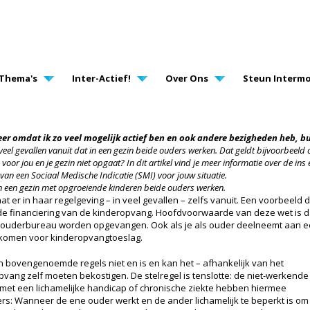
AVIGATION
Thema's
Inter-Actief!
Over Ons
Steun Intermo
 meer omdat ik zo veel mogelijk actief ben en ook andere bezigheden heb, bu
veel gevallen vanuit dat in een gezin beide ouders werken. Dat geldt bijvoorbeeld
voor jou en je gezin niet opgaat? In dit artikel vind je meer informatie over de in
van een Sociaal Medische Indicatie (SMI) voor jouw situatie.
 in een gezin met opgroeiende kinderen beide ouders werken.
at er in haar regelgeving – in veel gevallen – zelfs vanuit. Een voorbeeld
 en de financiering van de kinderopvang. Hoofdvoorwaarde van deze wet is
touderbureau worden opgevangen. Ook als je als ouder deelneemt aan een
g komen voor kinderopvangtoeslag.
n bovengenoemde regels niet en is en kan het – afhankelijk van het
pvang zelf moeten bekostigen. De stelregel is tenslotte: de niet-werkende
 met een lichamelijke handicap of chronische ziekte hebben hiermee
rs: Wanneer de ene ouder werkt en de ander lichamelijk te beperkt is om