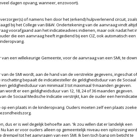
eveel dagen opvang, wanneer, enzovoort).
erzorger(s) of namens hen door het (erkend) hulpverlenend circuit, zoals d
gd bij het College van B&W. Ondertekening van de aanvraag vindt altijd 
aag voorafgaand aan het indicatieadvies indienen, maar ook nadat het in
n ouder die een aanvraag heeft ingediend bij een CIZ, ook automatisch ee
kinderopvang.
r van een willekeurige Gemeente, voor de aanvraag van een SMI, te dow
 van de SMI wordt, aan de hand van de verstrekte gegevens, ingeschat of 
inschatting bepaalt de indicatiesteller de geldigheidsduur van de Sociaal 
dt er een geldigheidsduur van minimaal 3 tot maximaal 9 maanden gegeven.
 dan wordt er een geldigheidsduur van 12, 18, 24 of 36 maanden gegeven.
n de Sociaal Medische Indicatie verstrijkt, kan de ouder een herindicati
tie op een plaats in de kinderopvang. Ouders moeten zelf een plaats zoek
gezondheidszorg.
n, dus er is wel degelijk behoefte aan. 'Ik zou willen dat er landelijk een
ke. Nu kan er voor ouders alleen op gemeentelijk niveau een oplossing wor
e drempel tot het aanvragen van een SMI. Ik ben toch bang om beticht te