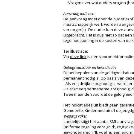
- Vragen over wat ouders vragen (ho
Aanvraag indienen
De aanvraag moet door de ouder(s) of v
maatschappelijk werk worden aangevraa
verzorger(s). De ouder kan deze aanvr
uitgebracht. Het is dus niet zo dat ee
tegemoetkoming in de kosten van de 
Ter illustratie:
Via
deze link
is een voorbeeldformulie
Geldigheidsduur en herindicatie
Bij het bepalen van de geldigheidsduur
permanent nodig is. Op basis van deze 
- Als er tijdelijke zorg nodig is, wor
- Is er (meer) permanente zorg nodig,
Twee maanden voordat de geldigheid va
Het indicatiebesluit biedt geen garan
Gemeente, Kindermediair of de jeugd
Wegwijs raken
Landelijk stijgt het aantal SMI-aanvrage
uniforme regeling voor gold', zegt Jo
gevonden (red.). 'Ik voel nu een enorm