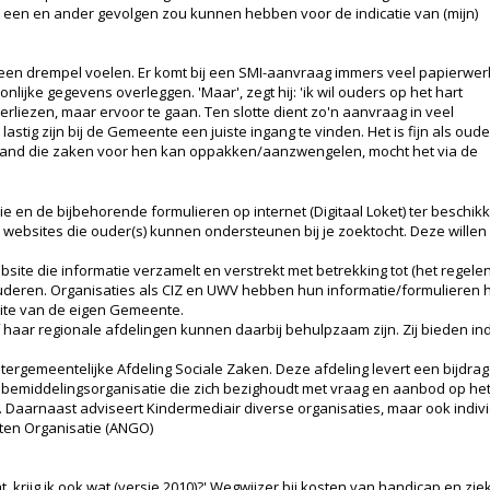
een en ander gevolgen zou kunnen hebben voor de indicatie van (mijn)
j een drempel voelen. Er komt bij een SMI-aanvraag immers veel papierwer
nlijke gegevens overleggen. 'Maar', zegt hij: 'ik wil ouders op het hart
erliezen, maar ervoor te gaan. Ten slotte dient zo'n aanvraag in veel
astig zijn bij de Gemeente een juiste ingang te vinden. Het is fijn als oud
and die zaken voor hen kan oppakken/aanzwengelen, mocht het via de
en de bijbehorende formulieren op internet (Digitaal Loket) ter beschikk
en websites die ouder(s) kunnen ondersteunen bij je zoektocht. Deze wille
bsite die informatie verzamelt en verstrekt met betrekking tot (het regelen
deren. Organisaties als CIZ en UWV hebben hun informatie/formulieren hi
site van de eigen Gemeente.
f haar regionale afdelingen kunnen daarbij behulpzaam zijn. Zij bieden i
gemeentelijke Afdeling Sociale Zaken. Deze afdeling levert een bijdrag
 bemiddelingsorganisatie die zich bezighoudt met vraag en aanbod op he
 Daarnaast adviseert Kindermediair diverse organisaties, maar ook indi
en Organisatie (ANGO)
at, krijg ik ook wat (versie 2010)?' Wegwijzer bij kosten van handicap en zi