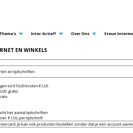
AVIGATION
Thema's
Inter-Actief!
Over Ons
Steun Intermo
ERNET EN WINKELS
en en tijdschriften
ngen tot €10,00 kosten €1,50
,00: gratis
ratis
cht het aantal tijdschriften
r: €1,50, per tijdschrift
astercard. Je kan ook producten bestellen zonder dat je een account aanm