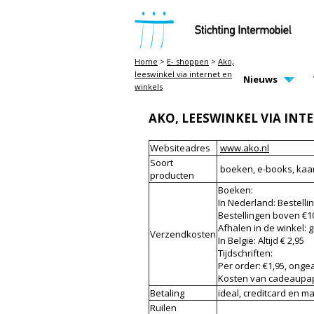
STICHTING INTERMOBIEL
Home
>
E- shoppen
>
Ako,
leeswinkel via internet en
MAIN PAGE N
Nieuws
winkels
AKO, LEESWINKEL VIA INT
Websiteadres
www.ako.nl
Soort
boeken, e-books, kaart
producten
Boeken:
In Nederland: Bestelli
Bestellingen boven €10
Afhalen in de winkel: g
Verzendkosten
In België: Altijd € 2,95
Tijdschriften:
Per order: €1,95, ongea
Kosten van cadeaupapie
Betaling
ideal, creditcard en m
Ruilen