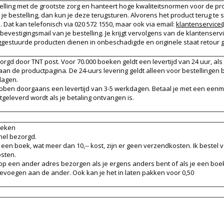
elling met de grootste zorg en hanteert hoge kwaliteitsnormen voor de p
r je bestelling, dan kun je deze terugsturen. Alvorens het product terug te
 Dat kan telefonisch via 020 572 1550, maar ook via email:
klantenservice
e bevestigingsmail van je bestelling. Je krijgt vervolgens van de klantense
ggestuurde producten dienen in onbeschadigde en originele staat retour
zorgd door TNT post. Voor 70.000 boeken geldt een levertijd van 24 uur, als
naan de productpagina. De 24-uurs levering geldt alleen voor bestellingen
dagen.
ben doorgaans een levertijd van 3-5 werkdagen. Betaal je met een eenmali
tgeleverd wordt als je betaling ontvangen is.
oeken
nel bezorgd.
n een boek, wat meer dan 10,-- kost, zijn er geen verzendkosten. Ik bestel 
osten.
 op een ander adres bezorgen als je ergens anders bent of als je een boe
oevoegen aan de ander. Ook kan je het in laten pakken voor 0,50