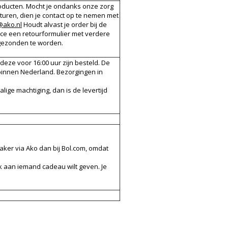
roducten. Mocht je ondanks onze zorg
 sturen, dien je contact op te nemen met
@ako.nl
Houdt alvast je order bij de
rvice een retourformulier met verdere
 gezonden te worden.
 deze voor 16:00 uur zijn besteld. De
 binnen Nederland. Bezorgingen in
ge machtiging, dan is de levertijd
vaker via Ako dan bij Bol.com, omdat
k aan iemand cadeau wilt geven. Je