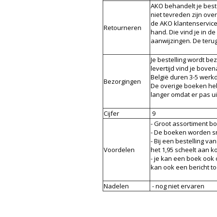
AKO behandelt je best
niet tevreden zijn ove
de AKO klantenservice.
Retourneren
hand. Die vind je in d
aanwijzingen. De teru
Je bestelling wordt be
levertijd vind je bove
België duren 3-5 werk
Bezorgingen
De overige boeken heb
langer omdat er pas ui
Cijfer
9
- Groot assortiment b
- De boeken worden s
- Bij een bestelling va
Voordelen
het 1,95 scheelt aan k
- je kan een boek ook
kan ook een bericht t
Nadelen
- nog niet ervaren