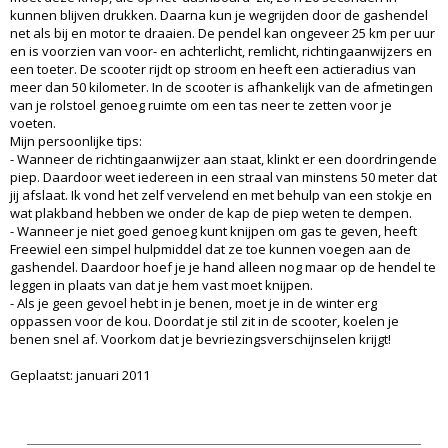
kunnen blijven drukken. Daarna kun je wegrijden door de gashendel
net als bij en motor te draaien. De pendel kan ongeveer 25 km per uur
en is voorzien van voor- en achterlicht, remlicht, richtingaanwijzers en
een toeter. De scooter rijdt op stroom en heeft een actieradius van
meer dan 50 kilometer. In de scooter is afhankelijk van de afmetingen
van je rolstoel genoeg ruimte om een tas neer te zetten voor je
voeten.
Mijn persoonlijke tips:
- Wanneer de richtingaanwijzer aan staat, klinkt er een doordringende
piep. Daardoor weet iedereen in een straal van minstens 50 meter dat
jij afslaat. Ik vond het zelf vervelend en met behulp van een stokje en
wat plakband hebben we onder de kap de piep weten te dempen.
- Wanneer je niet goed genoeg kunt knijpen om gas te geven, heeft
Freewiel een simpel hulpmiddel dat ze toe kunnen voegen aan de
gashendel. Daardoor hoef je je hand alleen nog maar op de hendel te
leggen in plaats van dat je hem vast moet knijpen.
- Als je geen gevoel hebt in je benen, moet je in de winter erg
oppassen voor de kou. Doordat je stil zit in de scooter, koelen je
benen snel af. Voorkom dat je bevriezingsverschijnselen krijgt!
Geplaatst: januari 2011