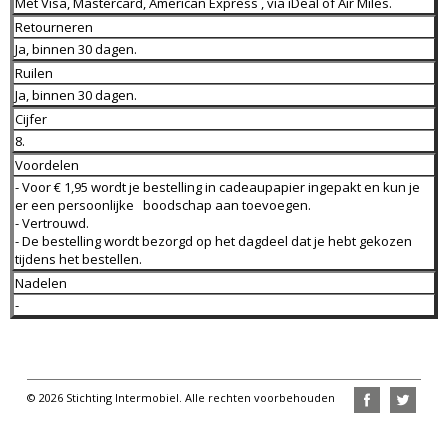
Met Visa, Mastercard, American Express , via iDeal of Air Miles.
Retourneren
Ja, binnen 30 dagen.
Ruilen
Ja, binnen 30 dagen.
Cijfer
8.
Voordelen
- Voor € 1,95 wordt je bestelling in cadeaupapier ingepakt en kun je
er een persoonlijke boodschap aan toevoegen.
- Vertrouwd.
- De bestelling wordt bezorgd op het dagdeel dat je hebt gekozen
tijdens het bestellen.
Nadelen
-
© 2026 Stichting Intermobiel. Alle rechten voorbehouden