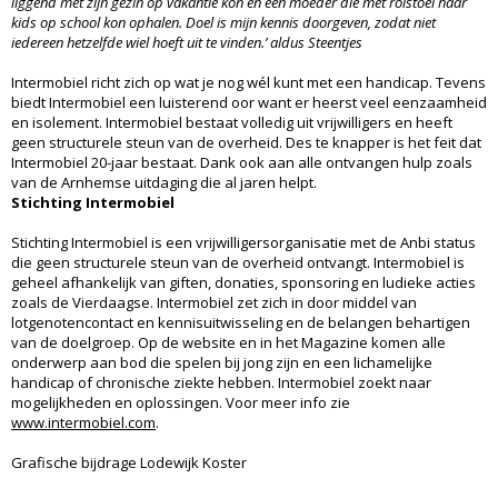
liggend met zijn gezin op vakantie kon en een moeder die met rolstoel haar
kids op school kon ophalen. Doel is mijn kennis doorgeven, zodat niet
iedereen hetzelfde wiel hoeft uit te vinden.
’
aldus Steentjes
Intermobiel richt zich op wat je nog wél kunt met een handicap. Tevens
biedt Intermobiel een luisterend oor want er heerst veel eenzaamheid
en isolement. Intermobiel bestaat volledig uit vrijwilligers en heeft
geen structurele steun van de overheid. Des te knapper is het feit dat
Intermobiel 20-jaar bestaat. Dank ook aan alle ontvangen hulp zoals
van de Arnhemse uitdaging die al jaren helpt.
Stichting Intermobiel
Stichting Intermobiel is een vrijwilligersorganisatie met de Anbi status
die geen structurele steun van de overheid ontvangt. Intermobiel is
geheel afhankelijk van giften, donaties, sponsoring en ludieke acties
zoals de Vierdaagse. Intermobiel zet zich in door middel van
lotgenotencontact en kennisuitwisseling en de belangen behartigen
van de doelgroep. Op de website en in het Magazine komen alle
onderwerp aan bod die spelen bij jong zijn en een lichamelijke
handicap of chronische ziekte hebben. Intermobiel zoekt naar
mogelijkheden en oplossingen. Voor meer info zie
www.intermobiel.com
.
Grafische bijdrage Lodewijk Koster