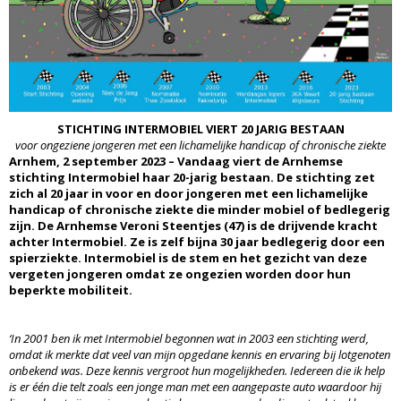
STICHTING INTERMOBIEL VIERT 20 JARIG BESTAAN
voor ongeziene jongeren met een lichamelijke handicap of chronische ziekte
Arnhem, 2 september 2023
–
Vandaag viert de Arnhemse
stichting Intermobiel haar 20-jarig bestaan. De stichting zet
zich al 20 jaar in voor en door jongeren met een lichamelijke
handicap of chronische ziekte die minder mobiel of bedlegerig
zijn. De Arnhemse Veroni Steentjes (47) is de drijvende kracht
achter Intermobiel. Ze is zelf bijna 30 jaar bedlegerig door een
spierziekte. Intermobiel is de stem en het gezicht van deze
vergeten jongeren omdat ze ongezien worden door hun
beperkte mobiliteit.
‘
In 2001 ben ik met Intermobiel begonnen wat in 2003 een stichting werd,
omdat ik merkte dat veel van mijn opgedane kennis en ervaring bij lotgenoten
onbekend was. Deze kennis vergroot hun mogelijkheden. Iedereen die ik help
is er
éé
n die telt zoals een jonge man met een aangepaste auto waardoor hij