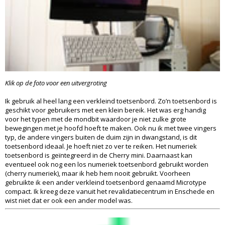
Klik op de foto voor een uitvergroting
Ik gebruik al heel lang een verkleind toetsenbord. Zo’n toetsenbord is
geschikt voor gebruikers met een klein bereik. Het was erg handig
voor het typen met de mondbit waardoor je niet zulke grote
bewegingen met je hoofd hoeft te maken. Ook nu ik met twee vingers
typ, de andere vingers buiten de duim zijn in dwangstand, is dit
toetsenbord ideaal. Je hoeft niet zo ver te reiken. Het numeriek
toetsenbord is geïntegreerd in de Cherry mini. Daarnaast kan
eventueel ook nog een los numeriek toetsenbord gebruikt worden
(cherry numeriek), maar ik heb hem nooit gebruikt. Voorheen
gebruikte ik een ander verkleind toetsenbord genaamd Microtype
compact. Ik kreeg deze vanuit het revalidatiecentrum in Enschede en
wist niet dat er ook een ander model was.