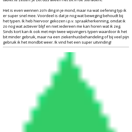
Het is even wennen zo’n ding in je mond, maar na wat oefening typ ik
er super snel mee. Voordeel is dat je nog wat beweging behoudt bij
het typen. Ik heb hiervoor gekozen i.p.v. spraakherkenning, omdat ik
zo nog wat actiever blijf en niet iedereen me kan horen wat ik zeg.
Sinds kort kan ik ook met mijn twee wijsvingers typen waardoor ik het
bit minder gebruik, maar na een ziekenhuisbehandeling of bij veel pijn
gebruik ik het mondbit weer. Ik vind het een super uitvinding!