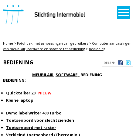
STICHTING INTERMOBIEL
Home
>
Fotohoek met aanpassingen van gebruikers
>
Computer aanpassingen
van meubilair, hardware en sofware tot bediening
>
Bediening
BEDIENING
DELEN:
MEUBILAIR
,
SOFTWARE,
BEDIENING
BEDIENING:
Quicktalker 23
NIEUW
Kleine laptop
Dymo labelwriter 400 turbo
Toetsenbord voor slechtzienden
Toetsenbord met raster
Verkleind toetsenbord (Cherry mini)