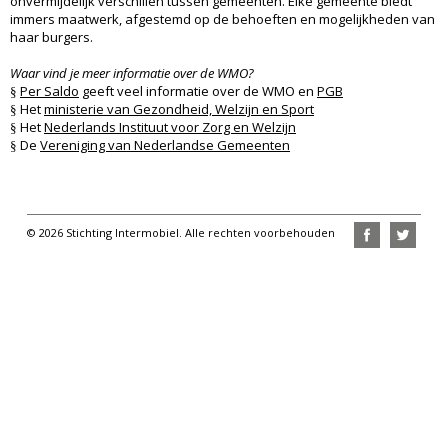
onvermijdelijk verschillen tussen gemeenten. Elke gemeente biedt
immers maatwerk, afgestemd op de behoeften en mogelijkheden van
haar burgers.
Waar vind je meer informatie over de WMO?
Per Saldo
geeft veel informatie over de WMO en
PGB
§
Het
ministerie van Gezondheid, Welzijn en Sport
§
Het
Nederlands Instituut voor Zorg en Welzijn
§
De
Vereniging van Nederlandse Gemeenten
§
© 2026 Stichting Intermobiel. Alle rechten voorbehouden