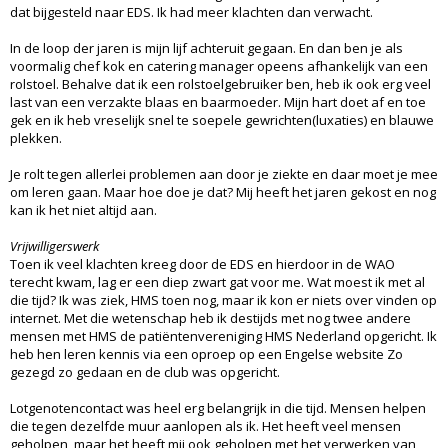
dat bijgesteld naar EDS. Ik had meer klachten dan verwacht.
In de loop der jaren is mijn lijf achteruit gegaan. En dan ben je als
voormalig chef kok en catering manager opeens afhankelijk van een
rolstoel. Behalve dat ik een rolstoelgebruiker ben, heb ik ook erg veel
last van een verzakte blaas en baarmoeder. Mijn hart doet af en toe
gek en ik heb vreselijk snel te soepele gewrichten(luxaties) en blauwe
plekken.
Je rolt tegen allerlei problemen aan door je ziekte en daar moet je mee
om leren gaan. Maar hoe doe je dat? Mij heeft het jaren gekost en nog
kan ik het niet altijd aan.
Vrijwilligerswerk
Toen ik veel klachten kreeg door de EDS en hierdoor in de WAO
terecht kwam, lag er een diep zwart gat voor me. Wat moest ik met al
die tijd? Ik was ziek, HMS toen nog, maar ik kon er niets over vinden op
internet. Met die wetenschap heb ik destijds met nog twee andere
mensen met HMS de patiëntenvereniging HMS Nederland opgericht. Ik
heb hen leren kennis via een oproep op een Engelse website Zo
gezegd zo gedaan en de club was opgericht.
Lotgenotencontact was heel erg belangrijk in die tijd. Mensen helpen
die tegen dezelfde muur aanlopen als ik. Het heeft veel mensen
geholpen, maar het heeft mij ook geholpen met het verwerken van