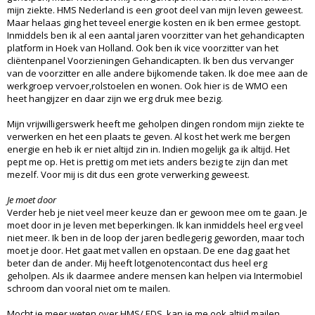
mijn ziekte. HMS Nederland is een groot deel van mijn leven geweest.
Maar helaas ging het teveel energie kosten en ik ben ermee gestopt.
Inmiddels ben ik al een aantal jaren voorzitter van het gehandicapten
platform in Hoek van Holland. Ook ben ik vice voorzitter van het
cliëntenpanel Voorzieningen Gehandicapten. Ik ben dus vervanger
van de voorzitter en alle andere bijkomende taken. Ik doe mee aan de
werkgroep vervoer,rolstoelen en wonen. Ook hier is de WMO een
heet hangijzer en daar zijn we erg druk mee bezig.
Mijn vrijwilligerswerk heeft me geholpen dingen rondom mijn ziekte te
verwerken en het een plaats te geven. Al kost het werk me bergen
energie en heb ik er niet altijd zin in. Indien mogelijk ga ik altijd. Het
pept me op. Het is prettig om met iets anders bezig te zijn dan met
mezelf. Voor mij is dit dus een grote verwerking geweest.
Je moet door
Verder heb je niet veel meer keuze dan er gewoon mee om te gaan. Je
moet door in je leven met beperkingen. Ik kan inmiddels heel erg veel
niet meer. Ik ben in de loop der jaren bedlegerig geworden, maar toch
moet je door. Het gaat met vallen en opstaan. De ene dag gaat het
beter dan de ander. Mij heeft lotgenotencontact dus heel erg
geholpen. Als ik daarmee andere mensen kan helpen via Intermobiel
schroom dan vooral niet om te mailen.
Mocht je meer weten over HMS/ EDS, kan je me ook altijd
mailen