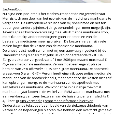
Eindresultaat:
Nu bijna een jaar later is het eindresultaat dat de zorgverzekeraar
Menzis toch een deel van het gebruik van de medicinale marihuana te
vergoeden. De uitzonderlijke situatie van mij speelt mee en het feit
dat er geen andere pijnbestrijdings behandelingen meer mogelijk zijn.
Tevens speelt kostenoverweging mee. Als ik met de marihuana stop,
moet ik namelijk andere medicijnen gaan innemen en van de
bestaande medicijnen meer gebruiken. De kosten hiervan zijn vele
malen hoger dan de kosten van de medicinale marihuana.
De anesthesist heeft samen met mij een aanvraag ingediend bij de
Ombudsman bij Menzis met gebruik van onderstaande tekst. De
Zorgverzekeraar vergoedt vanaf 1 mei 2006 per maand maximaal €
45,-- aan medicinale marihuana. Veroni moet een eigen bijdrage
betalen van 25% oftewel € 11,75 per 5 gram marihuana. De apotheek
vraagt voor 5 gram € 47,-- Veroni heeft eigenlijk twee potjes medicinale
marihuana van de apotheek nodig, maar omdat ze die kosten niet zelf
kan opbrengen, mengt ze de marihuana van de apotheek met
zelfgekweekte marihuana. Wellicht dat ze in de nabije toekomst
marihuana gaat kopen in de winkel van PMM waar de marihuana met
een verklaring van geen bezwaar van de huisarts per gram slechts €
4,-- kost.
Bij tips vergoeding staat meer informatie hierover.
Onderstaande tekst geeft een beeld van de ziektegeschiedenis van
Veroni en de beperkingen hiervan. We hebben een overzicht gemaakt