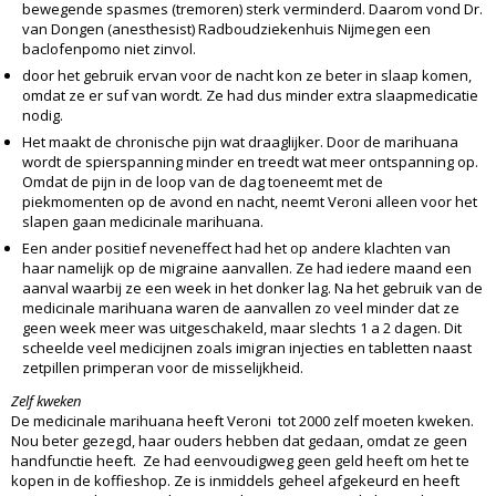
bewegende spasmes (tremoren) sterk verminderd. Daarom vond Dr.
van Dongen (anesthesist) Radboudziekenhuis Nijmegen een
baclofenpomo niet zinvol.
door het gebruik ervan voor de nacht kon ze beter in slaap komen,
omdat ze er suf van wordt. Ze had dus minder extra slaapmedicatie
nodig.
Het maakt de chronische pijn wat draaglijker. Door de marihuana
wordt de spierspanning minder en treedt wat meer ontspanning op.
Omdat de pijn in de loop van de dag toeneemt met de
piekmomenten op de avond en nacht, neemt Veroni alleen voor het
slapen gaan medicinale marihuana.
Een ander positief neveneffect had het op andere klachten van
haar namelijk op de migraine aanvallen. Ze had iedere maand een
aanval waarbij ze een week in het donker lag. Na het gebruik van de
medicinale marihuana waren de aanvallen zo veel minder dat ze
geen week meer was uitgeschakeld, maar slechts 1 a 2 dagen. Dit
scheelde veel medicijnen zoals imigran injecties en tabletten naast
zetpillen primperan voor de misselijkheid.
Zelf kweken
De medicinale marihuana heeft Veroni tot 2000 zelf moeten kweken.
Nou beter gezegd, haar ouders hebben dat gedaan, omdat ze geen
handfunctie heeft. Ze had eenvoudigweg geen geld heeft om het te
kopen in de koffieshop. Ze is inmiddels geheel afgekeurd en heeft