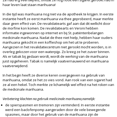
haar leven laat staan marihuana!
In die tijd was marihuana nog niet via de apotheek te krijgen. In eerste
instantie heeft ze eerst marihuana via thee geprobeerd, maar merkte
daar geen effect van. De revalidatiearts gaf aan dat dit wellicht door
de morfine kon komen. De revalidatiearts en Veroni hebben
informatie ingewonnen op internet en bij St. patiëntenbelangen
medicinale marihuana. Nadat de thee niet hielp, hebben haar ouders
marihuana gekocht in een koffieshop om het uit te proberen.
Aangezien in het revalidatiecentrum niet gerookt mocht worden, is in
overleg gekozen voor een waterpijp. Zo kreeg ze het zuiver binnen.
Als er tabak bij gedaan wordt, wordt de werking van de marihuana
juist opgeheven. Tabak is namelijk vaatvernauwend en marihuana
vaatverwijdend.
In het begin heeft ze diverse keren overgegeven na gebruik van
marihuana, omdat ze het zo vies vond. Aan rook van een sigaret had
ze al een hekel. Toch merkte ze lichamelijk wel effect na het roken van
de medicinale marihuana.
Verbetering klachten na gebruik medicinale marihuana,namelijk:
de spierspasmen en tremoren zijn verminderd. In eerste instantie
werd een baclofenpomp aangeraden door de vele bewegende
spasmes, maar door het gebruik van de marihuana zijn de