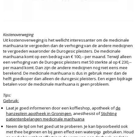
Kostenoverweging
Uit kostenoverweging is het wellicht interessanter om de medicinale
marihuana te vergoeden dan de verhoging van de andere medicijnen
te vergoeden waaronder de Durogesic pleisters. De medicinale
marihuana komt op een bedrag van € 100,-- per maand. Terwijl alleen
een verhoging van de Durogesic pleisters met 50 sterkte al op € 230,--
per maand komt. Dan zijn de andere medicijnen nog niet eens mee
berekend. De medicinale marihuana is dus in gebruik meer dan de
helft goedkoper dan alleen de durogesic pleisters. Een eigen bijdrage
betalen voor de medicinale marihuana is geen probleem.
Tips:
Gebruik:
Laat je goed informeren door een koffieshop, apotheek of
de
hanzeplein apotheek in Groningen
, anesthesist of
Stichting
patientenbelangen medicinale marihuana
Neem de tijd om het goed uit te proberen. Je kan bijvoorbeeld ook
met thee beginnen en bij geen effect een waterpijp gebruiken. Houd