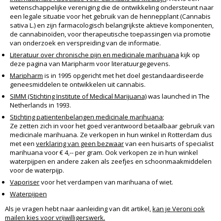
wetenschappelijke vereniging die de ontwikkeling ondersteunt naar
een legale situatie voor het gebruik van de hennepplant (Cannabis
sativa L.) en zijn farmacologisch belangrijkste aktieve komponenten,
de cannabinoïden, voor therapeutische toepassingen via promotie
van onderzoek en verspreiding van de informatie.
Literatuur over chronische pijn en medicinale marihuana
kijk op
deze pagina van Maripharm voor literatuurgegevens.
Maripharm
is in 1995 opgericht met het doel gestandaardiseerde
geneesmiddelen te ontwikkelen uit cannabis.
SIMM (Stichting Institute of Medical Marijuana)
was launched in The
Netherlands in 1993.
Stichting patientenbelangen medicinale marihuana
;
Ze zetten zich in voor het goed verantwoord betaalbaar gebruik van
medicinale marihuana. Ze verkopen in hun winkel in Rotterdam dus
met een
verklaring van geen bezwaar
van een huisarts of specialist
marihuana voor € 4,-- per gram. Ook verkopen ze in hun winkel
waterpijpen en andere zaken als zeefjes en schoonmaakmiddelen
voor de waterpijp.
Vaporiser
voor het verdampen van marihuana of wiet.
Waterpijpen
Als je vragen hebt naar aanleiding van dit artikel,
kan je Veroni ook
mailen kies voor vrijwilligerswerk.