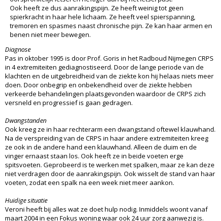
Ook heeft ze dus aanrakingspijn. Ze heeft weinig tot geen
spierkracht in haar hele lichaam. Ze heeft veel spierspanning,
tremoren en spasmes naast chronische pijn. Ze kan haar armen en
benen niet meer bewegen.
Diagnose
Pas in oktober 1995 is door Prof. Goris in het Radboud Nijmegen CRPS
in 4 extremiteiten gediagnostiseerd. Door de lange periode van de
klachten en de uitgebreidheid van de ziekte kon hij helaas niets meer
doen. Door onbegrip en onbekendheid over de ziekte hebben
verkeerde behandelingen plaatsgevonden waardoor de CRPS zich
versneld en progressief is gaan gedragen.
Dwangstanden
Ook kreeg ze in haar rechterarm een dwangstand oftewel klauwhand.
Na de verspreiding van de CRPS in haar andere extremiteiten kreeg
ze ook in de andere hand een klauwhand. Alleen de duim en de
vinger ernaast staan los. Ook heeft ze in beide voeten erge
spitsvoeten. Geprobeerd is te werken met spalken, maar ze kan deze
niet verdragen door de aanrakingspijn. Ook wisselt de stand van haar
voeten, zodat een spalk na een week niet meer aankon.
Huidige situatie
Veroni heeft bij alles wat ze doet hulp nodig. Inmiddels woont vanaf
maart 2004 in een Fokus woning waar ook 24 uur zorg aanwezig is.