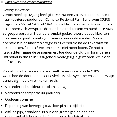
links over medicinale marihuana
Ziektegeschiedenis
Veroni heeft op 12 jarig leeftijd (1988) na een val over een muurtje in
haar rechterschouder een Complex Regional Pain Syndroom (CRPS)
opgelopen. Vanaf 1988 tot 1994 zijn de klachten in ernst toegenomen
en hebben zich verspreid door de hele rechterarm en hand. In 1994 is
ze geopereerd aan haar pols, omdat gedacht werd dat de klachten
door een carpaal tunnel syndroom veroorzaakt werden. Na de
operatie zijn de klachten progressief verspreid na de linkerarm en
beide benen. Binnen 8 weken kon ze niet meer lopen. Ze had al
rugklachten, maar deze namen erg toe door de CRPS in haar benen.
Dat houdt in dat ze in 1994 geheel bedlegerig is geworden. Ze is dan
zelf 18 jaar.
Vooral in de benen en voeten heeft ze een zeer koude CRPS
waardoor de doorbloeding erg slecht is. Alle symptomen van CRPS zijn
aanwezig in de extremiteiten zoals:
Veranderde huidkleur (rood en blauw)
Veranderde temperatuur (kouder)
Oedeem vorming
Beperking van beweging o.a. door pijn en stijfheid
diffuse pijn, brandend. Pijn in een groter gebied dan het
oorspronkelijk letsel en heftiger dan bij het letsel past.