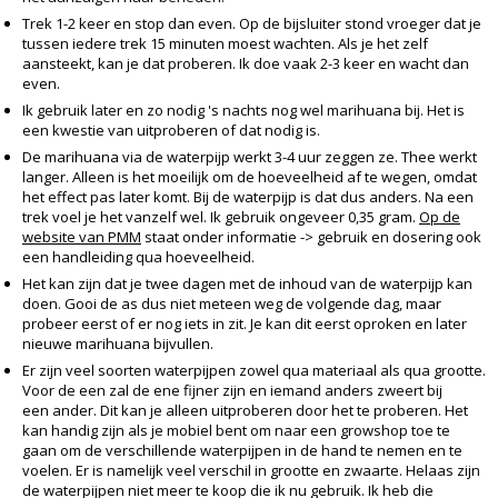
Trek 1-2 keer en stop dan even. Op de bijsluiter stond vroeger dat je
tussen iedere trek 15 minuten moest wachten. Als je het zelf
aansteekt, kan je dat proberen. Ik doe vaak 2-3 keer en wacht dan
even.
Ik gebruik later en zo nodig 's nachts nog wel marihuana bij. Het is
een kwestie van uitproberen of dat nodig is.
De marihuana via de waterpijp werkt 3-4 uur zeggen ze. Thee werkt
langer. Alleen is het moeilijk om de hoeveelheid af te wegen, omdat
het effect pas later komt. Bij de waterpijp is dat dus anders. Na een
trek voel je het vanzelf wel. Ik gebruik ongeveer 0,35 gram.
Op de
website van PMM
staat onder informatie -> gebruik en dosering ook
een handleiding qua hoeveelheid.
Het kan zijn dat je twee dagen met de inhoud van de waterpijp kan
doen. Gooi de as dus niet meteen weg de volgende dag, maar
probeer eerst of er nog iets in zit. Je kan dit eerst oproken en later
nieuwe marihuana bijvullen.
Er zijn veel soorten waterpijpen zowel qua materiaal als qua grootte.
Voor de een zal de ene fijner zijn en iemand anders zweert bij
een ander. Dit kan je alleen uitproberen door het te proberen. Het
kan handig zijn als je mobiel bent om naar een growshop toe te
gaan om de verschillende waterpijpen in de hand te nemen en te
voelen. Er is namelijk veel verschil in grootte en zwaarte. Helaas zijn
de waterpijpen niet meer te koop die ik nu gebruik. Ik heb die