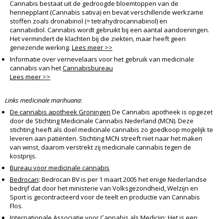
Cannabis bestaat uit de gedroogde bloemtoppen van de
hennepplant (Cannabis sativa) en bevat verschillende werkzame
stoffen zoals dronabinol (= tetrahydrocannabinol) en
cannabidiol. Cannabis wordt gebruikt bij een aantal aandoeningen.
Het vermindert de klachten bij die ziekten, maar heeft geen
genezende werking.
Lees meer >>
Informatie over vernevelaars voor het gebruik van medicinale
cannabis van het
Cannabisbureau
Lees meer >>
Links medicinale marihuana
:
De cannabis apotheek Groningen
De Cannabis apotheek is opgezet
door de Stichting Medicinale Cannabis Nederland (MCN). Deze
stichting heeft als doel medicinale cannabis zo goedkoop mogelijk te
leveren aan patiënten. Stichting MCN streeft niet naar het maken
van winst, daarom verstrekt zij medicinale cannabis tegen de
kostprijs.
Bureau voor medicinale cannabis
Bedrocan
: Bedrocan BV is per 1 maart 2005 het enige Nederlandse
bedrijf dat door het ministerie van Volksgezondheid, Welzijn en
Sport is gecontracteerd voor de teelt en productie van Cannabis
Flos.
Internationale Associatie voor Cannabis als Medicijn
: Het is een