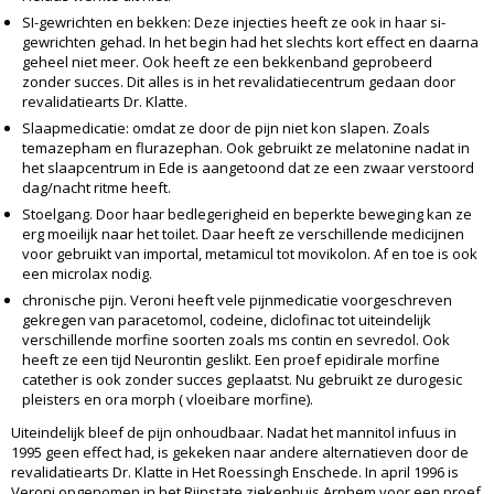
SI-gewrichten en bekken: Deze injecties heeft ze ook in haar si-
gewrichten gehad. In het begin had het slechts kort effect en daarna
geheel niet meer. Ook heeft ze een bekkenband geprobeerd
zonder succes. Dit alles is in het revalidatiecentrum gedaan door
revalidatiearts Dr. Klatte.
Slaapmedicatie: omdat ze door de pijn niet kon slapen. Zoals
temazepham en flurazephan. Ook gebruikt ze melatonine nadat in
het slaapcentrum in Ede is aangetoond dat ze een zwaar verstoord
dag/nacht ritme heeft.
Stoelgang. Door haar bedlegerigheid en beperkte beweging kan ze
erg moeilijk naar het toilet. Daar heeft ze verschillende medicijnen
voor gebruikt van importal, metamicul tot movikolon. Af en toe is ook
een microlax nodig.
chronische pijn. Veroni heeft vele pijnmedicatie voorgeschreven
gekregen van paracetomol, codeine, diclofinac tot uiteindelijk
verschillende morfine soorten zoals ms contin en sevredol. Ook
heeft ze een tijd Neurontin geslikt. Een proef epidirale morfine
catether is ook zonder succes geplaatst. Nu gebruikt ze durogesic
pleisters en ora morph ( vloeibare morfine).
Uiteindelijk bleef de pijn onhoudbaar. Nadat het mannitol infuus in
1995 geen effect had, is gekeken naar andere alternatieven door de
revalidatiearts Dr. Klatte in Het Roessingh Enschede. In april 1996 is
Veroni opgenomen in het Rijnstate ziekenhuis Arnhem voor een proef