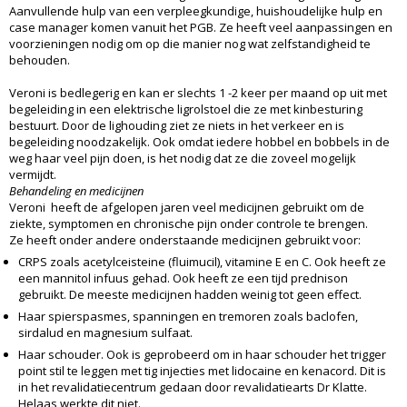
Aanvullende hulp van een verpleegkundige, huishoudelijke hulp en
case manager komen vanuit het PGB. Ze heeft veel aanpassingen en
voorzieningen nodig om op die manier nog wat zelfstandigheid te
behouden.
Veroni is bedlegerig en kan er slechts 1 -2 keer per maand op uit met
begeleiding in een elektrische ligrolstoel die ze met kinbesturing
bestuurt. Door de lighouding ziet ze niets in het verkeer en is
begeleiding noodzakelijk. Ook omdat iedere hobbel en bobbels in de
weg haar veel pijn doen, is het nodig dat ze die zoveel mogelijk
vermijdt.
Behandeling en medicijnen
Veroni heeft de afgelopen jaren veel medicijnen gebruikt om de
ziekte, symptomen en chronische pijn onder controle te brengen.
Ze heeft onder andere onderstaande medicijnen gebruikt voor:
CRPS zoals acetylceisteine (fluimucil), vitamine E en C. Ook heeft ze
een mannitol infuus gehad. Ook heeft ze een tijd prednison
gebruikt. De meeste medicijnen hadden weinig tot geen effect.
Haar spierspasmes, spanningen en tremoren zoals baclofen,
sirdalud en magnesium sulfaat.
Haar schouder. Ook is geprobeerd om in haar schouder het trigger
point stil te leggen met tig injecties met lidocaine en kenacord. Dit is
in het revalidatiecentrum gedaan door revalidatiearts Dr Klatte.
Helaas werkte dit niet.