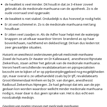
de kwaliteit is veel minder. Dit houdt in dat ze 3-4 keer zoveel
gebruikt als de medicinale marihuana van de apotheek. Zo is de
oude voorraad snel opgeraakt.
de kwaliteit is niet stabiel. Onduidelijk is dus hoeveel je nodig hebt.
Er zit veel schimmel in. Zo is de medicinale marihuana niet lang
houdbaar.
Er zitten veel zaadjes in. Als de Adl’er haar helpt met de waterpijp
knappen ze uit elkaar waardoor Veroni brandend as op haar
bovenlichaam, nachthemd en dekbed krijgt. Dit kan dus leiden tot
zeer gevaarlijke situaties.
Huisarts en anesthesist ondersteunen gebruik medicinale marihuana
Zowel de huisarts Dr Awater en Dr Kallewaard, anesthesist Rijnstate
Ziekenhuis, staan achter het gebruik van de medicinale marihuana.
Veroni heeft verschillende revalidatieartsen en pijnspecialisten
bezocht om te kijken of er op pijnbestrijdinggebied nog mogelijkheden
zijn, maar overal is ze uitbehandeld zoals bij Dr Ijff, revalidatiearts
Groot Klimmendaal Arnhem en bij Dr. van dongen, anesthesist
Radboud Ziekenhuis Nijmegen. Ze had gehoopt dat iets aan de pijn
gedaan kon worden waardoor wellicht minder medicinale marihuana
nodig is, maar daar is dus geen sprake van. Het is dus echt een
noodzakelijk medicijn.
Gevolgen van moeten stoppen met medicinale marihuana