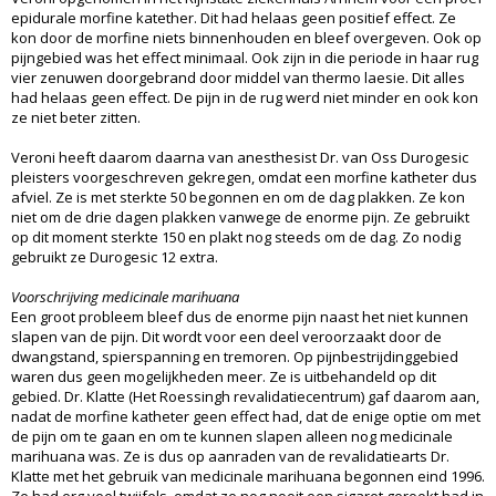
epidurale morfine katether. Dit had helaas geen positief effect. Ze
kon door de morfine niets binnenhouden en bleef overgeven. Ook op
pijngebied was het effect minimaal. Ook zijn in die periode in haar rug
vier zenuwen doorgebrand door middel van thermo laesie. Dit alles
had helaas geen effect. De pijn in de rug werd niet minder en ook kon
ze niet beter zitten.
Veroni heeft daarom daarna van anesthesist Dr. van Oss Durogesic
pleisters voorgeschreven gekregen, omdat een morfine katheter dus
afviel. Ze is met sterkte 50 begonnen en om de dag plakken. Ze kon
niet om de drie dagen plakken vanwege de enorme pijn. Ze gebruikt
op dit moment sterkte 150 en plakt nog steeds om de dag. Zo nodig
gebruikt ze Durogesic 12 extra.
Voorschrijving medicinale marihuana
Een groot probleem bleef dus de enorme pijn naast het niet kunnen
slapen van de pijn. Dit wordt voor een deel veroorzaakt door de
dwangstand, spierspanning en tremoren. Op pijnbestrijdinggebied
waren dus geen mogelijkheden meer. Ze is uitbehandeld op dit
gebied. Dr. Klatte (Het Roessingh revalidatiecentrum) gaf daarom aan,
nadat de morfine katheter geen effect had, dat de enige optie om met
de pijn om te gaan en om te kunnen slapen alleen nog medicinale
marihuana was. Ze is dus op aanraden van de revalidatiearts Dr.
Klatte met het gebruik van medicinale marihuana begonnen eind 1996.
Ze had erg veel twijfels, omdat ze nog nooit een sigaret gerookt had in