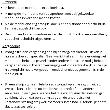
Bewaren:
Ik bewaar de marihuana in de koelkast.
Ik meng de marihuana van de apotheek met zelfgekweekte
marihuana in verband met de kosten.
Als de marihuana erg droog is, doe ik er een sinaasappel schil bij in.
Een aardappelschil kan ook.
De voorraadpotten marihuana van de oogst doe ik in een weckflerx,
zodat het luchtdicht afgesloten is.
Vergoeding:
Vraag altijd een vergoeding aan bij de zorgverzekeraar. Dit kan je
huisarts doen of specialist. Geef wellicht al aan, mits je ervaring met
marihuana hebt, dat je veel minder andere medicatie nodig hebt. Dat
vergoeden vanuit kostenoverweging wellicht aantrekkelijk is. Ze zijn
niet verplicht het te vergoeden, omdat het niet opgenomen is in de
medicijnlijst.
Bij een afwijzing neem telefonisch contact op en vraag om uitleg.
Wellicht kan dit leiden tot een bezwaarschrift of een andere
aanvraag. In mijn geval werkte het dus wel zo. Aan de telefoon gaf
ze (Menzis) aan dat een aanvraag van de anethesist met
kostenoverweging erbij wellicht meer succes had. Uiteindelijk heeft
dat tot succes geleid.