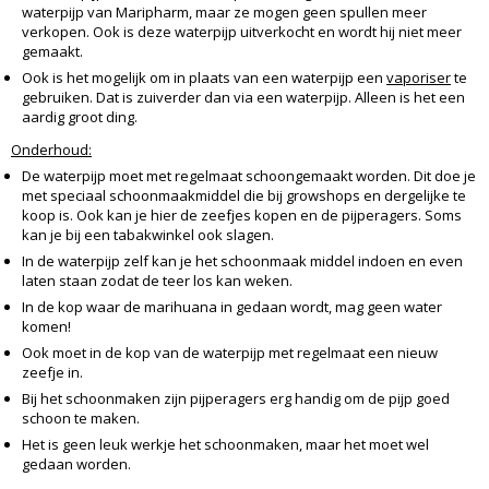
waterpijp van Maripharm, maar ze mogen geen spullen meer
verkopen. Ook is deze waterpijp uitverkocht en wordt hij niet meer
gemaakt.
Ook is het mogelijk om in plaats van een waterpijp een
vaporiser
te
gebruiken. Dat is zuiverder dan via een waterpijp. Alleen is het een
aardig groot ding.
Onderhoud:
De waterpijp moet met regelmaat schoongemaakt worden. Dit doe je
met speciaal schoonmaakmiddel die bij growshops en dergelijke te
koop is. Ook kan je hier de zeefjes kopen en de pijperagers. Soms
kan je bij een tabakwinkel ook slagen.
In de waterpijp zelf kan je het schoonmaak middel indoen en even
laten staan zodat de teer los kan weken.
In de kop waar de marihuana in gedaan wordt, mag geen water
komen!
Ook moet in de kop van de waterpijp met regelmaat een nieuw
zeefje in.
Bij het schoonmaken zijn pijperagers erg handig om de pijp goed
schoon te maken.
Het is geen leuk werkje het schoonmaken, maar het moet wel
gedaan worden.