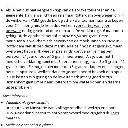
Als je het dus niet vergoed krijgt van de zorgverzekeraar en de
gemeente, kan je wellicht een reis naar Rotterdam overwegen om in
de winkel van PMM
goede biologische kwaliteit marihuana te kopen
voor € 4,-- per gram. Je hebt dus wel een
verklaring van geen
bezwaar
nodig getekend door een arts. De verklaring is 6 maanden
geldig. Bij de apotheek betaal je bijna € 9,50 per gram. Deze
marihuana is wel chemisch bewerkt en de marihuana van PMM in
Rotterdam niet. Ik heb deze marihuana zelf nog niet gebruikt, maar
overweeg het wel. Ik weet er pas sinds kort vanaf. je mag per
persoon (21 jaar of ouder) 5 gram meenemen. Als je dus met 1
medische verklaring komt met 3 personen, mag je wel 3 x 5 gram = 15
gram kopen. Ze mogen niet meer dan 5 gram verkopen en ze mogen
het niet opsturen. Wellicht dat een gecombineerd bezoek een optie
is. De kosten zijn gering en de kwaliteit schijnt erg goed te zijn.
Binnenkort gaat Emile naar Rotterdam om wat te kopen en daarna
uit te proberen.
Meer informatie
Cannabis als geneesmiddel
Brochure van Ministerie van Volksgezondheid, Welzijn en Sport
DGV, Nederland instituut voor verantwoord medicijngebruik.
Lees
meer >>
Medicinale cannabis bijsluiter