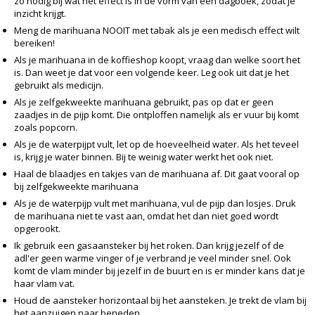
zo nodig bij wat het effect is in de vorm van een dagboek, zodat je
inzicht krijgt.
Meng de marihuana NOOIT met tabak als je een medisch effect wilt
bereiken!
Als je marihuana in de koffieshop koopt, vraag dan welke soort het
is. Dan weet je dat voor een volgende keer. Leg ook uit dat je het
gebruikt als medicijn.
Als je zelfgekweekte marihuana gebruikt, pas op dat er geen
zaadjes in de pijp komt. Die ontploffen namelijk als er vuur bij komt
zoals popcorn.
Als je de waterpijpt vult, let op de hoeveelheid water. Als het teveel
is, krijg je water binnen. Bij te weinig water werkt het ook niet.
Haal de blaadjes en takjes van de marihuana af. Dit gaat vooral op
bij zelfgekweekte marihuana
Als je de waterpijp vult met marihuana, vul de pijp dan losjes. Druk
de marihuana niet te vast aan, omdat het dan niet goed wordt
opgerookt.
Ik gebruik een gasaansteker bij het roken. Dan krijg jezelf of de
adl'er geen warme vinger of je verbrand je veel minder snel. Ook
komt de vlam minder bij jezelf in de buurt en is er minder kans dat je
haar vlam vat.
Houd de aansteker horizontaal bij het aansteken. Je trekt de vlam bij
het aanzuigen naar beneden.