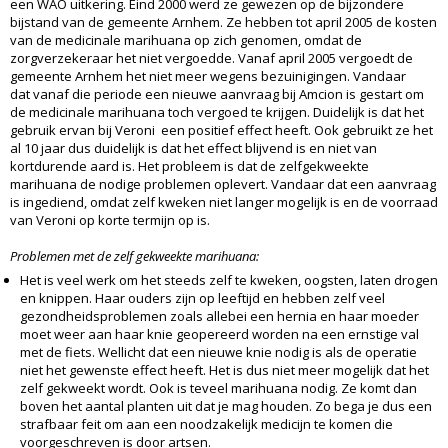
een WAO uitkering. Eind 2000 werd ze gewezen op de bijzondere
bijstand van de gemeente Arnhem. Ze hebben tot april 2005 de kosten
van de medicinale marihuana op zich genomen, omdat de
zorgverzekeraar het niet vergoedde. Vanaf april 2005 vergoedt de
gemeente Arnhem het niet meer wegens bezuinigingen. Vandaar
dat vanaf die periode een nieuwe aanvraag bij Amcion is gestart om
de medicinale marihuana toch vergoed te krijgen. Duidelijk is dat het
gebruik ervan bij Veroni een positief effect heeft. Ook gebruikt ze het
al 10 jaar dus duidelijk is dat het effect blijvend is en niet van
kortdurende aard is. Het probleem is dat de zelfgekweekte
marihuana de nodige problemen oplevert. Vandaar dat een aanvraag
is ingediend, omdat zelf kweken niet langer mogelijk is en de voorraad
van Veroni op korte termijn op is.
Problemen met de zelf gekweekte marihuana:
Het is veel werk om het steeds zelf te kweken, oogsten, laten drogen
en knippen. Haar ouders zijn op leeftijd en hebben zelf veel
gezondheidsproblemen zoals allebei een hernia en haar moeder
moet weer aan haar knie geopereerd worden na een ernstige val
met de fiets. Wellicht dat een nieuwe knie nodig is als de operatie
niet het gewenste effect heeft. Het is dus niet meer mogelijk dat het
zelf gekweekt wordt. Ook is teveel marihuana nodig. Ze komt dan
boven het aantal planten uit dat je mag houden. Zo bega je dus een
strafbaar feit om aan een noodzakelijk medicijn te komen die
voorgeschreven is door artsen.