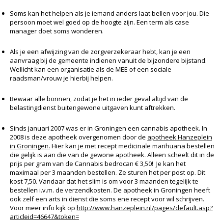
Soms kan het helpen als je iemand anders laat bellen voor jou. Die
persoon moet wel goed op de hoogte zijn. Een term als case
manager doet soms wonderen.
Als je een afwijzing van de zorgverzekeraar hebt, kan je een
aanvraag bij de gemeente indienen vanuit de bijzondere bijstand.
Wellicht kan een organisatie als de MEE of een sociale
raadsman/vrouw je hierbij helpen.
Bewaar alle bonnen, zodat je het in ieder geval altijd van de
belastingdienst buitengewone uitgaven kunt aftrekken.
Sinds januari 2007 was er in Groningen een cannabis apotheek. In
2008 is deze apotheek overgenomen door de
apotheek Hanzeplein
in Groningen.
Hier kan je met recept medicinale marihuana bestellen
die gelijk is aan die van de gewone apotheek. Alleen scheelt dit in de
prijs per gram van de Cannabis bedrocan € 3,50! Je kan het
maximaal per 3 maanden bestellen. Ze sturen het per post op. Dit
kost 7,50. Vandaar dat het slim is om voor 3 maanden tegelijk te
bestellen i.v.m. de verzendkosten. De apotheek in Groningen heeft
ook zelf een arts in dienst die soms ene recept voor wil schrijven.
Voor meer info kijk op
http://www.hanzeplein.nl/pages/default.asp?
articleid=46647&token=