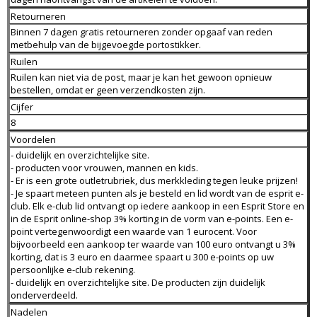
Retourneren
Binnen 7 dagen gratis retourneren zonder opgaaf van reden
metbehulp van de bijgevoegde portostikker.
Ruilen
Ruilen kan niet via de post, maar je kan het gewoon opnieuw
bestellen, omdat er geen verzendkosten zijn.
Cijfer
8
Voordelen
- duidelijk en overzichtelijke site.
- producten voor vrouwen, mannen en kids.
- Er is een grote outletrubriek, dus merkkleding tegen leuke prijzen!
- Je spaart meteen punten als je besteld en lid wordt van de esprit e-
club. Elk e-club lid ontvangt op iedere aankoop in een Esprit Store en
in de Esprit online-shop 3% korting in de vorm van e-points. Een e-
point vertegenwoordigt een waarde van 1 eurocent. Voor
bijvoorbeeld een aankoop ter waarde van 100 euro ontvangt u 3%
korting, dat is 3 euro en daarmee spaart u 300 e-points op uw
persoonlijke e-club rekening.
- duidelijk en overzichtelijke site. De producten zijn duidelijk
onderverdeeld.
Nadelen