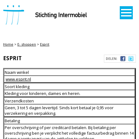
STICHTING INTERMOBIEL
Home
>
E- shoppen
>
Esprit
ESPRIT
DELEN:
Naam winkel
www.esprit.nl
Soort kleding
Kleding voor kinderen, dames en heren.
Verzendkosten
Geen, 3 tot 5 dagen levertijd. Sinds kort betaal je 0,95 voor
verzekering en verpakking.
Betaling
Per overschrijving of per creditcard betalen. Bij betaling per
overschrijving ben je verplicht het volledige factuurbedrag binnen 14
dagen naontvangst van de artikelen te voldoen.