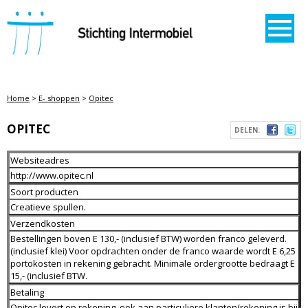
STICHTING INTERMOBIEL
Home
>
E- shoppen
>
Opitec
OPITEC
DELEN:
Websiteadres
http://www.opitec.nl
Soort producten
Creatieve spullen.
Verzendkosten
Bestellingen boven E 130,- (inclusief BTW) worden franco geleverd.
(inclusief klei) Voor opdrachten onder de franco waarde wordt E 6,25
portokosten in rekening gebracht. Minimale ordergrootte bedraagt E
15,- (inclusief BTW.
Betaling
Opitec levert op rekening, ook aan particuliere klanten(rekening is bij