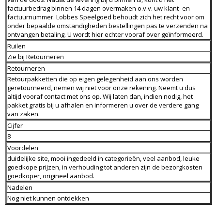
factuurbedrag binnen 14 dagen overmaken o.v.v. uw klant- en
factuurnummer. Lobbes Speelgoed behoudt zich het recht voor om
onder bepaalde omstandigheden bestellingen pas te verzenden na
ontvangen betaling. U wordt hier echter vooraf over geïnformeerd.
Ruilen
Zie bij Retourneren
Retourneren
Retourpakketten die op eigen gelegenheid aan ons worden
geretourneerd, nemen wij niet voor onze rekening. Neemt u dus
altijd vooraf contact met ons op. Wij laten dan, indien nodig, het
pakket gratis bij u afhalen en informeren u over de verdere gang
van zaken.
Cijfer
8
Voordelen
duidelijke site, mooi ingedeeld in categorieën, veel aanbod, leuke
goedkope prijzen, in verhouding tot anderen zijn de bezorgkosten
goedkoper, origineel aanbod.
Nadelen
Nog niet kunnen ontdekken