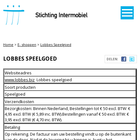
STICHTING INTERMOBIEL
Home
>
E- shoppen
>
Lobbes Speelgoed
LOBBES SPEELGOED
DELEN:
Websiteadres
www.lobbes.biz
Lobbes speelgoed
Soort producten
Speelgoed
Verzendkosten
Bezorgkosten: Binnen Nederland, Bestellingen tot € 50 excl. BTW: €
4,95 excl. BTW (€ 5,89 inc. BTW).Bestellingen vanaf € 50 excl. BTW: €
3,95 excl. BTW (€ 4,70 inc. BTW).
Betaling
Op rekening. De factuur van uw bestelling vindt u op de buitenkant
van de doos. Nadat de levering bij u binnen is, kunt u het