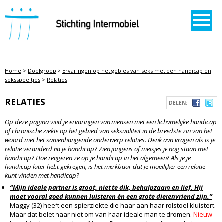
STICHTING INTERMOBIEL
Home
>
Doelgroep
>
Ervaringen op het gebies van seks met een handicap en
seksspeeltjes
>
Relaties
RELATIES
DELEN:
Op deze pagina vind je ervaringen van mensen met een lichamelijke handicap
of chronische ziekte op het gebied van seksualiteit in de breedste zin van het
woord met het samenhangende onderwerp relaties. Denk aan vragen als is je
relatie veranderd na je handicap? Zien jongens of meisjes je nog staan met
handicap? Hoe reageren ze op je handicap in het algemeen? Als je je
handicap later hebt gekregen, is het merkbaar dat je moeilijker een relatie
kunt vinden met handicap?
“Mijn ideale partner is groot, niet te dik, behulpzaam en lief. Hij
moet vooral goed kunnen luisteren én een grote dierenvriend zijn.”
Maggy (32) heeft een spierziekte die haar aan haar rolstoel kluistert.
Maar dat belet haar niet om van haar ideale man te dromen.
Nieuw