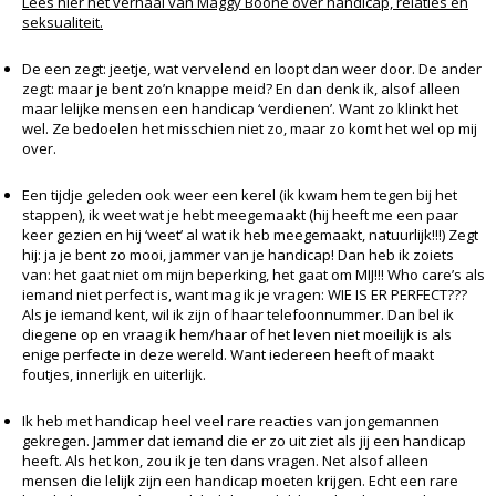
Lees hier het verhaal van Maggy Boone over handicap, relaties en
seksualiteit.
De een zegt: jeetje, wat vervelend en loopt dan weer door. De ander
zegt: maar je bent zo’n knappe meid? En dan denk ik, alsof alleen
maar lelijke mensen een handicap ‘verdienen’. Want zo klinkt het
wel. Ze bedoelen het misschien niet zo, maar zo komt het wel op mij
over.
Een tijdje geleden ook weer een kerel (ik kwam hem tegen bij het
stappen), ik weet wat je hebt meegemaakt (hij heeft me een paar
keer gezien en hij ‘weet’ al wat ik heb meegemaakt, natuurlijk!!!) Zegt
hij: ja je bent zo mooi, jammer van je handicap! Dan heb ik zoiets
van: het gaat niet om mijn beperking, het gaat om MIJ!!! Who care’s als
iemand niet perfect is, want mag ik je vragen: WIE IS ER PERFECT???
Als je iemand kent, wil ik zijn of haar telefoonnummer. Dan bel ik
diegene op en vraag ik hem/haar of het leven niet moeilijk is als
enige perfecte in deze wereld. Want iedereen heeft of maakt
foutjes, innerlijk en uiterlijk.
Ik heb met handicap heel veel rare reacties van jongemannen
gekregen. Jammer dat iemand die er zo uit ziet als jij een handicap
heeft. Als het kon, zou ik je ten dans vragen. Net alsof alleen
mensen die lelijk zijn een handicap moeten krijgen. Echt een rare