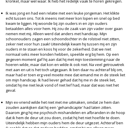
kronkel, maar wel waar. Ik heb het redelijk vaak te horen gekregen.
Ik was jong en had een relatie met een leuke jongeman. Het klikte
echt tussen ons. Tot ik ineens niet meer kon lopen en snel op bed
kwam te liggen. Hij woonde bij zijn ouders in en zijn ouders
betaalden alles voor hem. Hij zou de zaak van zijn vader over gaan
nemen met mij. Alleen werd dat anders met handicap. Mijn
schoonouders zagen een schoondochter in de rolstoel niet zitten,
zeker niet voor hun zaak! Uiteindelijk kwam hij tussen mij en zijn
ouders in te staan en koos hij voor de zekerheid. Dat we niet
normaal seks meer konden hebben, speelde erg bij hem. Op een
gegeven moment gaf hij aan dat hij met mijn toestemming naar de
hoeren wilde, maar dat kon en wilde ik ook niet. Na veel getrouwtrek
met aan en uit is het toch uitgegaan. Ik ben daar nu achteraf blij om,
maar had er toen erg veel moeite mee dat iemand me in de steek liet
om mijn handicap. Ik had liever gehad dat hij me in de steek liet,
omdat hij me niet leuk vond of niet lief had, maar dat was niet het
geval.
Mijn ex-vriend wilde het niet met me uitmaken, omdat ze hem dan
zouden aankijken dat hij een 'gehandicapte' had laten zitten.
Daarom ging hij me psychisch mishandelen en afbranden in de hoop
dat ik hem de deur uit zou doen, zodat hij het niet hoefde te doen.
Uiteindelijk hebben mijn ouders hem de deur uitgezet. Achteraf ben