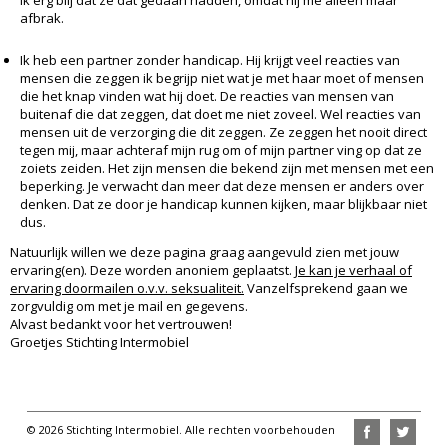
ik erg blij dat ze dat gedaan hadden, omdat hij me alleen maar
afbrak.
Ik heb een partner zonder handicap. Hij krijgt veel reacties van
mensen die zeggen ik begrijp niet wat je met haar moet of mensen
die het knap vinden wat hij doet. De reacties van mensen van
buitenaf die dat zeggen, dat doet me niet zoveel. Wel reacties van
mensen uit de verzorging die dit zeggen. Ze zeggen het nooit direct
tegen mij, maar achteraf mijn rug om of mijn partner ving op dat ze
zoiets zeiden. Het zijn mensen die bekend zijn met mensen met een
beperking. Je verwacht dan meer dat deze mensen er anders over
denken. Dat ze door je handicap kunnen kijken, maar blijkbaar niet
dus.
Natuurlijk willen we deze pagina graag aangevuld zien met jouw
ervaring(en). Deze worden anoniem geplaatst.
Je kan je verhaal of
ervaring doormailen o.v.v. seksualiteit.
Vanzelfsprekend gaan we
zorgvuldig om met je mail en gegevens.
Alvast bedankt voor het vertrouwen!
Groetjes Stichting Intermobiel
© 2026 Stichting Intermobiel. Alle rechten voorbehouden