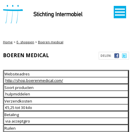
STICHTING INTERMOBIEL
Home
>
E- shoppen
>
Boeren medical
BOEREN MEDICAL
DELEN:
Websiteadres
http://shop.boerenmedical.com/
Soort producten
hulpmiddelen
Verzendkosten
€5,25 tot 30 kilo
Betaling
via acceptgiro
Ruilen