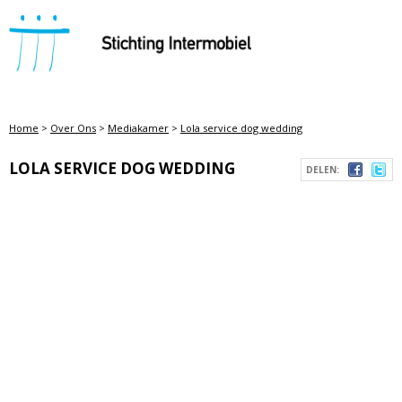
STICHTING INTERMOBIEL
Home
>
Over Ons
>
Mediakamer
>
Lola service dog wedding
LOLA SERVICE DOG WEDDING
DELEN: