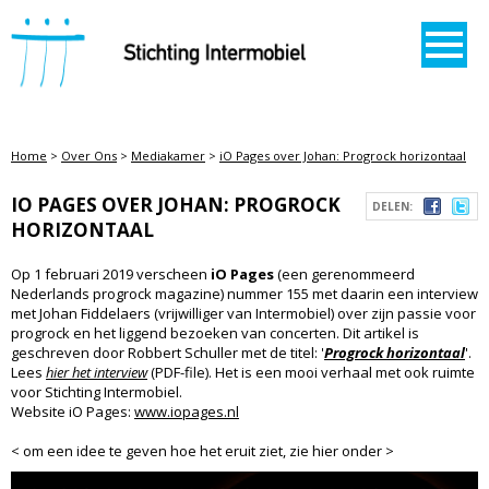
STICHTING INTERMOBIEL
Home
>
Over Ons
>
Mediakamer
>
iO Pages over Johan: Progrock horizontaal
IO PAGES OVER JOHAN: PROGROCK
DELEN:
HORIZONTAAL
Op 1 februari 2019 verscheen
iO Pages
(een gerenommeerd
Nederlands progrock magazine) nummer 155 met daarin een interview
met Johan Fiddelaers (vrijwilliger van Intermobiel) over zijn passie voor
progrock en het liggend bezoeken van concerten. Dit artikel is
geschreven door Robbert Schuller met de titel: '
Progrock horizontaal
'.
Lees
hier het interview
(PDF-file). Het is een mooi verhaal met ook ruimte
voor Stichting Intermobiel.
Website iO Pages:
www.iopages.nl
< om een idee te geven hoe het eruit ziet, zie hier onder >