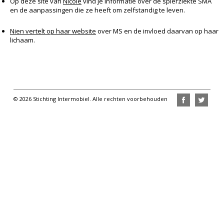
Op deze site van
Nicole
vind je informatie over de spierziekte SMA
en de aanpassingen die ze heeft om zelfstandig te leven.
Nien vertelt op haar website
over MS en de invloed daarvan op haar
lichaam.
© 2026 Stichting Intermobiel. Alle rechten voorbehouden