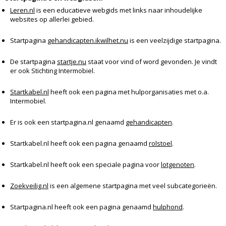
Leren.nl
is een educatieve webgids met links naar inhoudelijke
websites op allerlei gebied.
Startpagina
gehandicapten.ikwilhet.nu
is een veelzijdige startpagina.
De startpagina
startje.nu
staat voor vind of word gevonden. Je vindt
er ook Stichting Intermobiel.
Startkabel.nl
heeft ook een pagina met hulporganisaties met o.a.
Intermobiel.
Er is ook een startpagina.nl genaamd
gehandicapten
.
Startkabel.nl heeft ook een pagina genaamd
rolstoel
.
Startkabel.nl heeft ook een speciale pagina voor
lotgenoten
.
Zoekveilig.nl
is een algemene startpagina met veel subcategorieën.
Startpagina.nl heeft ook een pagina genaamd
hulphond
.