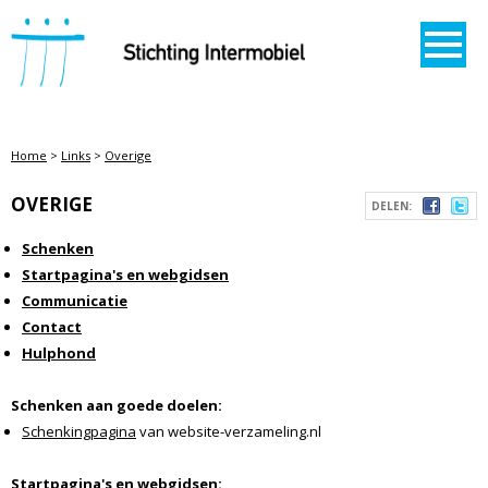
STICHTING INTERMOBIEL
Home
>
Links
>
Overige
OVERIGE
DELEN:
Schenken
Startpagina's en webgidsen
Communicatie
Contact
Hulphond
Schenken aan goede doelen:
Schenkingpagina
van website-verzameling.nl
Startpagina's en webgidsen: