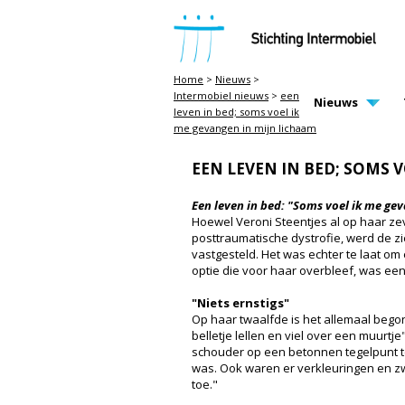
STICHTING INTERMOBIEL
Home
>
Nieuws
>
Intermobiel nieuws
>
een
MAIN PAGE N
Nieuws
leven in bed; soms voel ik
me gevangen in mijn lichaam
EEN LEVEN IN BED; SOMS 
Een leven in bed: "Soms voel ik me ge
Hoewel Veroni Steentjes al op haar z
posttraumatische dystrofie, werd de zi
vastgesteld. Het was echter te laat om
optie die voor haar overbleef, was een
"Niets ernstigs"
Op haar twaalfde is het allemaal begonn
belletje lellen en viel over een muurtje
schouder op een betonnen tegelpunt ter
was. Ook waren er verkleuringen en zw
toe."