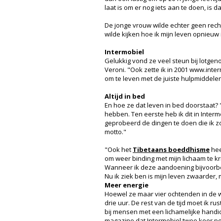
laat is om er nog iets aan te doen, is dat
De jonge vrouw wilde echter geen recht
wilde kijken hoe ik mijn leven opnieuw
Intermobiel
Gelukkig vond ze veel steun bij lotgen
Veroni. "Ook zette ik in 2001 www.inte
om te leven met de juiste hulpmiddelen 
Altijd in bed
En hoe ze dat leven in bed doorstaat? "I
hebben. Ten eerste heb ik dit in Interm
geprobeerd de dingen te doen die ik zo
motto."
"Ook het
Tibetaans boeddhisme
hee
om weer binding met mijn lichaam te kr
Wanneer ik deze aandoening bijvoorbee
Nu ik ziek ben is mijn leven zwaarder
Meer energie
Hoewel ze maar vier ochtenden in de w
drie uur. De rest van de tijd moet ik ru
bij mensen met een lichamelijke handica
magazine dat Intermobiel twee keer per