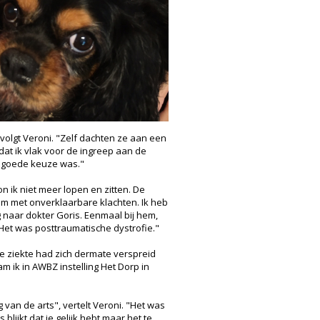
volgt Veroni. "Zelf dachten ze aan een
dat ik vlak voor de ingreep aan de
de goede keuze was."
n ik niet meer lopen en zitten. De
em met onverklaarbare klachten. Ik heb
 naar dokter Goris. Eenmaal bij hem,
 Het was posttraumatische dystrofie."
n de ziekte had zich dermate verspreid
m ik in AWBZ instelling Het Dorp in
an de arts", vertelt Veroni. "Het was
lijkt dat je gelijk hebt maar het te