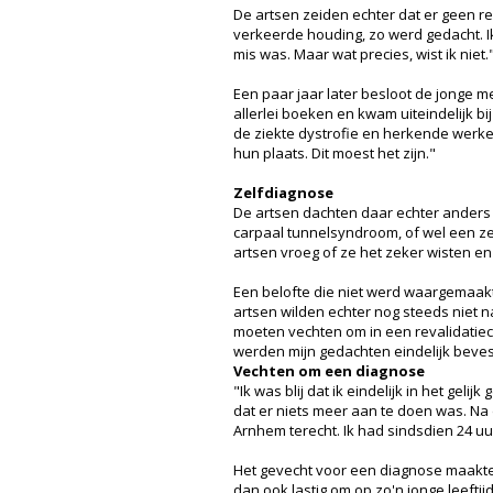
De artsen zeiden echter dat er geen re
verkeerde houding, zo werd gedacht. Ik
mis was. Maar wat precies, wist ik niet.
Een paar jaar later besloot de jonge me
allerlei boeken en kwam uiteindelijk bij
de ziekte dystrofie en herkende werkeli
hun plaats. Dit moest het zijn."
Zelfdiagnose
De artsen dachten daar echter anders o
carpaal tunnelsyndroom, of wel een zen
artsen vroeg of ze het zeker wisten en
Een belofte die niet werd waargemaakt. 
artsen wilden echter nog steeds niet 
moeten vechten om in een revalidatiec
werden mijn gedachten eindelijk bevest
Vechten om een diagnose
"Ik was blij dat ik eindelijk in het gel
dat er niets meer aan te doen was. Na 
Arnhem terecht. Ik had sindsdien 24 uu
Het gevecht voor een diagnose maakte 
dan ook lastig om op zo'n jonge leeftij