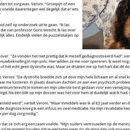
den tot zorg was. Veroni: "Groeipijn of een
 voelde daarentegen wel degelijk dat er iets
"
id zelf op onderzoek uit te gaan. "Ik las
 die van professor Goris terecht. Ik las over
jk alles. Eindelijk vielen de puzzelstukjes op
ver. "Ze vonden het niet prettig dat ik mezelf gediagnostiseerd had", ver
uwbeknelling in mijn pols. Hier wilden ze me voor opereren. Ik weet nog 
 of het echt geen dystrofie was. Maar ze drukten me op het hart dat dit 
Veroni: "De dystrofie breidde zich uit door mijn hele lichaam en al snel ko
naar me luisteren. In plaats daarvan dachten ze aan een psychisch proble
entrum terecht te komen en mijn uiterste best gedaan voor een verwijzing
igd. Na één blik op mijn dossier was het voor hem al duidelijk wat ik had.
ijk gesteld werd", vertelt Veroni. "Maar inmiddels was ik al 8,5 jaar verder e
de diagnose kreeg ik een infuus en veel medicatie. Na mijn revalidatie kwa
r per dag zorg nodig."
dat ze zich erg eenzaam voelde. "Mijn ouders vertrouwden op de mening v
d vol te moeten houden dat je wel beter weet. En als erna dan ook nog eens b