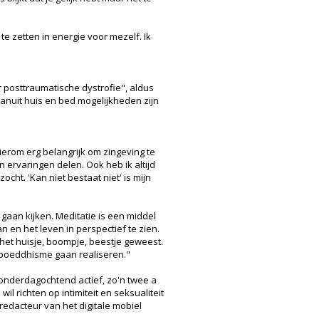
e zetten in energie voor mezelf. Ik
r posttraumatische dystrofie", aldus
vanuit huis en bed mogelijkheden zijn
hierom erg belangrijk om zingeving te
n ervaringen delen. Ook heb ik altijd
ht. 'Kan niet bestaat niet' is mijn
gaan kijken. Meditatie is een middel
 en het leven in perspectief te zien.
het huisje, boompje, beestje geweest.
t boeddhisme gaan realiseren."
donderdagochtend actief, zo'n twee a
il richten op intimiteit en seksualiteit
redacteur van het digitale mobiel