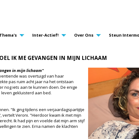
AVIGATION
Thema's
Inter-Actief!
Over Ons
Steun Intermo
VOEL IK ME GEVANGEN IN MIJN LICHAAM
vangen in mijn lichaam"
eventiende was overtuigd van haar
ekte pas ruim acht jaar na het ontstaan
 er nog iets aan te kunnen doen. De enige
 leven gekluisterd aan bed.
en. "Ik ging tijdens een verjaardagspartijtje
", vertelt Veroni. "Hierdoor kwam ik met mijn
echt. Ik had pijn en voelde dat mijn arm stijf
ellingen te zien. Erna namen de klachten