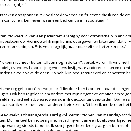
 extra pijnlijk."
szaken aanspannen. "Ik besloot de woede en frustratie die ik voelde om t
 in kon vullen. Een leven waar een bed centraal in zou staan."
oten. "Ik werd lid van een patiëntenvereniging voor chronische pijn en voo
rmobiel.com op. Hiermee wil ik mijn kennis doorgeven en laten zien dat er 
en voorzieningen. Er is veel mogelijk, maar makkelijk is het zeker niet."
k kom niet meer buiten, alleen nog in de tuin", vertelt Veroni. Ik vind het 
obiel gevonden. Ik kan mijn gevoelens kwijt, naar anderen luisteren en mij
nder ziekte ook wilde doen. Zo heb ik in bed gestudeerd en concerten bezoc
ft me erg geholpen", vervolgt ze. "Hierdoor ben ik anders naar de dingen 
ijgen. Ook heb ik geleerd om anders met mijn negatieve emoties om te gaan
ld niet had gehad, was ik waarschijnlijk accountant geworden. Dan was 
, maar kan ik veel meer voor anderen betekenen. Dit ben ik mede door he
eek werkt, zit haar agenda aardig vol. Veroni: "Ik ben van maandag- tot 
sten. Momenteel ben ik bezig met het schrijven van een boek, waarbij ik me w
p, wat nog steeds taboe is. Ik schrijf gedichten, lees graag, en ben hoofd
 jaar uitbrengt. Er is dus voldoende te doen."