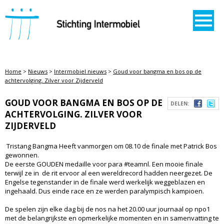
STICHTING INTERMOBIEL
Home
>
Nieuws
>
Intermobiel nieuws
>
Goud voor bangma en bos op de
achtervolging. Zilver voor Zijderveld
GOUD VOOR BANGMA EN BOS OP DE
DELEN:
ACHTERVOLGING. ZILVER VOOR
ZIJDERVELD
Tristang Bangma Heeft vanmorgen om 08.10 de finale met Patrick Bos
gewonnen.
De eerste GOUDEN medaille voor para #teamnl. Een mooie finale
terwijl ze in de rit ervoor al een wereldrecord hadden neergezet. De
Engelse tegenstander in de finale werd werkelijk weggeblazen en
ingehaald. Dus einde race en ze werden paralympisch kampioen.
De spelen zijn elke dag bij de nos na het 20.00 uur journaal op npo1
met de belangrijkste en opmerkelijke momenten en in samenvatting te